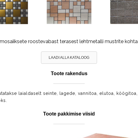
osaiiksete roostevabast terasest lehtmetalli mustrite kohta,
LAADI ALLA KATALOOG
Toote rakendus
atakse laialdaselt seinte, lagede, vannitoa, elutoa, köögitoa, b
ks.
Toote pakkimise viisid