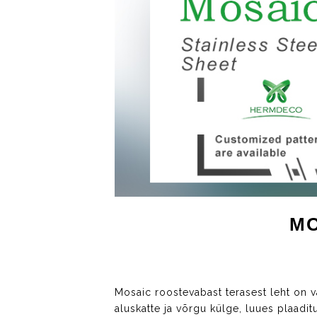
MO
Mosaic roostevabast terasest leht on v
aluskatte ja võrgu külge, luues plaadit