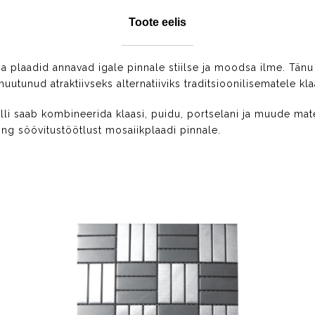
Toote eelis
a plaadid annavad igale pinnale stiilse ja moodsa ilme. Tänu 
tunud atraktiivseks alternatiiviks traditsioonilisematele klaas
lli saab kombineerida klaasi, puidu, portselani ja muude ma
ning söövitustöötlust mosaiikplaadi pinnale.