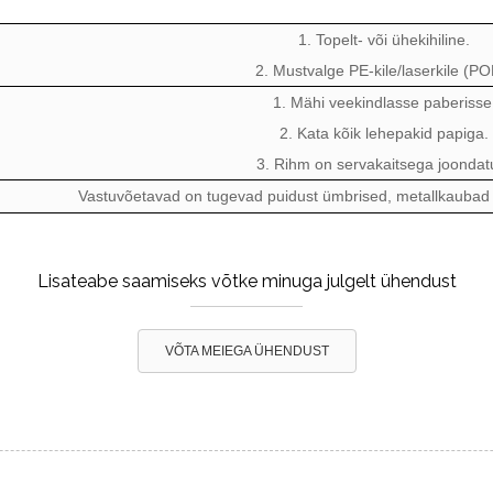
1. Topelt- või ühekihiline.
2. Mustvalge PE-kile/laserkile (POL
1. Mähi veekindlasse paberisse
2. Kata kõik lehepakid papiga.
3. Rihm on servakaitsega joondat
Vastuvõetavad on tugevad puidust ümbrised, metallkaubad
Lisateabe saamiseks võtke minuga julgelt ühendust
VÕTA MEIEGA ÜHENDUST