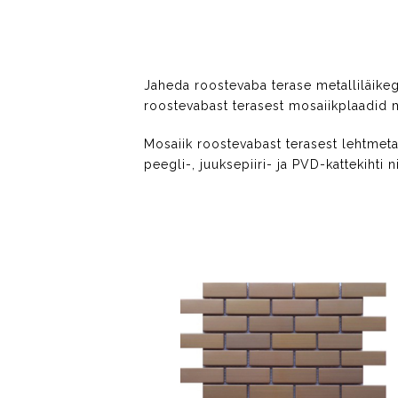
Jaheda roostevaba terase metalliläikeg
roostevabast terasest mosaiikplaadid muu
Mosaiik roostevabast terasest lehtmeta
peegli-, juuksepiiri- ja PVD-kattekihti 