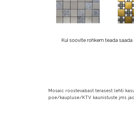
Kui soovite rohkem teada saada m
Mosaic roostevabast terasest lehti kasut
poe/kaupluse/KTV kaunistuste jms jao