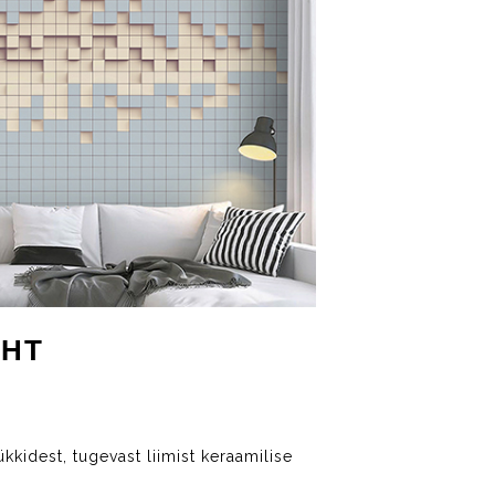
EHT
kkidest, tugevast liimist keraamilise