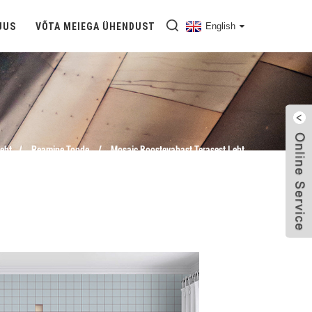
UUS
VÕTA MEIEGA ÜHENDUST
English
eht
Peamine Toode
Mosaic Roostevabast Terasest Leht