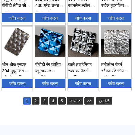
पीवीडी लेपित सोने
430 ग्रेड उभरा 3
स्टेनलेस स्टील शीट
स्टील मुद्रांकित शीट
पानी लहर ...
डी दीवार पैनल
धातु गुलाब...
सजावटी मा...
जाँच करना
सीई...
जाँच करना
जाँच करना
जाँच करना
चीन थोक एसएस
पीवीडी रंग कोटिंग
काले टाइटेनियम
हनीकॉम्ब पैटर्न
304 मुद्रांकित
ब्लू डायमंड
स्क्वायर पैटर्न
स्टैम्प्ड स्टेनलेस
स्टेनलेस स्टील ...
मुद्रांकित
मुद्रांकित
स्टील शीट
जाँच करना
स्टेनलेस...
जाँच करना
स्टेनलेस...
जाँच करना
जाँच करना
1
2
3
4
5
अगला >
>>
पृष्ठ 1/5