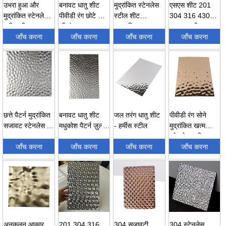
उभरा हुआ और
बनावट धातु शीट
मुद्रांकित स्टेनलेस
एसएस शीट 201
मुद्रांकित स्टेनलेस
पीवीडी रंग छोटे पानी
स्टील शीट
304 316 430
स्टील शीट ...
की बूंद...
अनुकूलित
4X8 एफटी
जाँच करना
जाँच करना
स्टेनलेस...
जाँच करना
सजावटी स्टैम...
जाँच करना
छत्ते पैटर्न मुद्रांकित
बनावट धातु शीट
जल तरंग धातु शीट
पीवीडी रंग सोने
सजावट स्टेनलेस ...
मधुकोश पैटर्न ज़ुल्फ़
- हर्मीस स्टील
मुद्रांकित खत्म
एस...
स्टेनलेस स्टील एस
जाँच करना
जाँच करना
जाँच करना
...
जाँच करना
अनुकूलन आकार
201 304 316
304 सजावटी
304 स्टेनलेस