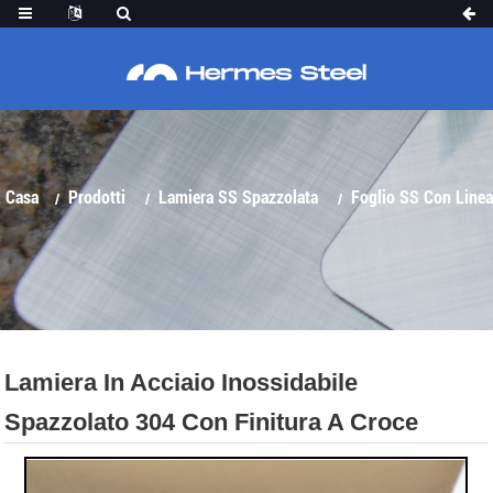
LAMIERA IN ACCIAIO INOSSIDABILE
SPAZZOLATO 304 CON FINITURA A CROCE
Casa
Prodotti
Lamiera SS Spazzolata
Foglio SS Con Linea
Lamiera In Acciaio Inossidabile
Trasversale
Spazzolato 304 Con Finitura A Croce