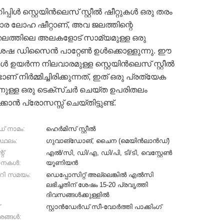
 റിപ്പിൾ സ്റ്റെയിൻലെസ് സ്റ്റീൽ ഷീറ്റുകൾ ഒരു തരം
ാര ലോഹ ഷീറ്റാണ്, അവ ജലത്തിന്റെ
ലത്തിലെ അലകളോട് സാമ്യമുള്ള ഒരു
േഷ ഡിസൈൻ പാറ്റേൺ ഉൾക്കൊള്ളുന്നു. ഈ
കൾ ഉയർന്ന നിലവാരമുള്ള സ്റ്റെയിൻലെസ് സ്റ്റീൽ
ണ് നിർമ്മിച്ചിരിക്കുന്നത്, ഇത് ഒരു പ്രത്യേക
േണുള്ള ഒരു ടെക്സ്ചർ ചെയ്ത ഉപരിതലം
ക്കാൻ പ്രോസസ്സ് ചെയ്തിട്ടുണ്ട്.
് നാമം:
ഹെർമിസ് സ്റ്റീൽ
്ഥലം:
ഗുവാങ്‌ഡോങ്, ചൈന (മെയിൻലാൻഡ്)
റ്
എൽ/സി, ഡി/എ, ഡി/പി, ടി/ടി, വെസ്റ്റേൺ
ധനകൾ:
യൂണിയൻ
റി സമയം:
ഡെപ്പോസിറ്റ് അല്ലെങ്കിൽ എൽസി
ലഭിച്ചതിന് ശേഷം 15-20 പ്രവൃത്തി
ദിവസങ്ങൾക്കുള്ളിൽ
്
സ്റ്റാൻഡേർഡ് സീ-വോർത്തി പാക്കിംഗ്
ശങ്ങൾ: