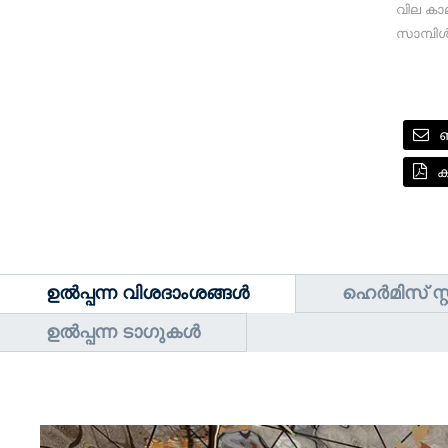
വില കാ
സാമ്പിൾ
ക
ഉൽപ്പന്ന വിശദാംശങ്ങൾ
ഹെർമിസ് സ്റ്റ
ഉൽപ്പന്ന ടാഗുകൾ