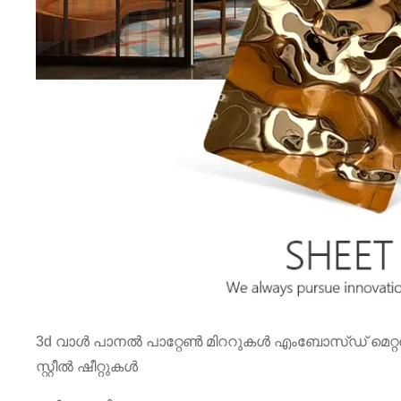
3d വാൾ പാനൽ പാറ്റേൺ മിററുകൾ എംബോസ്ഡ് മെറ്റൽ വാട
സ്റ്റീൽ ഷീറ്റുകൾ