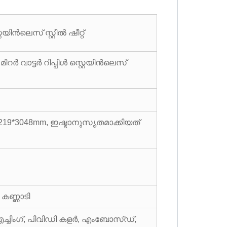
്റെയിൻലെസ് സ്റ്റീൽ ഷീറ്റ്
റർ വാട്ടർ റിപ്പിൾ സ്റ്റെയിൻലെസ്
1219*3048mm, ഇഷ്ടാനുസൃതമാക്കിയത്
 കണ്ണാടി
ച്ചിംഗ്, പിവിഡി കളർ, എംബോസ്ഡ്,