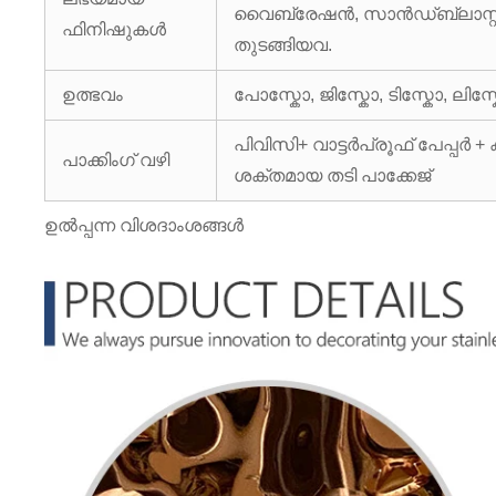
വൈബ്രേഷൻ, സാൻഡ്ബ്ലാസ്റ്
ഫിനിഷുകൾ
തുടങ്ങിയവ.
ഉത്ഭവം
പോസ്കോ, ജിസ്കോ, ടിസ്കോ, ലിസ്
പിവിസി+ വാട്ടർപ്രൂഫ് പേപ്
പാക്കിംഗ് വഴി
ശക്തമായ തടി പാക്കേജ്
ഉൽപ്പന്ന വിശദാംശങ്ങൾ