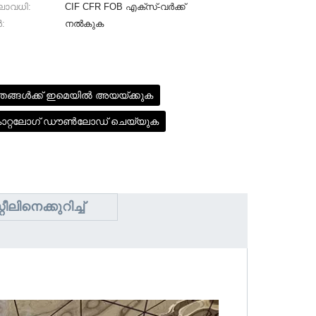
ലാവധി:
CIF CFR FOB എക്സ്-വർക്ക്
:
നൽകുക
ഞങ്ങൾക്ക് ഇമെയിൽ അയയ്ക്കുക
ാറ്റലോഗ് ഡൗൺലോഡ് ചെയ്യുക
ീലിനെക്കുറിച്ച്