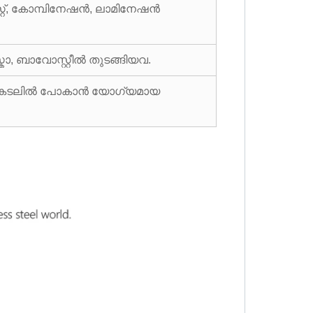
റ്, കോമ്പിനേഷൻ, ലാമിനേഷൻ
കോ, ബാവോസ്റ്റീൽ തുടങ്ങിയവ.
പർ + കടലിൽ പോകാൻ യോഗ്യമായ