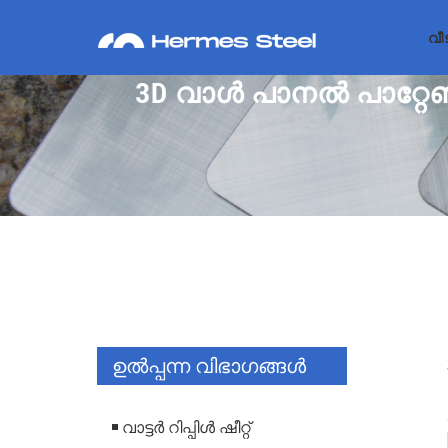
വീട
3D വാൾ പാനൽ പാറ്റേൺ
ഉൽപ്പന്ന വിഭാഗങ്ങൾ
വാട്ടർ റിപ്പിൾ ഷീറ്റ്