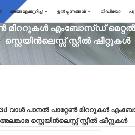
്
ഞങ്ങളേക്കുറിച്ച്
ഉൽപ്പന്നങ്ങൾ
വീഡിയോ
പു
 മിററുകൾ എംബോസ്ഡ് മെറ്റൽ വാ
സ്റ്റെയിൻലെസ്സ് സ്റ്റീൽ ഷീറ്റുകൾ
3d വാൾ പാനൽ പാറ്റേൺ മിററുകൾ എംബോസ്ഡ്
അലങ്കാര സ്റ്റെയിൻലെസ്സ് സ്റ്റീൽ ഷീറ്റുകൾ