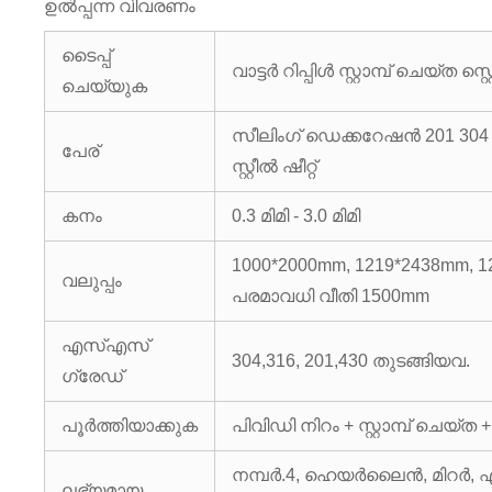
ഉൽപ്പന്ന വിവരണം
ടൈപ്പ്
വാട്ടർ റിപ്പിൾ സ്റ്റാമ്പ് ചെയ്ത സ്റ
ചെയ്യുക
സീലിംഗ് ഡെക്കറേഷൻ 201 304 മി
പേര്
സ്റ്റീൽ ഷീറ്റ്
കനം
0.3 മിമി - 3.0 മിമി
1000*2000mm, 1219*2438mm, 
വലുപ്പം
പരമാവധി വീതി 1500mm
എസ്എസ്
304,316, 201,430 തുടങ്ങിയവ.
ഗ്രേഡ്
പൂർത്തിയാക്കുക
പിവിഡി നിറം + സ്റ്റാമ്പ് ചെയ്ത +
നമ്പർ.4, ഹെയർലൈൻ, മിറർ, എ
ലഭ്യമായ