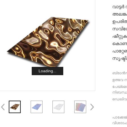
വാട്ടർ
അലങ്ക
ഉപരിത
സവിശ
ഷീറ്റു
കൊണ്ടാ
പാറ്റ
സൃഷ്ടി
Loading...
ബ്രാൻഡ
ഉത്ഭവ സ
പേയ്‌മെന്
നിബന്
ഡെലിവ
പാക്കേജ
വിശദാം