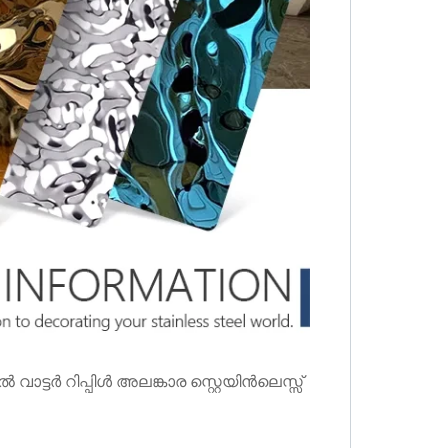
്ടർ റിപ്പിൾ അലങ്കാര സ്റ്റെയിൻലെസ്സ്