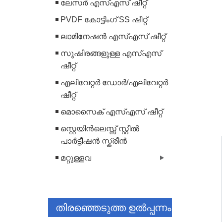
ലേസർ എസ്എസ് ഷീറ്റ്
PVDF കോട്ടിംഗ് SS ഷീറ്റ്
ലാമിനേഷൻ എസ്എസ് ഷീറ്റ്
സുഷിരങ്ങളുള്ള എസ്എസ്
ഷീറ്റ്
എലിവേറ്റർ ഡോർ/എലിവേറ്റർ
ഷീറ്റ്
മൊസൈക് എസ്എസ് ഷീറ്റ്
സ്റ്റെയിൻലെസ്സ് സ്റ്റീൽ
പാർട്ടീഷൻ സ്ക്രീൻ
മറ്റുള്ളവ
തിരഞ്ഞെടുത്ത ഉൽപ്പന്നം