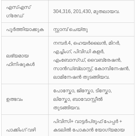
എസ്എസ്
304,316, 201,430, മുതലായവ.
ഗ്രേഡ്
പൂർത്തിയാക്കുക
സ്റ്റാമ്പ് ചെയ്തു
നമ്പർ.4, ഹെയർലൈൻ, മിറർ,
എച്ചിംഗ്, പിവിഡി കളർ,
ലഭ്യമായ
എംബോസ്ഡ്, വൈബ്രേഷൻ,
ഫിനിഷുകൾ
സാൻഡ്ബ്ലാസ്റ്റ്, കോമ്പിനേഷൻ,
ലാമിനേഷൻ തുടങ്ങിയവ.
പോസ്കോ, ജിസ്കോ, ടിസ്കോ,
ഉത്ഭവം
ലിസ്കോ, ബാവോസ്റ്റീൽ
തുടങ്ങിയവ.
പിവിസി+ വാട്ടർപ്രൂഫ് പേപ്പർ +
പാക്കിംഗ് വഴി
കടലിൽ പോകാൻ യോഗ്യമായ