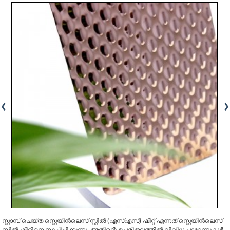
സ്റ്റാമ്പ് ചെയ്ത സ്റ്റെയിൻലെസ് സ്റ്റീൽ (എസ്എസ്) ഷീറ്റ് എന്നത് സ്റ്റെയിൻലെസ്