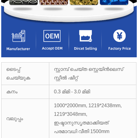
ടൈപ്പ്
സ്റ്റാമ്പ് ചെയ്ത സ്റ്റെയിൻലെസ്
ചെയ്യുക
സ്റ്റീൽ ഷീറ്റ്
കനം
0.3 മിമി - 3.0 മിമി
1000*2000mm, 1219*2438mm,
1219*3048mm,
വലുപ്പം
ഇഷ്ടാനുസൃതമാക്കിയത്
പരമാവധി വീതി 1500mm