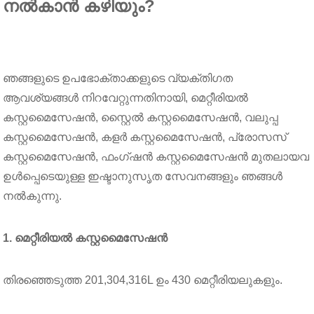
നൽകാൻ കഴിയും?
ഞങ്ങളുടെ ഉപഭോക്താക്കളുടെ വ്യക്തിഗത
ആവശ്യങ്ങൾ നിറവേറ്റുന്നതിനായി, മെറ്റീരിയൽ
കസ്റ്റമൈസേഷൻ, സ്റ്റൈൽ കസ്റ്റമൈസേഷൻ, വലുപ്പ
കസ്റ്റമൈസേഷൻ, കളർ കസ്റ്റമൈസേഷൻ, പ്രോസസ്
കസ്റ്റമൈസേഷൻ, ഫംഗ്ഷൻ കസ്റ്റമൈസേഷൻ മുതലായവ
ഉൾപ്പെടെയുള്ള ഇഷ്ടാനുസൃത സേവനങ്ങളും ഞങ്ങൾ
നൽകുന്നു.
1. മെറ്റീരിയൽ കസ്റ്റമൈസേഷൻ
തിരഞ്ഞെടുത്ത 201,304,316L ഉം 430 മെറ്റീരിയലുകളും.