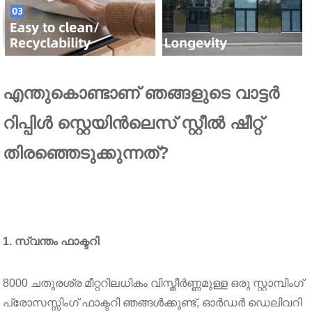
എന്തുകൊണ്ടാണ് ഞങ്ങളുടെ വാട്ടർ
റിപ്പിൾ സ്റ്റെയിൻലെസ് സ്റ്റീൽ ഷീറ്റ്
തിരഞ്ഞെടുക്കുന്നത്?
1. സ്വന്തം ഫാക്ടറി
8000 ചതുരശ്ര മീറ്ററിലധികം വിസ്തീർണ്ണമുള്ള ഒരു സ്റ്റാമ്പിംഗ്
പ്രോസസ്സിംഗ് ഫാക്ടറി ഞങ്ങൾക്കുണ്ട്, ഓർഡർ ഡെലിവറി