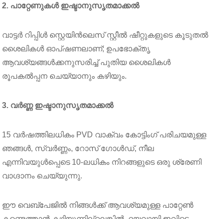
2. പാറ്റേണുകൾ ഇഷ്ടാനുസൃതമാക്കൽ
വാട്ടർ റിപ്പിൾ സ്റ്റെയിൻലെസ് സ്റ്റീൽ ഷീറ്റുകളുടെ കൂടുതൽ
ശൈലികൾ ഓപ്ഷണലാണ്; ഉപഭോക്തൃ
ആവശ്യങ്ങൾക്കനുസരിച്ച് പുതിയ ശൈലികൾ
രൂപകൽപ്പന ചെയ്യാനും കഴിയും.
3. വർണ്ണ ഇഷ്ടാനുസൃതമാക്കൽ
15 വർഷത്തിലധികം PVD വാക്വം കോട്ടിംഗ് പരിചയമുള്ള
ഞങ്ങൾ, സ്വർണ്ണം, റോസ് ഗോൾഡ്, നീല
എന്നിവയുൾപ്പെടെ 10-ലധികം നിറങ്ങളുടെ ഒരു ശ്രേണി
വാഗ്ദാനം ചെയ്യുന്നു.
ഈ വെബ്‌പേജിൽ നിങ്ങൾക്ക് ആവശ്യമുള്ള പാറ്റേൺ
കണ്ടെത്താൻ കഴിയുന്നില്ലെങ്കിൽ, ദയവായി ഇവിടെ