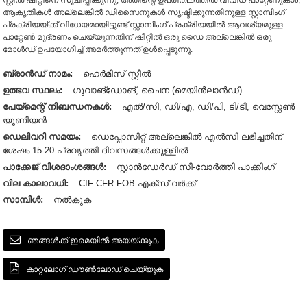
സ്റ്റീൽ ഷീറ്റിനെ സൂചിപ്പിക്കുന്നു, അതിന്റെ ഉപരിതലത്തിൽ വിവിധ പാറ്റേണുകൾ,
ആകൃതികൾ അല്ലെങ്കിൽ ഡിസൈനുകൾ സൃഷ്ടിക്കുന്നതിനുള്ള സ്റ്റാമ്പിംഗ്
പ്രക്രിയയ്ക്ക് വിധേയമായിട്ടുണ്ട്.സ്റ്റാമ്പിംഗ് പ്രക്രിയയിൽ ആവശ്യമുള്ള
പാറ്റേൺ മുദ്രണം ചെയ്യുന്നതിന് ഷീറ്റിൽ ഒരു ഡൈ അല്ലെങ്കിൽ ഒരു
മോൾഡ് ഉപയോഗിച്ച് അമർത്തുന്നത് ഉൾപ്പെടുന്നു.
ബ്രാൻഡ് നാമം:
ഹെർമിസ് സ്റ്റീൽ
ഉത്ഭവ സ്ഥലം:
ഗുവാങ്‌ഡോങ്, ചൈന (മെയിൻലാൻഡ്)
പേയ്‌മെന്റ് നിബന്ധനകൾ:
എൽ/സി, ഡി/എ, ഡി/പി, ടി/ടി, വെസ്റ്റേൺ
യൂണിയൻ
ഡെലിവറി സമയം:
ഡെപ്പോസിറ്റ് അല്ലെങ്കിൽ എൽസി ലഭിച്ചതിന്
ശേഷം 15-20 പ്രവൃത്തി ദിവസങ്ങൾക്കുള്ളിൽ
പാക്കേജ് വിശദാംശങ്ങൾ:
സ്റ്റാൻഡേർഡ് സീ-വോർത്തി പാക്കിംഗ്
വില കാലാവധി:
CIF CFR FOB എക്സ്-വർക്ക്
സാമ്പിൾ:
നൽകുക
ഞങ്ങൾക്ക് ഇമെയിൽ അയയ്ക്കുക
കാറ്റലോഗ് ഡൗൺലോഡ് ചെയ്യുക