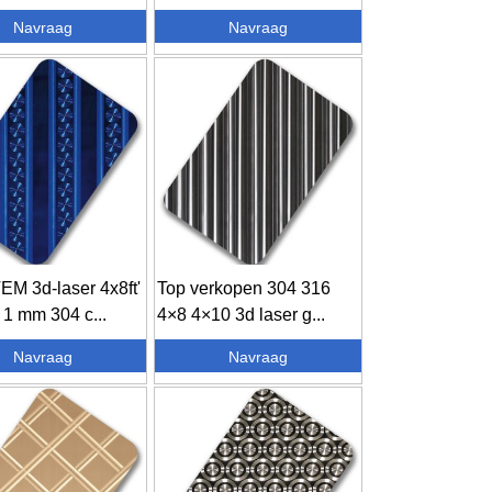
..
2...
Navraag
Navraag
EM 3d-laser 4x8ft'
Top verkopen 304 316
1 mm 304 c...
4×8 4×10 3d laser g...
Navraag
Navraag