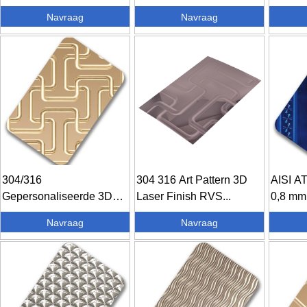
kleur ...
coating.
Navraag
Navraag
304/316
304 316 Art Pattern 3D
AISI AT
Gepersonaliseerde 3D
Laser Finish RVS...
0,8 mm 
laserfinish roségouden
Navraag
Navraag
co...