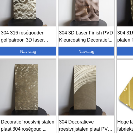
304 316 roségouden
304 3D Laser Finish PVD
304 31
golfpatroon 3D laser
Kleurcoating Decoratief...
platen 
roestvrij...
...
Navraag
Navraag
Decoratief roestvrij stalen
304 Decoratieve
Hoge la
plaat 304 roségoud ...
roestvrijstalen plaat PVD-
fabriek