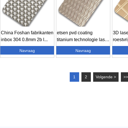
China Foshan fabrikanten
etsen pvd coating
3D las
inbox 304 0.8mm 2b l...
titanium technologie laser
roestvri
c...
Navraag
Navraag
1
2
Volgende >
>>