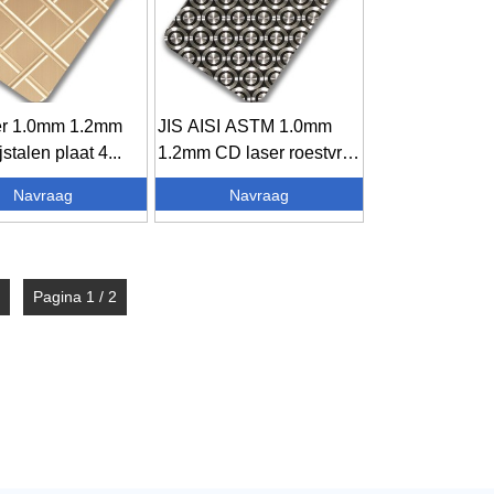
er 1.0mm 1.2mm
JIS AISI ASTM 1.0mm
jstalen plaat 4...
1.2mm CD laser roestvrij
staal...
Navraag
Navraag
Pagina 1 / 2