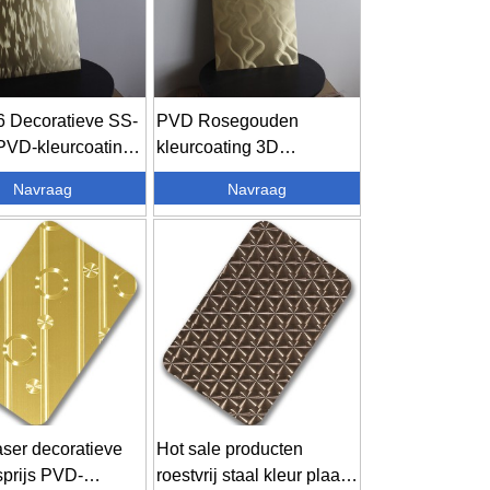
6 Decoratieve SS-
PVD Rosegouden
PVD-kleurcoating
kleurcoating 3D
laserafwerking dec...
Navraag
Navraag
ser decoratieve
Hot sale producten
sprijs PVD-
roestvrij staal kleur plaat