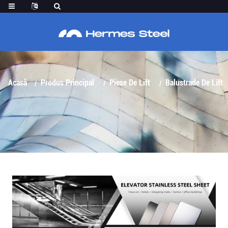
BALUSTRADE DE LIFT DIN OȚEL INOXIDABIL
Acasă
Produs Principal
Piese De Lift
Balustrade De Lift
Din Oțel Inoxidabil