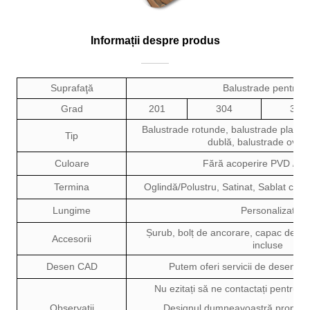
Informații despre produs
Suprafaţă
Balustrade pentru lif
Grad
201
304
316
Balustrade rotunde, balustrade plate,
Tip
dublă, balustrade ovale
Culoare
Fără acoperire PVD / co
Termina
Oglindă/Polustru, Satinat, Sablat cu m
Lungime
Personalizat
Șurub, bolț de ancorare, capac de baz
Accesorii
incluse
Desen CAD
Putem oferi servicii de desenare
Nu ezitați să ne contactați pentru 
Observații
Designul dumneavoastră propriu e