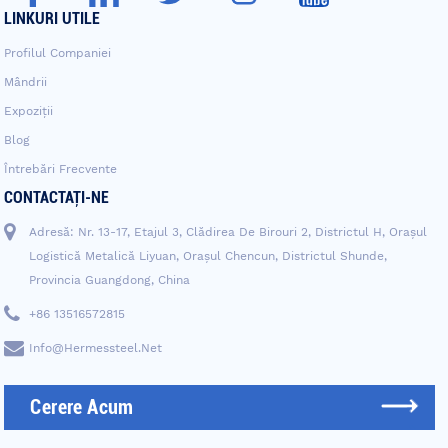
LINKURI UTILE
Profilul Companiei
Mândrii
Expoziții
Blog
Întrebări Frecvente
CONTACTAŢI-NE
Adresă: Nr. 13-17, Etajul 3, Clădirea De Birouri 2, Districtul H, Orașul
Logistică Metalică Liyuan, Orașul Chencun, Districtul Shunde,
Provincia Guangdong, China
+86 13516572815
Info@hermessteel.net
Cerere Acum