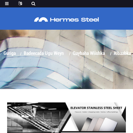
ALBAABKA ALBAABKA WIISHKA BIRTA AH EE
AAN LAHAYN
Guriga
Badeecada Ugu Weyn
Qaybaha Wiishka
Albaabka
Albaabka Wiishka Birta Ah Ee Aan Lahayn