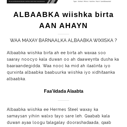
ALBAABKA wiishka birta
AAN AHAYN
WAA MAXAY BARNAALKA ALBAABKA WIXIISKA ?
Albaabka wiishka birta ah ee birta ah waxaa soo
saaray noocyo kala duwan oo ah daaweynta dusha ka
baaraandegidda. Waa nooc ka mid ah ilaalinta iyo
qurxinta albaabka baabuurka wiishka iyo xidhitaanka
albaabka.
Faa'iidada Alaabta
Albaabka wiishka ee Hermes Steel waxay ka
samaysan yihiin walxo tayo sare leh. Qaabab kala
duwan ayaa loogu talagalay doorashadaada, qaab