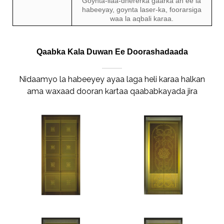
Goynta-ilaa-dhererka gaarka ah ee la
habeeyay, goynta laser-ka, foorarsiga
waa la aqbali karaa.
Qaabka Kala Duwan Ee Doorashadaada
Nidaamyo la habeeyey ayaa laga heli karaa halkan
ama waxaad dooran kartaa qaababkayada jira