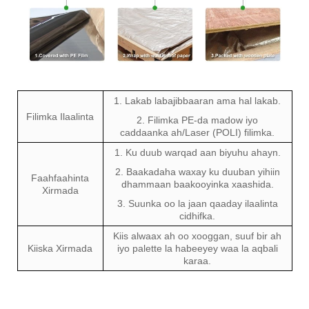
1. Lakab labajibbaaran ama hal lakab.
Filimka Ilaalinta
2. Filimka PE-da madow iyo
caddaanka ah/Laser (POLI) filimka.
1. Ku duub warqad aan biyuhu ahayn.
2. Baakadaha waxay ku duuban yihiin
Faahfaahinta
dhammaan baakooyinka xaashida.
Xirmada
3. Suunka oo la jaan qaaday ilaalinta
cidhifka.
Kiis alwaax ah oo xooggan, suuf bir ah
Kiiska Xirmada
iyo palette la habeeyey waa la aqbali
karaa.