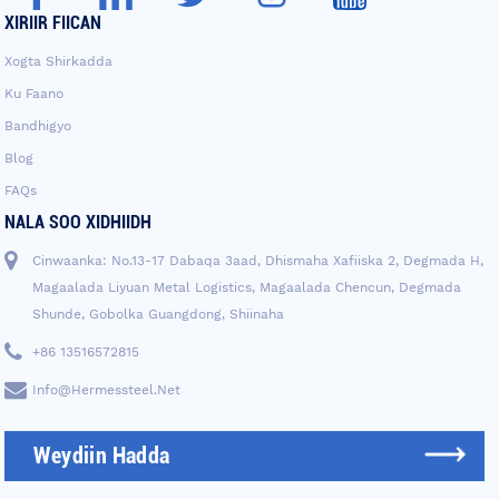
XIRIIR FIICAN
Xogta Shirkadda
Ku Faano
Bandhigyo
Blog
FAQs
NALA SOO XIDHIIDH
Cinwaanka: No.13-17 Dabaqa 3aad, Dhismaha Xafiiska 2, Degmada H,
Magaalada Liyuan Metal Logistics, Magaalada Chencun, Degmada
Shunde, Gobolka Guangdong, Shiinaha
+86 13516572815
Info@hermessteel.net
Weydiin Hadda