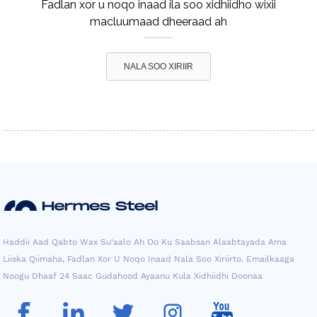
Fadlan xor u noqo inaad ila soo xidhiidho wixii
macluumaad dheeraad ah
NALA SOO XIRIIR
Haddii Aad Qabto Wax Su'aalo Ah Oo Ku Saabsan Alaabtayada Ama
Liiska Qiimaha, Fadlan Xor U Noqo Inaad Nala Soo Xiriirto. Emailkaaga
Noogu Dhaaf 24 Saac Gudahood Ayaanu Kula Xidhiidhi Doonaa