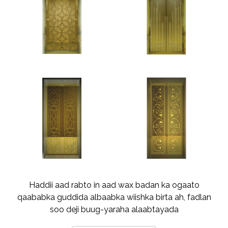
Haddii aad rabto in aad wax badan ka ogaato
qaababka guddida albaabka wiishka birta ah, fadlan
soo deji buug-yaraha alaabtayada