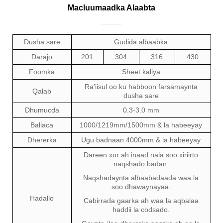
Macluumaadka Alaabta
Dusha sare
Gudida albaabka
Darajo
201
304
316
430
Foomka
Sheet kaliya
Ra'iisul oo ku habboon farsamaynta
Qalab
dusha sare
Dhumucda
0.3-3.0 mm
Ballaca
1000/1219mm/1500mm & la habeeyay
Dhererka
Ugu badnaan 4000mm & la habeeyay
Dareen xor ah inaad nala soo xiriirto
naqshado badan.
Naqshadaynta albaabadaada waa la
soo dhawaynayaa.
Hadallo
Cabirrada gaarka ah waa la aqbalaa
haddii la codsado.