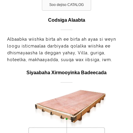
Soo dejiso CATALOG
Codsiga Alaabta
Albaabka wiishka birta ah ee birta ah ayaa si weyn
loogu isticmaalaa darbiyada qolalka wiishka ee
dhismayaasha la deggan yahay, Villa, guriga,
hoteelka, makhaayadda, suuqa wax iibsiga, iwm.
Siyaabaha Xirmooyinka Badeecada