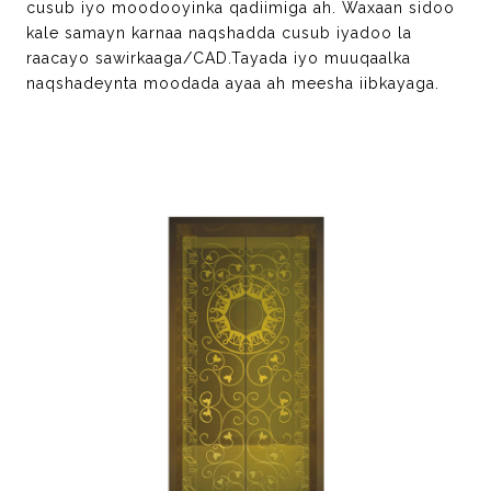
cusub iyo moodooyinka qadiimiga ah. Waxaan sidoo
kale samayn karnaa naqshadda cusub iyadoo la
raacayo sawirkaaga/CAD.Tayada iyo muuqaalka
naqshadeynta moodada ayaa ah meesha iibkayaga.