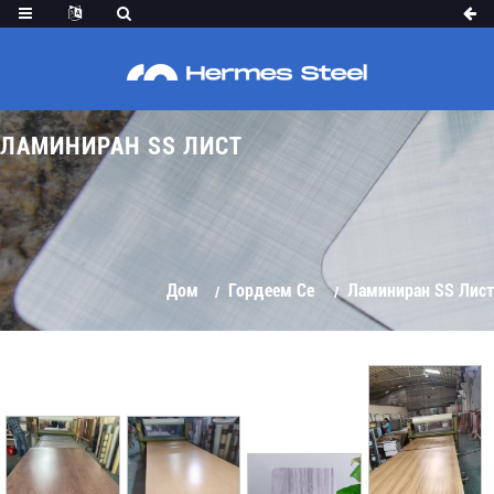
ЛАМИНИРАН SS ЛИСТ
Дом
Гордеем Се
Ламиниран SS Лист