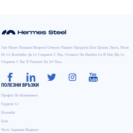
Ако Имате Някакви Въпроси Относно Нашите Продукти Или Ценова Листа, Моля
Не Се Колебайте Да Се Свържете С Нас. Оставете Ни Имейла Си И Ние Ще Се
Свържем С Вас В Рамките На 24 Часа.
ПОЛЕЗНИ ВРЪЗКИ
Профил На Компанията
Гордеем Се
Изложби
Блог
Често Задавани Въпроси