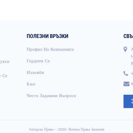
ПОЛЕЗНИ ВРЪЗКИ
СВЪ
Профил На Компанията
Гордеем Се
укти
Изложби
е Се
Блог
Често Задавани Въпроси
Авторско Право - 2025: Всички Права Запазени