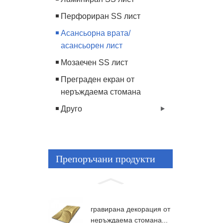
Перфориран SS лист
Асансьорна врата/
асансьорен лист
Мозаечен SS лист
Преграден екран от
неръждаема стомана
Друго
Препоръчани продукти
гравирана декорация от
неръждаема стомана...