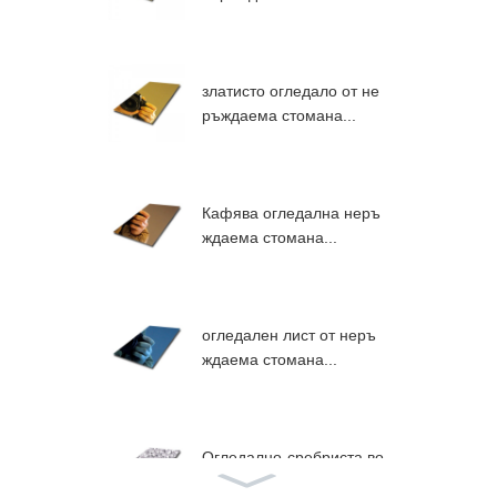
златисто огледало от не
ръждаема стомана...
Кафява огледална неръ
ждаема стомана...
огледален лист от неръ
ждаема стомана...
Огледално-сребриста во
дна вълничка...