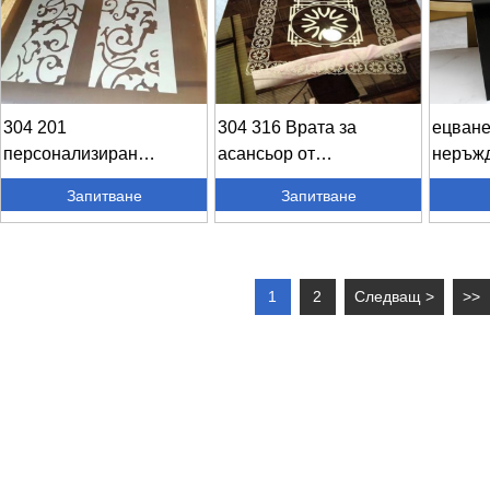
304 201
304 316 Врата за
ецване
персонализиран
асансьор от
неръжд
гравиран модел 4×8
неръждаема стомана,
врата н
Запитване
Запитване
неръждаема стомана ...
произведена в C...
1
2
Следващ >
>>