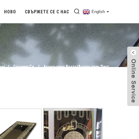
НОВО
СВЪРЖЕТЕ СЕ С НАС
English
ом
Гордеем Се
Асансьорна Врата/асансьорен Лист