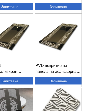
ан неръждаем
врата, кабината на
Запитване
Запитване
ен ш...
асансьора ...
1
PVD покритие на
ализиран
панела на асансьорната
ан модел 4×8
врата, кабината на
Запитване
Запитване
аема стомана ...
асансьора ...