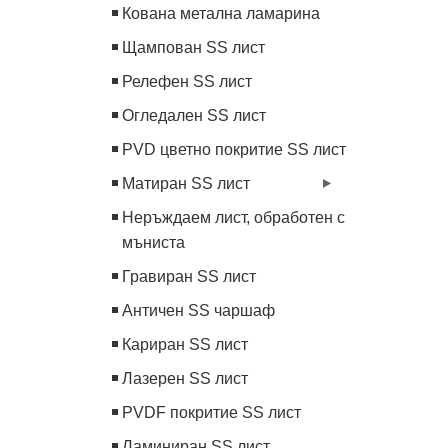
Кована метална ламарина
Щампован SS лист
Релефен SS лист
Огледален SS лист
PVD цветно покритие SS лист
Матиран SS лист
Неръждаем лист, обработен с
мъниста
Гравиран SS лист
Античен SS чаршаф
Кариран SS лист
Лазерен SS лист
PVDF покритие SS лист
Ламиниран SS лист