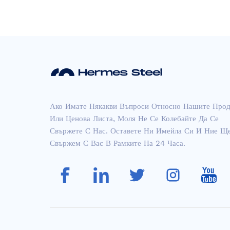
Стенна п от неръждаем
а стомана...
Неръждаема стомана Ai
Ако Имате Някакви Въпроси Относно Нашите Прод
si 304...
Или Ценова Листа, Моля Не Се Колебайте Да Се
Свържете С Нас. Оставете Ни Имейла Си И Ние Щ
Свържем С Вас В Рамките На 24 Часа.
ASTM 304 Четка с кръст
осани...
розовочервена линия на
косата от неръждаема с