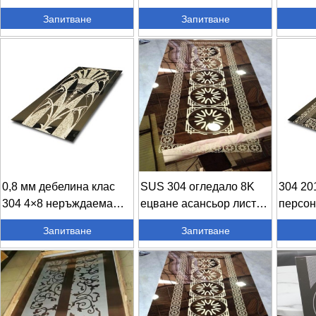
плоска ...
неръждаема стомана и
гравир
Запитване
Запитване
др...
стоман
0,8 мм дебелина клас
SUS 304 огледало 8K
304 20
304 4×8 неръждаема
ецване асансьор лист
персон
стомана ...
неръждаема стомана ...
гравир
Запитване
Запитване
неръжд