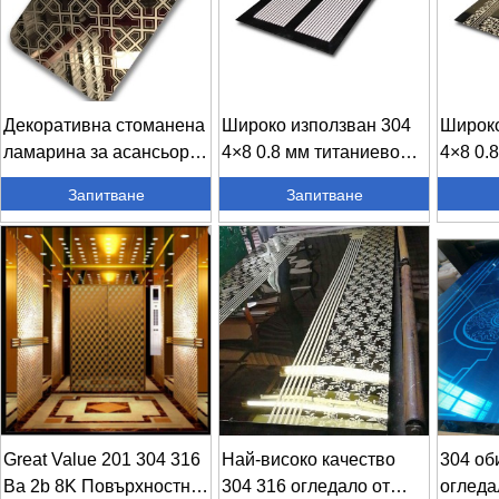
Декоративна стоманена
Широко използван 304
Широко
ламарина за асансьор
4×8 0.8 мм титаниево
4×8 0.
201 304 316 sta ...
златно острие...
златно 
Запитване
Запитване
Great Value 201 304 316
Най-високо качество
304 об
Ba 2b 8K Повърхностна
304 316 огледало от
огледа