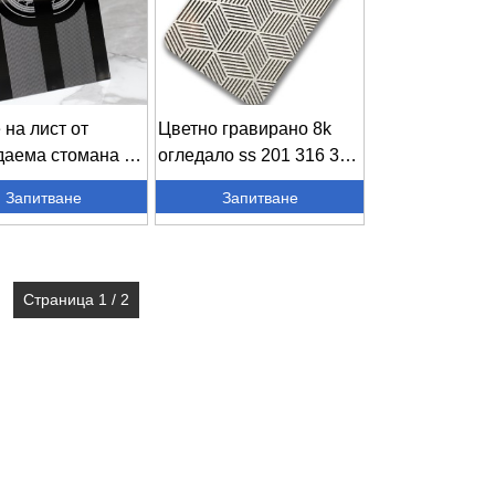
 на лист от
Цветно гравирано 8k
аема стомана за
огледало ss 201 316 304
а асансьора...
декорация...
Запитване
Запитване
Страница 1 / 2