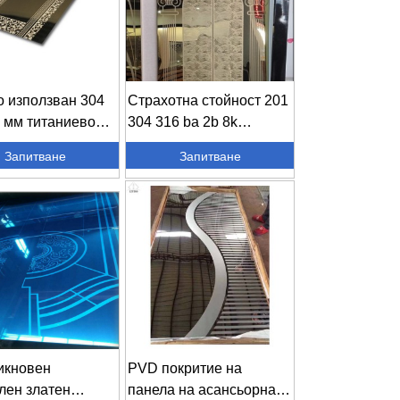
 използван 304
Страхотна стойност 201
8 мм титаниево
304 316 ba 2b 8k
острие...
повърхност гладка ...
Запитване
Запитване
икновен
PVD покритие на
лен златен
панела на асансьорната