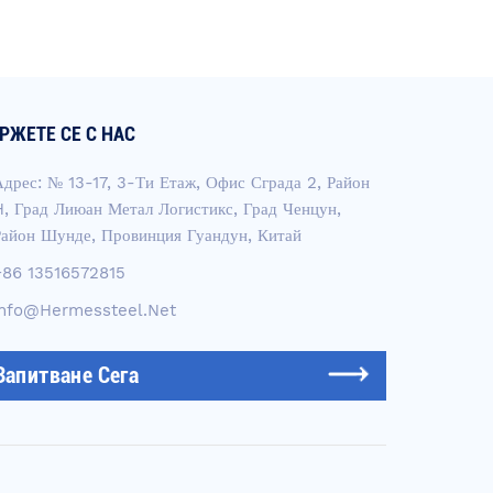
РЖЕТЕ СЕ С НАС
Адрес: № 13-17, 3-Ти Етаж, Офис Сграда 2, Район
H, Град Лиюан Метал Логистикс, Град Ченцун,
Район Шунде, Провинция Гуандун, Китай
+86 13516572815
Info@hermessteel.net
Запитване Сега