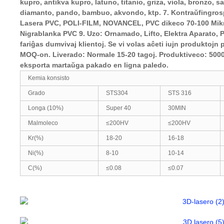
kupro, antikva kupro, latuno, titanio, griza, viola, bronzo, s
diamanto, pando, bambuo, akvondo, ktp. 7. Kontraŭfingrospu
Lasera PVC, POLI-FILM, NOVANCEL, PVC dikeco 70-100 Mik
Nigrablanka PVC 9. Uzo: Ornamado, Lifto, Elektra Aparato, 
fariĝas dumvivaj klientoj. Se vi volas aĉeti iujn produktojn p
MOQ-on. Liverado: Normale 15-20 tagoj. Produktiveco: 500
eksporta martaŭga pakado en ligna paledo.
Kemia konsisto
Grado
STS304
STS 316
Longa (10%)
Super 40
30MIN
Malmoleco
≤200HV
≤200HV
Kr(%)
18-20
16-18
Ni(%)
8-10
10-14
C(%)
≤0.08
≤0.07