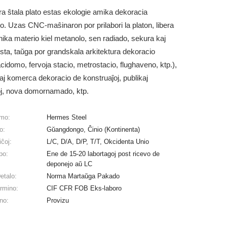
ra ŝtala plato estas ekologie amika dekoracia
lo. Uzas CNC-maŝinaron por prilabori la platon, libera
nika materio kiel metanolo, sen radiado, sekura kaj
ista, taŭga por grandskala arkitektura dekoracio
cidomo, fervoja stacio, metrostacio, flughaveno, ktp.),
kaj komerca dekoracio de konstruaĵoj, publikaj
ĵoj, nova domornamado, ktp.
mo:
Hermes Steel
o:
Gŭangdongo, Ĉinio (Kontinenta)
ĉoj:
L/C, D/A, D/P, T/T, Okcidenta Unio
po:
Ene de 15-20 labortagoj post ricevo de
deponejo aŭ LC
etalo:
Norma Martaŭga Pakado
rmino:
CIF CFR FOB Eks-laboro
no:
Provizu