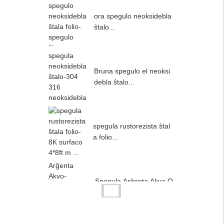
ora spegulo neoksidebla
ŝtalo...
Bruna spegulo el neoksi
debla ŝtalo...
spegula rustorezista ŝtal
a folio...
Spegula Arĝenta Akva O
ndeto ...