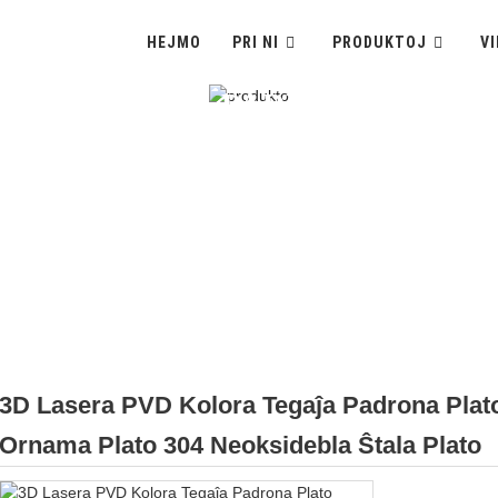
HEJMO
PRI NI
PRODUKTOJ
V
LORA TEGAĴA PADRONA PLATO
MA PLATO 304 NEOKSIDEBLA 
3D Lasera PVD Kolora Tegaĵa Padrona Pl
Ornama Plato 304 Neoksidebla Ŝtala Plato