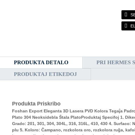
S
E
PRODUKTA DETALO
PRI HERMES 
PRODUKTAJ ETIKEDOJ
Produkta Priskribo
Foshan Export Eleganta 3D Lasera PVD Kolora Tegaĵa Pad
Plato 304 Neoksidebla Ŝtala Plato
Produktaj Specifoj
1. Dik
Grado: 201, 301, 304, 304L, 316, 316L, 410, 430 4. Surfaco: NO
plu 5. Koloro: Ĉampano, rozkolora oro, rozkolora ruĝa, kafok