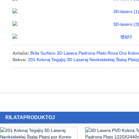
Antaŭa:
Brila Surfaco 3D Lasera Padrona Plato Roza Ora Kolor
Sekva:
201 Koloraj Tegaĵoj 3D Laseraj Neoksideblaj Ŝtalaj Plat
RILATA
PRODUKTOJ