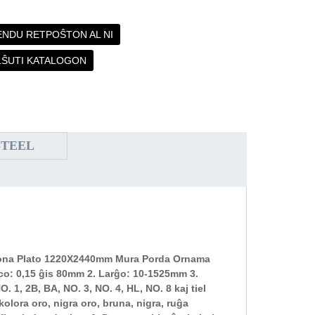
ENDU RETPOŜTON AL NI
LŜUTI KATALOGON
STEEL
rona Plato 1220X2440mm Mura Porda Ornama
eco: 0,15 ĝis 80mm 2. Larĝo: 10-1525mm 3.
. 1, 2B, BA, NO. 3, NO. 4, HL, NO. 8 kaj tiel
olora oro, nigra oro, bruna, nigra, ruĝa