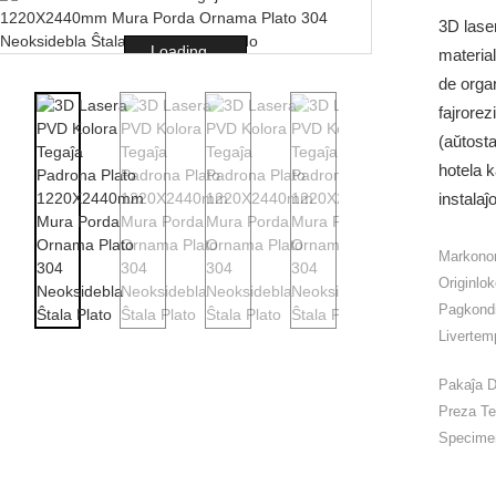
3D lase
Loading...
materia
de orga
fajrorez
(aŭtosta
hotela 
instala
Markono
Originlok
Pagkondi
Livertem
Pakaĵa D
Preza Te
Specime