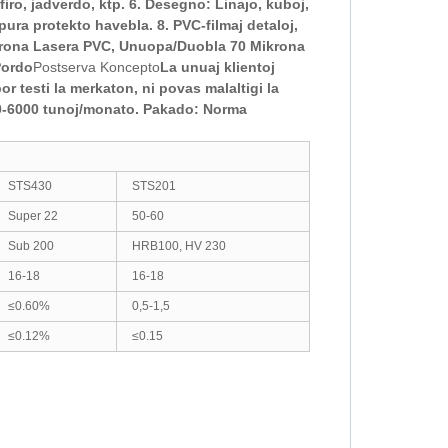
afiro, jadverdo, ktp. 6. Desegno: Linaĵo, kuboj,
ra protekto havebla. 8. PVC-filmaj detaloj,
rona Lasera PVC, Unuopa/Duobla 70 Mikrona
Pordo
Postserva Koncepto
La unuaj klientoj
or testi la merkaton, ni povas malaltigi la
0-6000 tunoj/monato. Pakado: Norma
STS430
STS201
Super 22
50-60
Sub 200
HRB100, HV 230
16-18
16-18
≤0.60%
0,5-1,5
≤0.12%
≤0.15