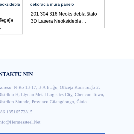
201 304 316 Neoksidebla ŝtalo
Tegaĵa
3D Lasera Neoksidebla ...
.
NTAKTU NIN
dreso: N-Ro 13-17, 3-A Etaĝo, Oficeja Konstruaĵo 2,
istrikto H, Liyuan Metal Logistics City, Chencun Town,
istrikto Shunde, Provinco Gŭangdongo, Ĉinio
+86 13516572815
nfo@hermessteel.net