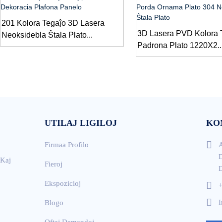
201 Kolora Tegaĵo 3D Lasera
3D Lasera PVD Kolora 
Neoksidebla Ŝtala Plato...
Padrona Plato 1220X2..
UTILAJ LIGILOJ
KO
Firmaa Profilo
A
,
D
 Kaj
Fieroj
D
Ekspozicioj
I
Blogo