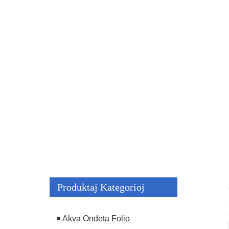
3D LASERA PVD KO
PORDA ORNA
Produktaj Kategorioj
Akva Ondeta Folio