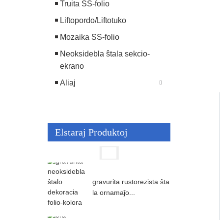
Truita SS-folio
Liftopordo/Liftotuko
Mozaika SS-folio
Neoksidebla ŝtala sekcio-
ekrano
Aliaj
Elstaraj Produktoj
gravurita rustorezista ŝta
la ornamaĵo...