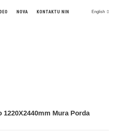
IDEO
NOVA
KONTAKTU NIN
English
 1220X2440MM MURA
ŜTALA PLATO
Hejmo
Fieroj
Lasera SS-Folio
ato 1220X2440mm Mura Porda