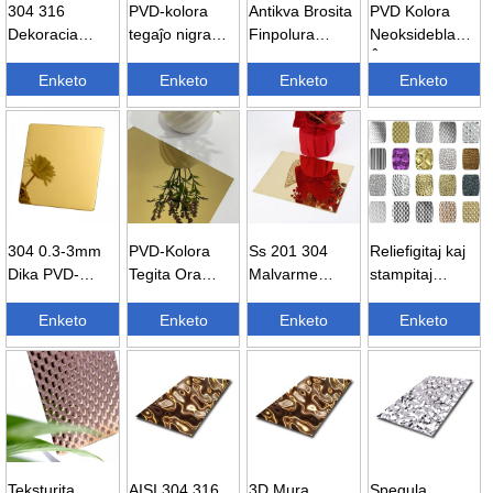
304 316
PVD-kolora
Antikva Brosita
PVD Kolora
Dekoracia
tegaĵo nigra
Finpolura
Neoksidebla
Metala Panelo
titania harlinia
Harlinia
Ŝtalo N-ro 8
Brosita
Enketo
tinkturo ...
Enketo
Neoksidebla
Enketo
Spegula
Enketo
Finpoluro 4...
Ŝtalo...
Finpoluro ...
304 0.3-3mm
PVD-Kolora
Ss 201 304
Reliefigitaj kaj
Dika PVD-
Tegita Ora
Malvarme
stampitaj
Tegita Spegula
Spegulo
Rulita Spegulo
neoksideblaj
Finpolura
Enketo
Neoksidebla
Enketo
Ora Folio
Enketo
ŝtalaj folioj ...
Enketo
Koloro...
Ŝtalo ...
Ornama...
Teksturita
AISI 304 316
3D Mura
Spegula