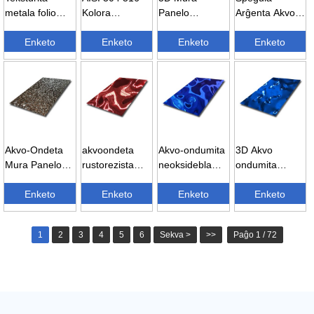
metala folio
Kolora
Panelo
Arĝenta Akvo-
pvd-kolora
Dekoracia
Speguloj
Ondeta
malgranda
Enketo
Mura Panelo
Enketo
Reliefigita
Enketo
Neoksidebla
Enketo
akvoguto...
Akvo ...
Metala Va...
Ŝtala Folio...
Akvo-Ondeta
akvoondeta
Akvo-ondumita
3D Akvo
Mura Panelo
rustorezista
neoksidebla
ondumita
Reliefigita
ŝtala folio -
ŝtala plato - ...
rustorezista
Neoksidebla
Enketo
ruĝa ...
Enketo
Enketo
ŝtala folio
Enketo
Ŝtalo...
Ornamo...
1
2
3
4
5
6
Sekva >
>>
Paĝo 1 / 72