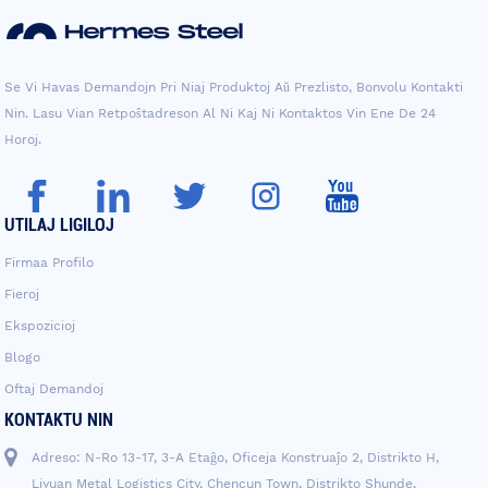
Se Vi Havas Demandojn Pri Niaj Produktoj Aŭ Prezlisto, Bonvolu Kontakti
Nin. Lasu Vian Retpoŝtadreson Al Ni Kaj Ni Kontaktos Vin Ene De 24
Horoj.
UTILAJ LIGILOJ
Firmaa Profilo
Fieroj
Ekspozicioj
Blogo
Oftaj Demandoj
KONTAKTU NIN
Adreso: N-Ro 13-17, 3-A Etaĝo, Oficeja Konstruaĵo 2, Distrikto H,
Liyuan Metal Logistics City, Chencun Town, Distrikto Shunde,