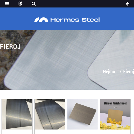
FIEROJ
Hejmo
Fieroj