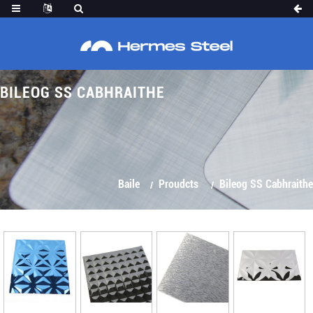
BILEOG SS CABHRAITHE
Baile
Proudcts
Bileog SS Cabhraithe