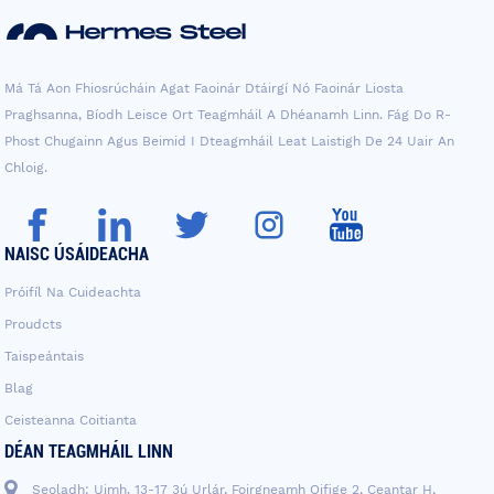
Má Tá Aon Fhiosrúcháin Agat Faoinár Dtáirgí Nó Faoinár Liosta
Praghsanna, Bíodh Leisce Ort Teagmháil A Dhéanamh Linn. Fág Do R-
Phost Chugainn Agus Beimid I Dteagmháil Leat Laistigh De 24 Uair An
Chloig.
NAISC ÚSÁIDEACHA
Próifíl Na Cuideachta
Proudcts
Taispeántais
Blag
Ceisteanna Coitianta
DÉAN TEAGMHÁIL LINN
Seoladh: Uimh. 13-17 3ú Urlár, Foirgneamh Oifige 2, Ceantar H,