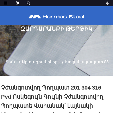
ՉԺԱՆԳՈՏՎՈՂ ՊՈՂՊԱՏԵ ՎԱՀԱՆԱԿ՝
ԼԱՅՆԱԿԻ ՄԱԶԱԾԱԾԿՈՒՅԹՈՎ, 304
ՉԺԱՆԳՈՏՎՈՂ ՊՈՂՊԱՏԵ ՊԱՏԻ
ԶԱՐԴԱՐԱՆՔԻ ԹԵՐԹԻԿ
Տուն
Արտադրանքներ
Խոզանակապատ SS
Չժանգոտվող Պողպատ 201 304 316
Pvd Ոսկեգույն Գույնի Չժանգոտվող
Պողպատե Վահանակ՝ Լայնակի
Թերթ
Խաչաձև Մազագիծ SS Թերթիկ