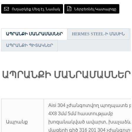
Ուղարկեք Մեզ Էլ. Նամակ
Ներբեռնել Կատալոգը
ԱՊՐԱՆՔԻ ՄԱՆՐԱՄԱՍՆԵՐ
HERMES STEEL-Ի ՄԱՍԻՆ
ԱՊՐԱՆՔԻ ՊԻՏԱԿՆԵՐ
ԱՊՐԱՆՔԻ ՄԱՆՐԱՄԱՍՆԵՐ
Aisi 304 չժանգոտվող պողպատե 
4X8 3մմ 5մմ հաստությամբ
Ապրանք
խոզանակված ավարտ, խաչաձև
մազերի գիծ 316 201 304 չժանգոտ