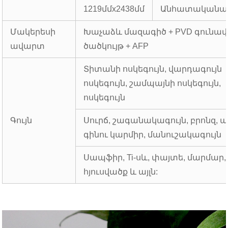
1219մմx2438մմ
Անհատականա
Մակերեսի
Խաչաձև մազագիծ + PVD գունավ
ավարտ
ծածկույթ + AFP
Տիտանի ոսկեգույն, վարդագույն
ոսկեգույն, շամպայնի ոսկեգույն,
ոսկեգույն
Գույն
Սուրճ, շագանակագույն, բրոնզ, ար
գինու կարմիր, մանուշակագույն
Սապֆիր, Ti-սև, փայտե, մարմար,
հյուսվածք և այլն: