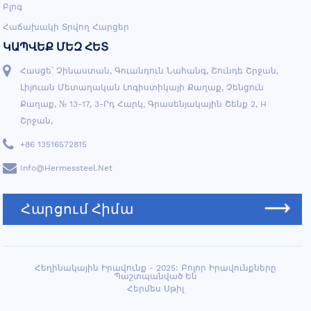
Բլոգ
Հաճախակի Տրվող Հարցեր
ԿԱՊՎԵՔ ՄԵԶ ՀԵՏ
Հասցե՝ Չինաստան, Գուանդուն Նահանգ, Շունդե Շրջան,
Լիյուան ​​մետաղական Լոգիստիկայի Քաղաք, Չենցուն
Քաղաք, № 13-17, 3-Րդ Հարկ, Գրասենյակային Շենք 2, H
Շրջան,
+86 13516572815
Info@hermessteel.net
Հարցում Հիմա
Հեղինակային Իրավունք - 2025: Բոլոր Իրավունքները
Պաշտպանված Են
Հերմես Սթիլ