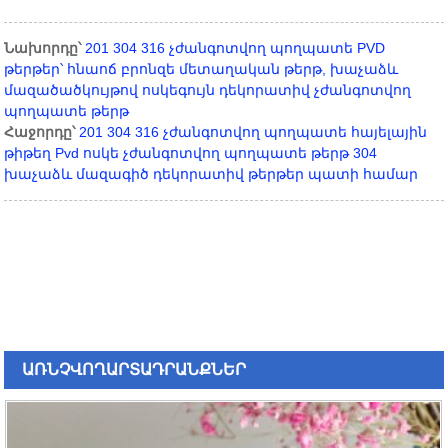
Նախորդը՝
201 304 316 չժանգոտվող պողպատե PVD
թերթեր՝ հնաոճ բրոնզե մետաղական թերթ, խաչաձև
մազածածկույթով ոսկեգույն դեկորատիվ չժանգոտվող
պողպատե թերթ
Հաջորդը՝
201 304 316 չժանգոտվող պողպատե հայելային
թիթեղ Pvd ոսկե չժանգոտվող պողպատե թերթ 304
խաչաձև մազագիծ դեկորատիվ թերթեր պատի համար
ԱՌՆՉՎՈՂ
ԱՐՏԱԴՐԱՆՔՆԵՐ