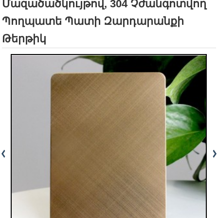
Մազածածկույթով, 304 Չժանգոտվող
Պողպատե Պատի Զարդարանքի
Թերթիկ