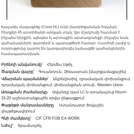
Խաչաձև մազագիծը (Cross HL) ունի մատրիցանման հղկման
հետքեր 45 աստիճանի անկյան տակ: Այս մշակումը հարմար է
ինչպես ներքին, այնպես էլ արտաքին արտադրանքի, ինչպես նաև
վահանակների, զարդերի և պարագծերի համար: Հատիկի չափը և
ուղղությունը կարող են կարգավորվել նախագծի պահանջներին
համապատասխան:
Բրենդի անվանումը՝
Հերմես Սթիլ
Ծագման վայրը՝
Գուանդուն, Չինաստան (մայրցամաքային)
Վճարման պայմաններ՝
Ակրեդիտիվ, դրամական փոխանցում,
դրամական փոխանցում, փոխանցման տուփ, Western Union
Առաքման ժամանակը։
Ավանդը կամ LC-ն ստանալուց հետո
15-20 աշխատանքային օրվա ընթացքում
Փաթեթի մանրամասները.
Ստանդարտ ծովային
փաթեթավորում
Գնի ժամկետը՝
CIF CFR FOB EX-WORK
Նմուշ՝
Տրամադրել