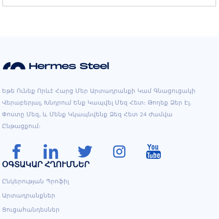
Եթե ​​​​ունեք Որևէ Հարց Մեր Արտադրանքի Կամ Գնացուցակի
Վերաբերյալ, Խնդրում Ենք Կապվել Մեզ Հետ։ Թողեք Ձեր Էլ.
Փոստը Մեզ, ԵՒ Մենք Կկապնվենք Ձեզ Հետ 24 Ժամվա
Ընթացքում։
ՕԳՏԱԿԱՐ ՀՂՈՒՄՆԵՐ
Ընկերության Պրոֆիլ
Արտադրանքներ
Ցուցահանդեսներ