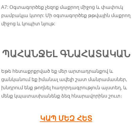
A7: Օգտագործեք չեզոք մաքրող միջոց և փափուկ
բամբակյա կտոր: Մի օգտագործեք թթվային մաքրող
միջոց և կոպիտ նյութ:
ՊԱՀԱՆՋԵԼ ԳՆԱՀԱՏԱԿԱՆ
Եթե ​​հետաքրքրված եք մեր արտադրանքով և
ցանկանում եք իմանալ ավելի շատ մանրամասներ,
խնդրում ենք թողնել հաղորդագրություն այստեղ, և
մենք կպատասխանենք ձեզ հնարավորինս շուտ։
ԿԱՊ ՄԵԶ ՀԵՏ