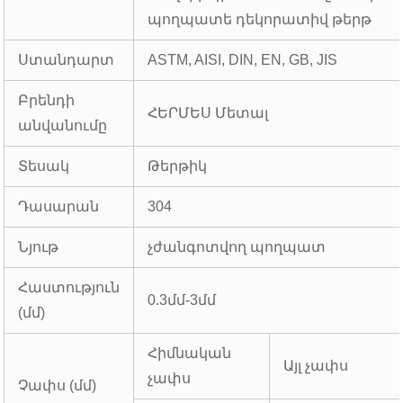
պողպատե դեկորատիվ թերթ
Ստանդարտ
ASTM, AISI, DIN, EN, GB, JIS
Բրենդի
ՀԵՐՄԵՍ Մետալ
անվանումը
Տեսակ
Թերթիկ
Դասարան
304
Նյութ
չժանգոտվող պողպատ
Հաստություն
0.3մմ-3մմ
(մմ)
Հիմնական
Այլ չափս
չափս
Չափս (մմ)