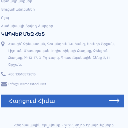
Արտադրանքներ
Ցուցահանդեսներ
Բլոգ
Հաճախակի Տրվող Հարցեր
ԿԱՊՎԵՔ ՄԵԶ ՀԵՏ
Հասցե՝ Չինաստան, Գուանդուն Նահանգ, Շունդե Շրջան,
Լիյուան ​​մետաղական Լոգիստիկայի Քաղաք, Չենցուն
Քաղաք, № 13-17, 3-Րդ Հարկ, Գրասենյակային Շենք 2, H
Շրջան,
+86 13516572815
Info@hermessteel.net
Հարցում Հիմա
Հեղինակային Իրավունք - 2025: Բոլոր Իրավունքները