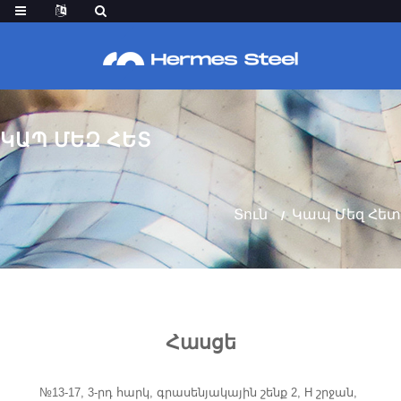
ԿԱՊ ՄԵԶ ՀԵՏ
Տուն
Կապ Մեզ Հետ
Հասցե
№13-17, 3-րդ հարկ, գրասենյակային շենք 2, H շրջան,