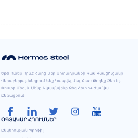
Եթե ​​​​ունեք Որևէ Հարց Մեր Արտադրանքի Կամ Գնացուցակի
Վերաբերյալ, Խնդրում Ենք Կապվել Մեզ Հետ։ Թողեք Ձեր Էլ.
Փոստը Մեզ, ԵՒ Մենք Կկապնվենք Ձեզ Հետ 24 Ժամվա
Ընթացքում։
ՕԳՏԱԿԱՐ ՀՂՈՒՄՆԵՐ
Ընկերության Պրոֆիլ