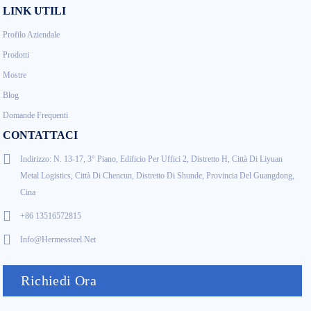
LINK UTILI
Profilo Aziendale
Prodotti
Mostre
Blog
Domande Frequenti
CONTATTACI
Indirizzo: N. 13-17, 3° Piano, Edificio Per Uffici 2, Distretto H, Città Di Liyuan
Metal Logistics, Città Di Chencun, Distretto Di Shunde, Provincia Del Guangdong,
Cina
+86 13516572815
Info@hermessteel.net
Richiedi Ora