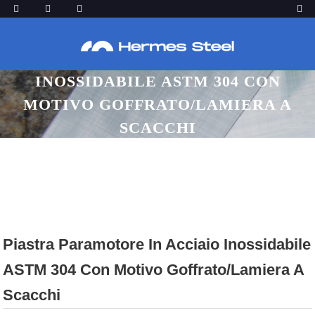
PIASTRA PARAMOTORE IN ACCIAIO
INOSSIDABILE ASTM 304 CON
MOTIVO GOFFRATO/LAMIERA A
SCACCHI
Casa
Prodotti
Lenzuolo SS A Scacchi
Piastra Paramotore In Acciaio Inossidabile
ASTM 304 Con Motivo Goffrato/lamiera A
Scacchi