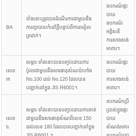
ឧបករណ៍ផ្ទះ
បាយ
ទាំងនោះត្រូវបានដំណើរការជាមួយនឹង
ឧបករណ៍
BA
ការព្យាបាលកំដៅភ្លឺបន្ទាប់ពីការរមៀល
អគ្គិសនី
ត្រជាក់។
ការសាងសង់
អាគារ។
សម្ភារៈទាំងនោះបានបញ្ចប់ដោយការ
ឧបករណ៍ផ្ទះ
លេខ
ប៉ូលាជាមួយនឹងសារធាតុសំណប៉ាហាំង
បាយ
៣
No.100 ដល់ No.120 ដែលបាន
ការសាងសង់
បញ្ជាក់នៅក្នុង JIS R6001។
អាគារ។
ឧបករណ៍ប្រើ
សម្ភារៈទាំងនោះបានបញ្ចប់ដោយការខាត់
ប្រាស់ក្នុងផ្ទះ
លេខ
ជាមួយនឹងសារធាតុសំណពីលេខ 150
បាយ
៤
ដល់លេខ 180 ដែលបានបញ្ជាក់នៅក្នុង
សំណង់អគារ
JIS R6001 ។
ឧបករណ៍វេជ្ជ