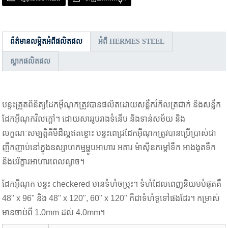
ព័ត៌មានលម្អិតអំពីផលិតផល
អំពី HERMES STEEL
ស្លាកផលិតផល
បន្ទះត្រួតពិនិត្យដែកអ៊ីណុកត្រូវបានផលិតដោយសន្លឹករំកិលត្រជាក់ និងសន្លឹក
ដែកអ៊ីណុកវិលក្តៅ។ ដោយសាររូបរាងទំនើប និងទាន់សម័យ និង
លក្ខណៈសម្បត្តិគីមីដ៏ល្អឥតខ្ចោះ បន្ទះពេជ្រដែកអ៊ីណុកត្រូវបានប្រើប្រាស់ជា
ញឹកញាប់នៅក្នុងឧស្សាហកម្មម្ហូបអាហារ អគារ ម៉ាស៊ីនកម្តៅទឹក អាងងូតទឹក
និងបរិក្ខារអាហារពេលល្ងាច។
ដែកអ៊ីណុក បន្ទះ checkered មានទំហំចម្រុះ។ ទំហំដែលពេញនិយមបំផុតគឺ
48" x 96" និង 48" x 120", 60" x 120" ក៏ជាទំហំទូទៅផងដែរ។ កម្រាស់
មានចាប់ពី 1.0mm ដល់ 4.0mm។