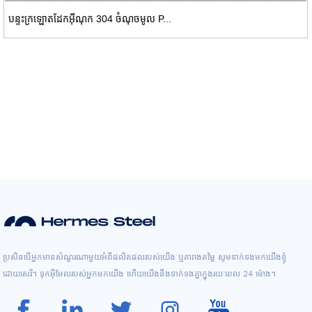
បន្ទះក្រឡោតដែកអ៊ីណុក 304 ចំណុចមូល P...
ប្រសិនបើអ្នកមានសំណួរណាមួយអំពីផលិតផលរបស់យើង ឬតារាងតម្លៃ សូមទាក់ទងមកយើងខ្ញុំ
ដោយសេរី។ ទុកអ៊ីមែលរបស់អ្នកមកយើង ហើយយើងនឹងទាក់ទងគ្នាក្នុងរយៈពេល 24 ម៉ោង។