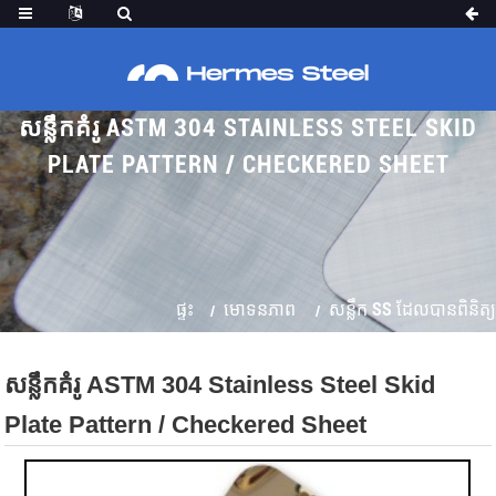
សន្លឹកគំរូ ASTM 304 STAINLESS STEEL SKID
PLATE PATTERN / CHECKERED SHEET
ផ្ទះ
មោទនភាព
សន្លឹក SS ដែលបានពិនិត្យ
សន្លឹកគំរូ ASTM 304 Stainless Steel Skid
Plate Pattern / Checkered Sheet