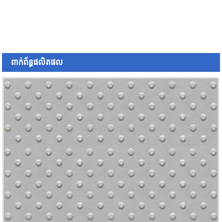
ពាក់ព័ន្ធ
ផលិតផល