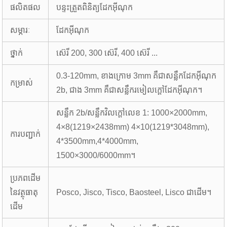
ផលិតផល
បន្ទះត្រួតពិនិត្យដែកអ៊ីណុក
សម្ភារៈ
ដែកអ៊ីណុក
ថ្នាក់
ស៊េរី 200, 300 ស៊េរី, 400 ស៊េរី ...
0.3-120mm, ខាងក្រោម 3mm គឺជាសន្លឹកដែកអ៊ីណុក
កម្រាស់
2b, ជាង 3mm គឺជាសន្លឹករមៀលក្តៅដែកអ៊ីណុក។
សន្លឹក 2b/សន្លឹកវិលក្តៅលេខ 1: 1000×2000mm,
4×8(1219×2438mm) 4×10(1219*3048mm),
ការបញ្ជាក់
4*3500mm,4*4000mm,
1500×3000/6000mm។
ប្រភពដើម
នៃវត្ថុធាតុ
Posco, Jisco, Tisco, Baosteel, Lisco ជាដើម។
ដើម