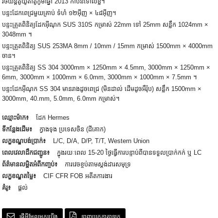
រថយន្តតូយ៉ូតាតូកូម៉ាឆ្នាំ 2013 កាប៊ីនទោលខ្លី។
បន្ទះដែកពេជ្រមួយគ្រាប់ ទំហំ ១២អ៊ីញ × ៤៨អ៊ីញ។
បន្ទះត្រួតពិនិត្យដែកអ៊ីណុក SUS 310S កម្រាស់ 22mm ទៅ 25mm សន្លឹក 1024mm ×
3048mm ។
បន្ទះត្រួតពិនិត្យ SUS 253MA 8mm / 10mm / 15mm កម្រាស់ 1500mm × 4000mm
ចាន។
បន្ទះត្រួតពិនិត្យ SS 304 3000mm × 1250mm × 4.5mm, 3000mm × 1250mm ×
6mm, 3000mm × 1000mm × 6.0mm, 3000mm × 1000mm × 7.5mm ។
បន្ទះដែកអ៊ីណុក SS 304 មានរាងដូចពេជ្រ (មិនដាល់ ដើមដូចអឺរ៉ុប) សន្លឹក 1500mm ×
3000mm, 40.mm, 5.0mm, 6.0mm កម្រាស់។
ឈ្មោះម៉ាក៖
ដែក Hermes
ទីកន្លែងដើម៖
ក្វាងទុង ប្រទេសចិន (ដីគោក)
លក្ខខណ្ឌបង់ប្រាក់៖
L/C, D/A, D/P, T/T, Western Union
ពេលវេលាដឹកជញ្ជូន៖
ក្នុងរយៈពេល 15-20 ថ្ងៃធ្វើការបន្ទាប់ពីបានទទួលប្រាក់កក់ ឬ LC
ព័ត៌មានលម្អិតអំពីកញ្ចប់៖
ការវេចខ្ចប់តាមស្តង់ដារសមុទ្រ
លក្ខខណ្ឌតម្លៃ៖
CIF CFR FOB អតីតការងារ
គំរូ៖
ផ្តល់
ផ្ញើអ៊ីមែលមកយើង
ទាញយកកាតាឡុក