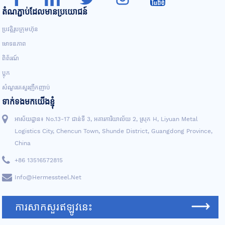
តំណភ្ជាប់ដែលមានប្រយោជន៍
ប្រវត្តិរូបក្រុមហ៊ុន
មោទនភាព
ពិព័រណ៍
ប្លុក
សំណួរគេសួរញឹកញាប់
ទាក់ទងមកយើងខ្ញុំ
អាស័យដ្ឋាន៖ No.13-17 ជាន់ទី 3, អគារការិយាល័យ 2, ស្រុក H, Liyuan Metal
Logistics City, Chencun Town, Shunde District, Guangdong Province,
China
+86 13516572815
Info@hermessteel.net
ការសាកសួរឥឡូវនេះ