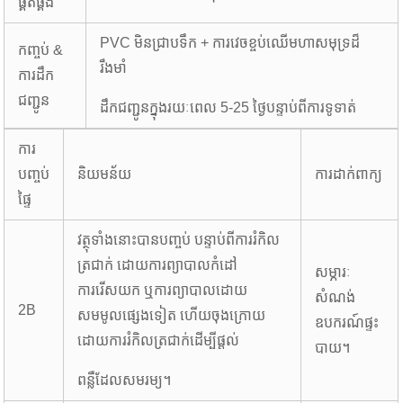
ផ្គត់ផ្គង់
PVC មិនជ្រាបទឹក + ការវេចខ្ចប់ឈើមហាសមុទ្រដ៏
កញ្ចប់ &
រឹងមាំ
ការដឹក
ជញ្ជូន
ដឹកជញ្ជូនក្នុងរយៈពេល 5-25 ថ្ងៃបន្ទាប់ពីការទូទាត់
ការ
បញ្ចប់
និយមន័យ
ការដាក់ពាក្យ
ផ្ទៃ
វត្ថុទាំងនោះបានបញ្ចប់ បន្ទាប់ពីការរំកិល
ត្រជាក់ ដោយការព្យាបាលកំដៅ
សម្ភារៈ
ការរើសយក ឬការព្យាបាលដោយ
សំណង់
2B
សមមូលផ្សេងទៀត ហើយចុងក្រោយ
ឧបករណ៍ផ្ទះ
ដោយការរំកិលត្រជាក់ដើម្បីផ្តល់
បាយ។
ពន្លឺដែលសមរម្យ។