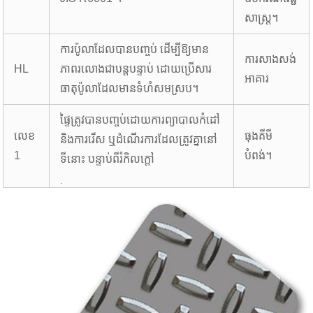
សាស្ត្រ។
ការប៉ូលាដែលបានបញ្ចប់ ដើម្បីឱ្យមាន
ការសាងសង់
HL
ភាពរលោងជាបន្តបន្ទាប់ ដោយប្រើសារ
អាគារ
ធាតុប៉ូលាដែលមានទំហំសមស្រប។
ផ្ទៃត្រូវបានបញ្ចប់ដោយការព្យាបាលកំដៅ
លេខ
ធុងគីមី
និងការរើស ឬដំណើរការដែលត្រូវគ្នានៅ
1
បំពង់។
ទីនោះ បន្ទាប់ពីរំកិលក្តៅ
.