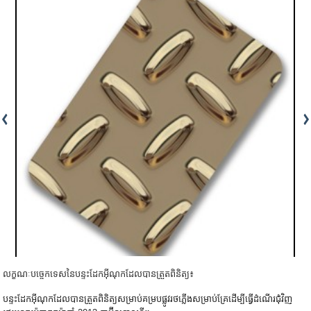
លក្ខណៈបច្ចេកទេសនៃបន្ទះដែកអ៊ីណុកដែលបានត្រួតពិនិត្យ៖
បន្ទះដែកអ៊ីណុកដែលបានត្រួតពិនិត្យសម្រាប់គម្របផ្លូវរថភ្លើងសម្រាប់គ្រែដើម្បីធ្វើដំណើរជុំវិញ