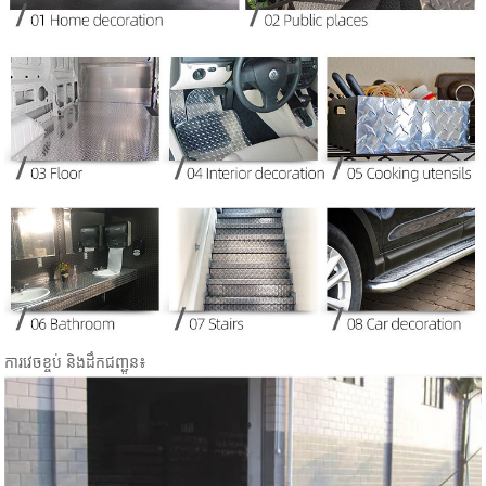
ការវេចខ្ចប់ និងដឹកជញ្ជូន៖