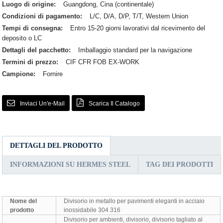
Luogo di origine:
Guangdong, Cina (continentale)
Condizioni di pagamento:
L/C, D/A, D/P, T/T, Western Union
Tempi di consegna:
Entro 15-20 giorni lavorativi dal ricevimento del
deposito o LC
Dettagli del pacchetto:
Imballaggio standard per la navigazione
Termini di prezzo:
CIF CFR FOB EX-WORK
Campione:
Fornire
Inviaci Un'e-Mail
Scarica Il Catalogo
DETTAGLI DEL PRODOTTO
INFORMAZIONI SU HERMES STEEL
TAG DEI PRODOTTI
Nome del
Divisorio in metallo per pavimenti eleganti in acciaio
prodotto
inossidabile 304 316
Divisorio per ambienti, divisorio, divisorio tagliato al