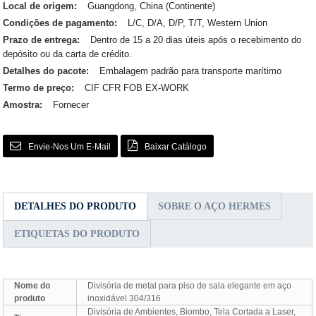
Local de origem:
Guangdong, China (Continente)
Condições de pagamento:
L/C, D/A, D/P, T/T, Western Union
Prazo de entrega:
Dentro de 15 a 20 dias úteis após o recebimento do
depósito ou da carta de crédito.
Detalhes do pacote:
Embalagem padrão para transporte marítimo
Termo de preço:
CIF CFR FOB EX-WORK
Amostra:
Fornecer
Envie-Nos Um E-Mail
Baixar Catálogo
DETALHES DO PRODUTO
SOBRE O AÇO HERMES
ETIQUETAS DO PRODUTO
Nome do
Divisória de metal para piso de sala elegante em aço
produto
inoxidável 304/316
Divisória de Ambientes, Biombo, Tela Cortada a Laser,