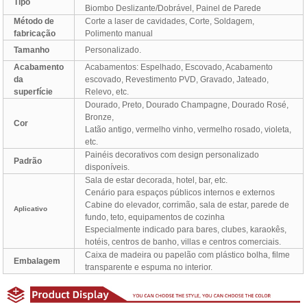
Tipo
Biombo Deslizante/Dobrável, Painel de Parede
Método de
Corte a laser de cavidades, Corte, Soldagem,
fabricação
Polimento manual
Tamanho
Personalizado.
Acabamento
Acabamentos: Espelhado, Escovado, Acabamento
da
escovado, Revestimento PVD, Gravado, Jateado,
superfície
Relevo, etc.
Dourado, Preto, Dourado Champagne, Dourado Rosé,
Bronze,
Cor
Latão antigo, vermelho vinho, vermelho rosado, violeta,
etc.
Painéis decorativos com design personalizado
Padrão
disponíveis.
Sala de estar decorada, hotel, bar, etc.
Cenário para espaços públicos internos e externos
Cabine do elevador, corrimão, sala de estar, parede de
Aplicativo
fundo, teto, equipamentos de cozinha
Especialmente indicado para bares, clubes, karaokês,
hotéis, centros de banho, villas e centros comerciais.
Caixa de madeira ou papelão com plástico bolha, filme
Embalagem
transparente e espuma no interior.