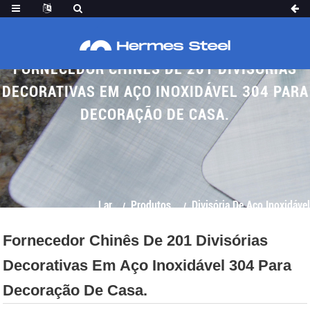
FORNECEDOR CHINÊS DE 201 DIVISÓRIAS
DECORATIVAS EM AÇO INOXIDÁVEL 304 PARA
DECORAÇÃO DE CASA.
Lar
Produtos
Divisória De Aço Inoxidável
Fornecedor Chinês De 201 Divisórias
Decorativas Em Aço Inoxidável 304 Para
Decoração De Casa.