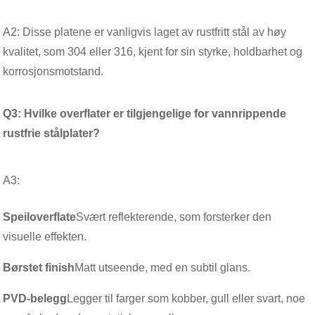
A2: Disse platene er vanligvis laget av rustfritt stål av høy
kvalitet, som 304 eller 316, kjent for sin styrke, holdbarhet og
korrosjonsmotstand.
Q3: Hvilke overflater er tilgjengelige for vannrippende
rustfrie stålplater?
A3:
Speiloverflate
Svært reflekterende, som forsterker den
visuelle effekten.
Børstet finish
Matt utseende, med en subtil glans.
PVD-belegg
Legger til farger som kobber, gull eller svart, noe