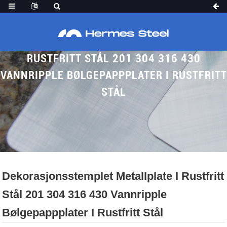
DEKORASJONSSTEMPLET METALLPLATE I
RUSTFRITT STÅL 201 304 316 430
VANNRIPPLE BØLGEPAPPPLATER I RUSTFRITT
STÅL
Hjem
Produser
Vann Krusningsark
Dekorasjonsstemplet Metallplate I Rustfritt
Stål 201 304 316 430 Vannripple
Bølgepappplater I Rustfritt Stål