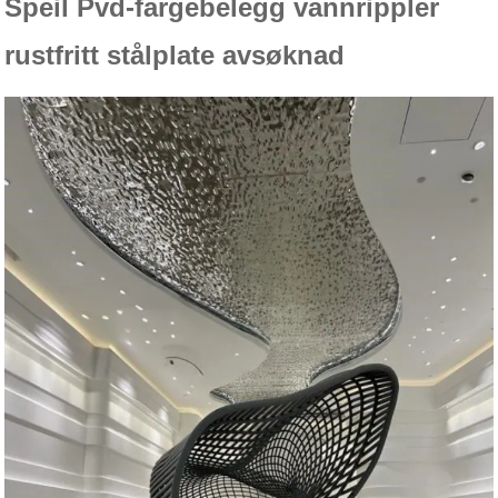
Speil Pvd-fargebelegg vannrippler
rustfritt stålplate av
søknad