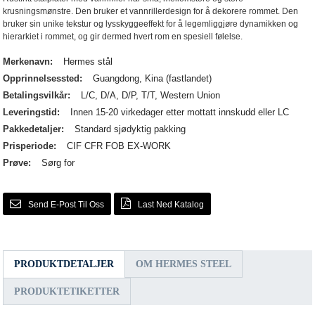
krusningsmønstre. Den bruker et vannrillerdesign for å dekorere rommet. Den
bruker sin unike tekstur og lysskyggeeffekt for å legemliggjøre dynamikken og
hierarkiet i rommet, og gir dermed hvert rom en spesiell følelse.
Merkenavn:
Hermes stål
Opprinnelsessted:
Guangdong, Kina (fastlandet)
Betalingsvilkår:
L/C, D/A, D/P, T/T, Western Union
Leveringstid:
Innen 15-20 virkedager etter mottatt innskudd eller LC
Pakkedetaljer:
Standard sjødyktig pakking
Prisperiode:
CIF CFR FOB EX-WORK
Prøve:
Sørg for
Send E-Post Til Oss
Last Ned Katalog
PRODUKTDETALJER
OM HERMES STEEL
PRODUKTETIKETTER