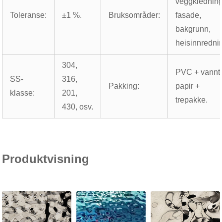
veggkledning
Toleranse:
±1 %.
Bruksområder:
fasade,
bakgrunn,
heisinnredni
304,
PVC + vannte
SS-
316,
Pakking:
papir +
klasse:
201,
trepakke.
430, osv.
Produktvisning