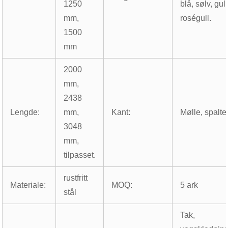
1250
blå, sølv, gull
mm,
roségull.
1500
mm
2000
mm,
2438
Lengde:
mm,
Kant:
Mølle, spalte
3048
mm,
tilpasset.
rustfritt
Materiale:
MOQ:
5 ark
stål
Tak,