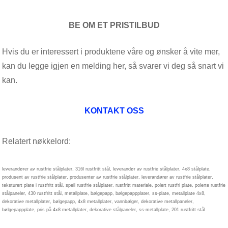
BE OM ET PRISTILBUD
Hvis du er interessert i produktene våre og ønsker å vite mer,
kan du legge igjen en melding her, så svarer vi deg så snart vi
kan.
KONTAKT OSS
Relatert nøkkelord:
leverandører av rustfrie stålplater, 316l rustfritt stål, leverandør av rustfrie stålplater, 4x8 stålplate,
produsent av rustfrie stålplater, produsenter av rustfrie stålplater, leverandører av rustfrie stålplater,
teksturert plate i rustfritt stål, speil rustfrie stålplater, rustfritt materiale, polert rustfri plate, polerte rustfrie
stålpaneler, 430 rustfritt stål, metallplate, bølgepapp, bølgepappplater, ss-plate, metallplate 4x8,
dekorative metallplater, bølgepapp, 4x8 metallplater, vannbølger, dekorative metallpaneler,
bølgepappplate, pris på 4x8 metallplater, dekorative stålpaneler, ss-metallplate, 201 rustfritt stål