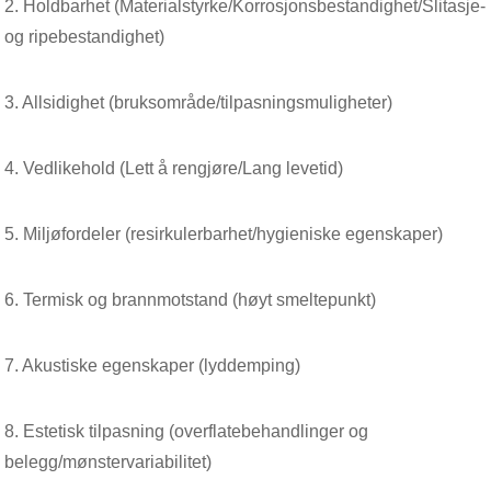
2. Holdbarhet (Materialstyrke/Korrosjonsbestandighet/Slitasje-
og ripebestandighet)
3. Allsidighet (bruksområde/tilpasningsmuligheter)
4. Vedlikehold (Lett å rengjøre/Lang levetid)
5. Miljøfordeler (resirkulerbarhet/hygieniske egenskaper)
6. Termisk og brannmotstand (høyt smeltepunkt)
7. Akustiske egenskaper (lyddemping)
8. Estetisk tilpasning (overflatebehandlinger og
belegg/mønstervariabilitet)