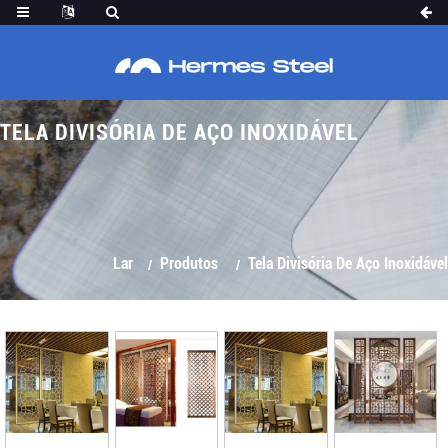
TELA DIVISÓRIA DE AÇO INOXIDÁVEL
Lar
Produtos
Tela Divisória De Aço Inoxidável