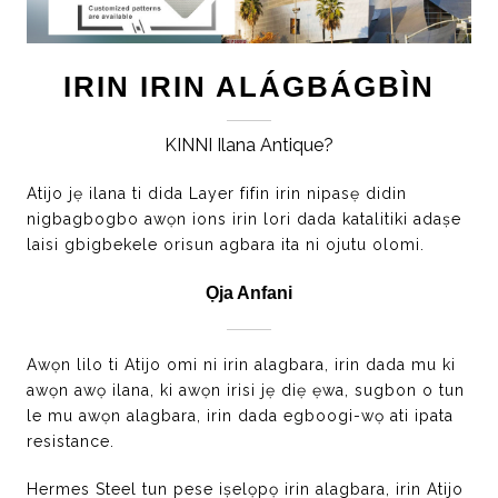
IRIN IRIN ALÁGBÁGBÌN
KINNI Ilana Antique?
Atijo jẹ ilana ti dida Layer fifin irin nipasẹ didin
nigbagbogbo awọn ions irin lori dada katalitiki adaṣe
laisi gbigbekele orisun agbara ita ni ojutu olomi.
Ọja Anfani
Awọn lilo ti Atijo omi ni irin alagbara, irin dada mu ki
awọn awọ ilana, ki awọn irisi jẹ diẹ ẹwa, sugbon o tun
le mu awọn alagbara, irin dada egboogi-wọ ati ipata
resistance.
Hermes Steel tun pese iṣelọpọ irin alagbara, irin Atijo