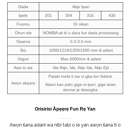
Dada
Atijo Ipari
Ipele
201
304
316
430
Fọọmu
Dì nikan
Ohun elo
NOMBA ati ki o dara fun dada processing
Sisanra
0.3-3.0 mm
Ìbú
1000/1219/1250/1500 mm & adani
Gigun
Max 6000mm & adani
Awọ to wa
Idẹ Atijo, Idẹ, Atijo Idẹ, Atijo Ejò
Pataki mefa ti wa ni gba lori ìbéèrè.
Awọn akiyesi
Adani kan pato gige-si-ipari, gige laser,
atunse jẹ itẹwọgba.
Orisirisi Àpẹẹrẹ Fun Rẹ Yan
Awọn ilana adani wa nibi tabi o le yan awọn ilana ti o