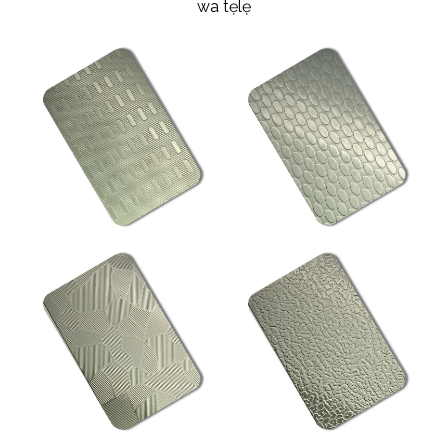
wa tẹlẹ