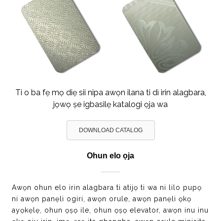
Ti o ba fẹ mọ diẹ sii nipa awọn ilana ti dì irin alagbara,
jọwọ ṣe igbasilẹ katalogi ọja wa
DOWNLOAD CATALOG
Ohun elo ọja
Awọn ohun elo irin alagbara ti atijọ ti wa ni lilo pupọ
ni awọn panẹli ogiri, awọn orule, awọn panẹli ọkọ
ayọkẹlẹ, ohun ọṣọ ile, ohun ọṣọ elevator, awọn inu inu