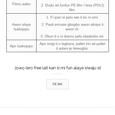
Fiimu aabo
2. Dudu ati funfun PE film / lesa (POLI)
film.
1. Fi ipari si pẹlu iwe ti ko ni omi.
Awọn alaye
2. Paali encase gbogbo awọn akopọ ti
Iṣakojọpọ
awọn dì.
3. Okun ti o ni ibamu pẹlu idaabobo eti.
Apo onigi ti o lagbara, pallet irin ati pallet
Apo Iṣakojọpọ
ti adani jẹ itẹwọgba.
Jọwọ lero free lati kan si mi fun alaye siwaju sii
PE WA