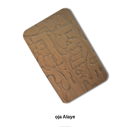
ọja Alaye