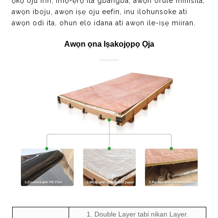
ọkọ oju irin, imọ-ẹrọ ita gbangba, awọn orule minisita,
awọn iboju, awọn iṣẹ oju eefin, inu ilohunsoke ati
awọn odi ita, ohun elo idana ati awọn ile-iṣẹ miiran.
Awọn ọna Iṣakojọpọ Ọja
1. Double Layer tabi nikan Layer.