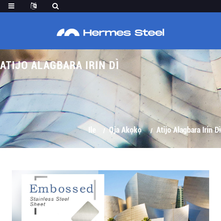
ATIJO ALAGBARA IRIN DÌ
Ile
Ọja Akọkọ
Atijo Alagbara Irin Dì