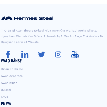
Ti O Ba Ni Awọn Ibeere Eyikeyi Nipa Awọn Ọja Wa Tabi Atokọ Idiyele,
Jọwọ Lero Ọfẹ Lati Kan Si Wa. Fi Imeeli Rẹ Si Wa Ati Awọn Ti A Yoo Wa Ni
Ifọwọkan Laarin 24 Wakati.
WALỌ RÁNṢẸ
Ifihan Ile Ibi Ise
Awọn Agberaga
Awọn Ifihan
Bulọọgi
FAQs
PE WA