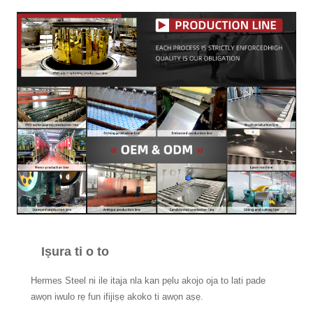
Iṣura ti o to
Hermes Steel ni ile itaja nla kan pẹlu akojo oja to lati pade
awọn iwulo rẹ fun ifijiṣẹ akoko ti awọn aṣẹ.