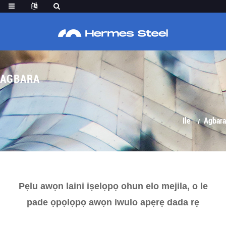
AGBARA
Ile
Agbara
Pẹlu awọn laini iṣelọpọ ohun elo mejila, o le
pade ọpọlọpọ awọn iwulo apẹrẹ dada rẹ