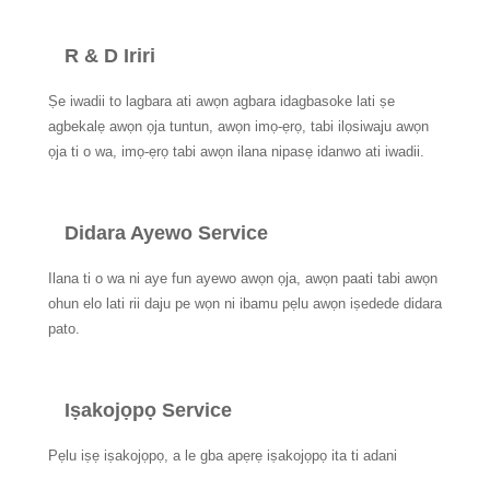
R & D Iriri
Ṣe iwadii to lagbara ati awọn agbara idagbasoke lati ṣe
agbekalẹ awọn ọja tuntun, awọn imọ-ẹrọ, tabi ilọsiwaju awọn
ọja ti o wa, imọ-ẹrọ tabi awọn ilana nipasẹ idanwo ati iwadii.
Didara Ayewo Service
Ilana ti o wa ni aye fun ayewo awọn ọja, awọn paati tabi awọn
ohun elo lati rii daju pe wọn ni ibamu pẹlu awọn iṣedede didara
pato.
Iṣakojọpọ Service
Pẹlu iṣẹ iṣakojọpọ, a le gba apẹrẹ iṣakojọpọ ita ti adani