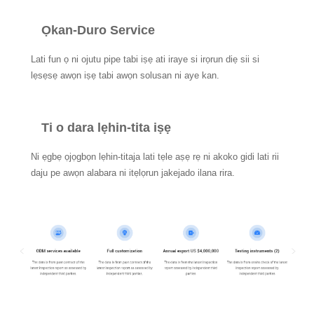
Ọkan-Duro Service
Lati fun ọ ni ojutu pipe tabi iṣẹ ati iraye si irọrun diẹ sii si
lẹsẹsẹ awọn iṣẹ tabi awọn solusan ni aye kan.
Ti o dara lẹhin-tita iṣẹ
Ni ẹgbẹ ọjọgbọn lẹhin-titaja lati tẹle aṣẹ rẹ ni akoko gidi lati rii
daju pe awọn alabara ni itẹlọrun jakejado ilana rira.