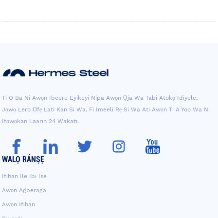
Ti O Ba Ni Awọn Ibeere Eyikeyi Nipa Awọn Ọja Wa Tabi Atokọ Idiyele,
Jọwọ Lero Ọfẹ Lati Kan Si Wa. Fi Imeeli Rẹ Si Wa Ati Awọn Ti A Yoo Wa Ni
Ifọwọkan Laarin 24 Wakati.
WALỌ RÁNṢẸ
Ifihan Ile Ibi Ise
Awọn Agberaga
Awọn Ifihan