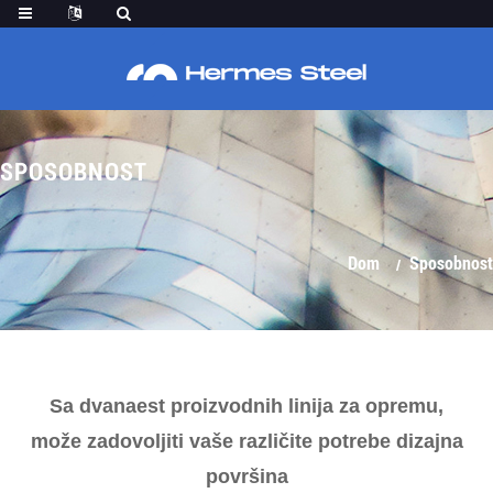
SPOSOBNOST
Dom
Sposobnost
Sa dvanaest proizvodnih linija za opremu,
može zadovoljiti vaše različite potrebe dizajna
površina