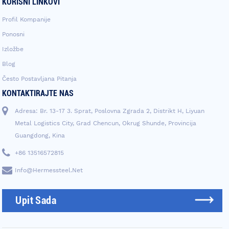
KORISNI LINKOVI
Profil Kompanije
Ponosni
Izložbe
Blog
Često Postavljana Pitanja
KONTAKTIRAJTE NAS
Adresa: Br. 13-17 3. Sprat, Poslovna Zgrada 2, Distrikt H, Liyuan
Metal Logistics City, Grad Chencun, Okrug Shunde, Provincija
Guangdong, Kina
+86 13516572815
Info@hermessteel.net
Upit Sada