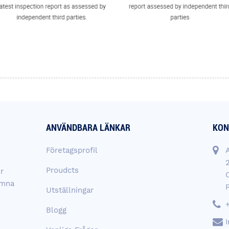
ANVÄNDBARA LÄNKAR
KON
Företagsprofil
2
Proudcts
r
ämna
Utställningar
Blogg