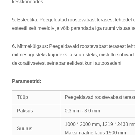
keskkondades.
5. Esteetika: Peegeldatud roostevabast terasest lehtedel
esteetiliselt meeldiv ja võib parandada iga ruumi visuaalset
6. Mitmekülgsus: Peegeldavaid roostevabast terasest leht
mitmesugusteks kujudeks ja suurusteks, mistõttu sobivad 
dekoratiivsetest seinapaneelidest kuni autoosadeni.
Parameetrid:
Tüüp
Peegeldavad roostevabast teras
Paksus
0,3 mm - 3,0 mm
1000 * 2000 mm, 1219 * 2438 m
Suurus
Maksimaalne laius 1500 mm