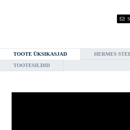
S
TOOTE ÜKSIKASJAD
HERMES STE
TOOTESILDID