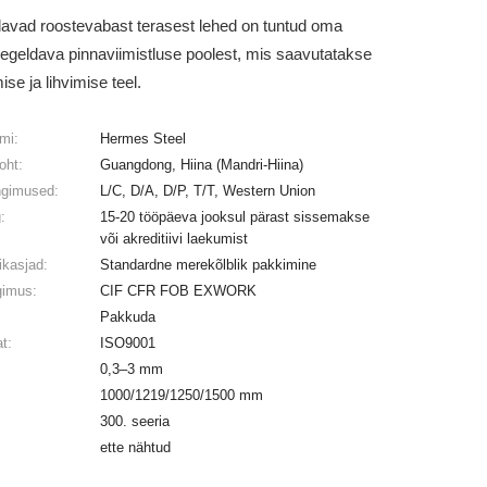
avad roostevabast terasest lehed on tuntud oma
egeldava pinnaviimistluse poolest, mis saavutatakse
ise ja lihvimise teel.
imi:
Hermes Steel
oht:
Guangdong, Hiina (Mandri-Hiina)
ngimused:
L/C, D/A, D/P, T/T, Western Union
:
15-20 tööpäeva jooksul pärast sissemakse
või akreditiivi laekumist
ikasjad:
Standardne merekõlblik pakkimine
gimus:
CIF CFR FOB EXWORK
Pakkuda
at:
ISO9001
0,3–3 mm
1000/1219/1250/1500 mm
300. seeria
ette nähtud