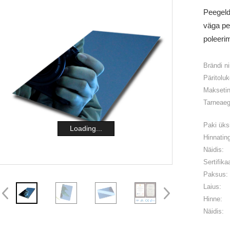
Peegeld
väga pe
poleerim
Brändi n
Päritoluk
Makseti
Tarneaeg
Paki üks
Loading...
Hinnatin
Näidis:
Sertifika
Paksus:
Laius:
Hinne:
Näidis: