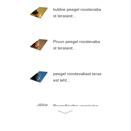
kuldne peegel roostevaba
st terasest...
Pruun peegel roostevaba
st terasest...
peegel roostevabast teras
est leht...
Peegelkiudne veesirutus
...