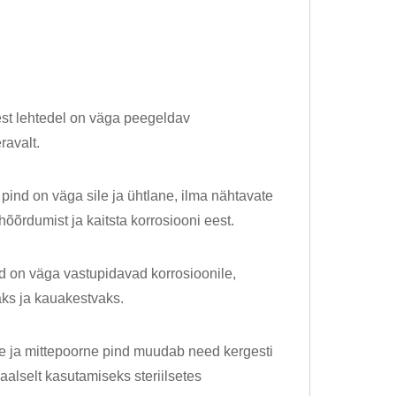
st lehtedel on väga peegeldav
ravalt.
 pind on väga sile ja ühtlane, ilma nähtavate
õõrdumist ja kaitsta korrosiooni eest.
d on väga vastupidavad korrosioonile,
ks ja kauakestvaks.
le ja mittepoorne pind muudab need kergesti
alselt kasutamiseks steriilsetes