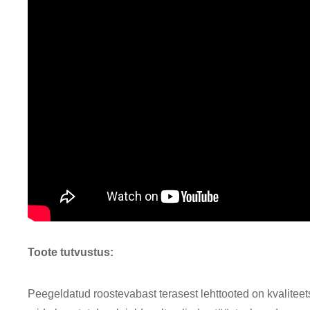
Toote tutvustus:
Peegeldatud roostevabast terasest lehttooted on kvalitee