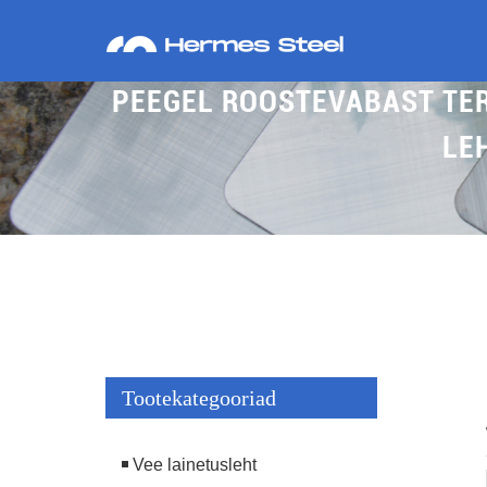
PEEGEL ROOSTEVABAST TER
LE
Tootekategooriad
Vee lainetusleht