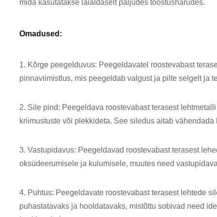
mida kasutatakse laialdaselt paljudes tööstusharudes.
Omadused:
1. Kõrge peegelduvus: Peegeldavatel roostevabast terase
pinnaviimistlus, mis peegeldab valgust ja pilte selgelt ja te
2. Sile pind: Peegeldava roostevabast terasest lehtmetalli
kriimustuste või plekkideta. See siledus aitab vähendada h
3. Vastupidavus: Peegeldavad roostevabast terasest lehe
oksüdeerumisele ja kulumisele, muutes need vastupidava
4. Puhtus: Peegeldavate roostevabast terasest lehtede si
puhastatavaks ja hooldatavaks, mistõttu sobivad need idea