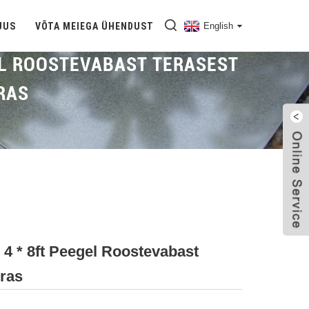
UUS
VÕTA MEIEGA ÜHENDUST
English
EL ROOSTEVABAST TERASEST
RAS
Avaleht
Uhke
Peegel SS-Leht
4 * 8ft Peegel Roostevabast
eras