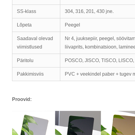
SS-klass
304, 316, 201, 430 jne.
Lõpeta
Peegel
Saadaval olevad
Nr 4, juuksepiir, peegel, söövitam
viimistlused
liivaprits, kombinatsioon, lamine
Päritolu
POSCO, JISCO, TISCO, LISCO,
Pakkimisviis
PVC + veekindel paber + tugev 
Proovid: