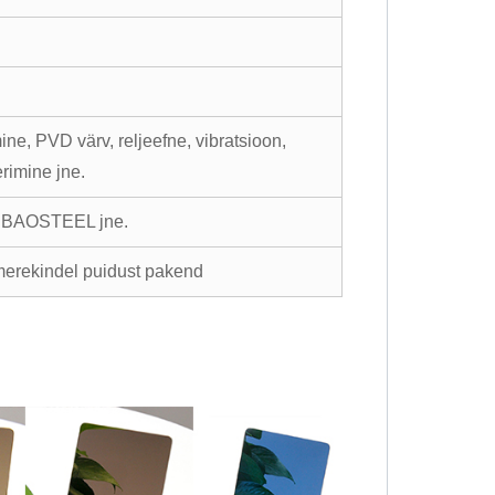
ine, PVD värv, reljeefne, vibratsioon,
erimine jne.
 BAOSTEEL jne.
merekindel puidust pakend