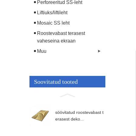
Perforeeritud SS-leht
Liftiuks/liftileht
Mosaic SS leht
Roostevabast terasest
vaheseina ekraan
Muu
Soovitatud tooted
söövitatud roostevabast t
erasest deko...