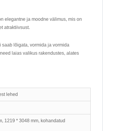
 on elegantne ja moodne välimus, mis on
 atraktiivsust.
i saab lõigata, vormida ja vormida
need laias valikus rakendustes, alates
est lehed
m, 1219 * 3048 mm, kohandatud