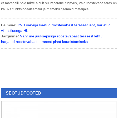
et materjalil pole mitte ainult suurepärane tugevus, vaid roostevaba teras on
ka üks funktsionaalsemaid ja mitmekülgsemaid materjale.
Eelmine:
PVD värviga kaetud roostevabast terasest leht, harjatud
viimistlusega HL
Järgmine:
Värviline juuksepiiriga roostevabast terasest leht /
harjatud roostevabast terasest plaat kaunistamiseks
SEOTUD
TOOTED