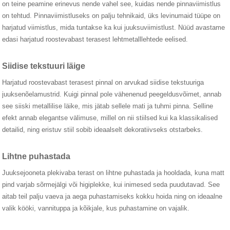
on teine ​​peamine erinevus nende vahel see, kuidas nende pinnaviimistlus
on tehtud. Pinnaviimistluseks on palju tehnikaid, üks levinumaid tüüpe on
harjatud viimistlus, mida tuntakse ka kui juuksuviimistlust. Nüüd avastame
edasi harjatud roostevabast terasest lehtmetalllehtede eelised.
Siidise tekstuuri läige
Harjatud roostevabast terasest pinnal on arvukad siidise tekstuuriga
juuksenõelamustrid. Kuigi pinnal pole vähenenud peegeldusvõimet, annab
see siiski metallilise läike, mis jätab sellele mati ja tuhmi pinna. Selline
efekt annab elegantse välimuse, millel on nii stiilsed kui ka klassikalised
detailid, ning eristuv stiil sobib ideaalselt dekoratiivseks otstarbeks.
Lihtne puhastada
Juuksejooneta plekivaba terast on lihtne puhastada ja hooldada, kuna matt
pind varjab sõrmejälgi või higiplekke, kui inimesed seda puudutavad. See
aitab teil palju vaeva ja aega puhastamiseks kokku hoida ning on ideaalne
valik kööki, vannituppa ja kõikjale, kus puhastamine on vajalik.