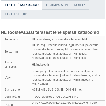
TOOTE ÜKSIKASJAD
HERMES STEELI KOHTA
TOOTESILDID
HL roostevabast terasest lehe spetsifikatsioonid
Toote nimi
HL viimistlusega roostevabast terasest leht
HL ss, ss juuksepiiri viimistlus, juuksepiiri poleeritud
roostevaba teras, juuksepiiri roostevaba teras, plaat
Teiste nimi
roostevabast terasest juuksepiiri viimistlus,
roostevabast terasest juuksepiiri viimistlus
Pinna
HL/juuksepiir
viimistlus
pronksjas juuksepiir roostevabast terasest, must
roostevabast terasest juuksepiir viimistlusega, kuldne
Värv
roostevabast terasest juuksepiir viimistlusega ja
muud värvid.
Standardne
ASTM, AISI, SUS, JIS, EN, DIN, GB jne.
Veski/bränd
TISCO, Baosteel, POSCO, ZPSS jne.
0,3/0,4/0,5/0,6/0,8/1,0/1,2/1,5/1,8/2,0/2,50 kuni 150
Paksus