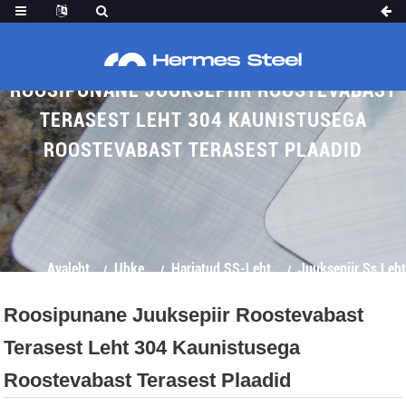
ROOSIPUNANE JUUKSEPIIR ROOSTEVABAST
TERASEST LEHT 304 KAUNISTUSEGA
ROOSTEVABAST TERASEST PLAADID
Avaleht
Uhke
Harjatud SS-Leht
Juuksepiir Ss Leht
Roosipunane Juuksepiir Roostevabast
Terasest Leht 304 Kaunistusega
Roostevabast Terasest Plaadid