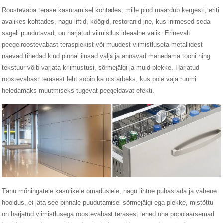
Roostevaba terase kasutamisel kohtades, mille pind määrdub kergesti, eriti
avalikes kohtades, nagu liftid, köögid, restoranid jne, kus inimesed seda
sageli puudutavad, on harjatud viimistlus ideaalne valik. Erinevalt
peegelroostevabast terasplekist või muudest viimistluseta metallidest
näevad tihedad kiud pinnal ilusad välja ja annavad mahedama tooni ning
tekstuur võib varjata kriimustusi, sõrmejälgi ja muid plekke. Harjatud
roostevabast terasest leht sobib ka otstarbeks, kus pole vaja ruumi
heledamaks muutmiseks tugevat peegeldavat efekti.
Tänu mõningatele kasulikele omadustele, nagu lihtne puhastada ja vähene
hooldus, ei jäta see pinnale puudutamisel sõrmejälgi ega plekke, mistõttu
on harjatud viimistlusega roostevabast terasest lehed üha populaarsemad