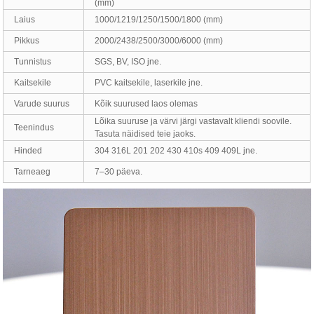
(mm)
Laius
1000/1219/1250/1500/1800 (mm)
Pikkus
2000/2438/2500/3000/6000 (mm)
Tunnistus
SGS, BV, ISO jne.
Kaitsekile
PVC kaitsekile, laserkile jne.
Varude suurus
Kõik suurused laos olemas
Lõika suuruse ja värvi järgi vastavalt kliendi soovile.
Teenindus
Tasuta näidised teie jaoks.
Hinded
304 316L 201 202 430 410s 409 409L jne.
Tarneaeg
7–30 päeva.