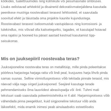
köökides, tualettruumides ning külmikute või pesumasinate ümbruses.
Lisaks eelistavad arhitektid ja disainerid dekoratiivmaterjalidena kasutada
peenikese mustriga roostevabast terasest lehttooteid, et saavutada
soovitud efekt ja täiustada oma projekte kaunite kujundustega.
Roostevabast terasest iseloomustab vastupidavus ning korrosiooni- ja
tulekindlus, mis võivad olla kaitseteguriks, tagades, et kasutajad hoiavad
oma rajatisi ja hooneid ka pärast aastaid kestnud kasutamist tipp-
seisukorras.
Mis on juuksepiiril roostevaba teras?
Juuksejooneline roostevaba teras on metallitüüp, mille pinda poleeritakse
pöörleva harjastega harjaga ratta või lindi peal, kusjuures harja lihvib pinda
samas suunas. Selline viimistlusprotsess võib tekitada pinnale terasid, mis
näevad välja nagu sirged juuksejooned. Seejärel kasutage terade
pehmendamiseks õrna lausriidest abrasiivpadja või -linti. Tuhmi mati
tekstuuri saab saavutada poleerimistehnika nr 4 abil. Harjamisprotsess võib
vähendada pinna peegeldust, kuid sirgjooneline tekstuur võib anda
läikeefekti, mida enamik inimesi peab ainulaadseks esteetiliseks