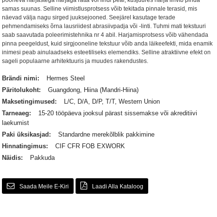
pöörleva harjastega harjaga ratta või lindi peal, kusjuures harja lihvib pinda
samas suunas. Selline viimistlusprotsess võib tekitada pinnale terasid, mis
näevad välja nagu sirged juuksejooned. Seejärel kasutage terade
pehmendamiseks õrna lausriidest abrasiivpadja või -linti. Tuhmi mati tekstuuri
saab saavutada poleerimistehnika nr 4 abil. Harjamisprotsess võib vähendada
pinna peegeldust, kuid sirgjooneline tekstuur võib anda läikeefekti, mida enamik
inimesi peab ainulaadseks esteetiliseks elemendiks. Selline atraktiivne efekt on
sageli populaarne arhitektuuris ja muudes rakendustes.
Brändi nimi:
Hermes Steel
Päritolukoht:
Guangdong, Hiina (Mandri-Hiina)
Maksetingimused:
L/C, D/A, D/P, T/T, Western Union
Tarneaeg:
15-20 tööpäeva jooksul pärast sissemakse või akreditiivi
laekumist
Paki üksikasjad:
Standardne merekõlblik pakkimine
Hinnatingimus:
CIF CFR FOB EXWORK
Näidis:
Pakkuda
Saada Meile E-Kiri
Laadi Alla Kataloog