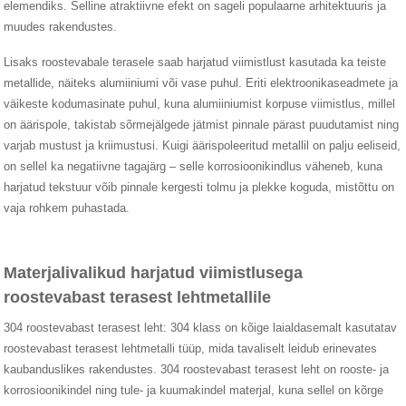
elemendiks. Selline atraktiivne efekt on sageli populaarne arhitektuuris ja
muudes rakendustes.
Lisaks roostevabale terasele saab harjatud viimistlust kasutada ka teiste
metallide, näiteks alumiiniumi või vase puhul. Eriti elektroonikaseadmete ja
väikeste kodumasinate puhul, kuna alumiiniumist korpuse viimistlus, millel
on äärispole, takistab sõrmejälgede jätmist pinnale pärast puudutamist ning
varjab mustust ja kriimustusi. Kuigi äärispoleeritud metallil on palju eeliseid,
on sellel ka negatiivne tagajärg – selle korrosioonikindlus väheneb, kuna
harjatud tekstuur võib pinnale kergesti tolmu ja plekke koguda, mistõttu on
vaja rohkem puhastada.
Materjalivalikud harjatud viimistlusega
roostevabast terasest lehtmetallile
304 roostevabast terasest leht: 304 klass on kõige laialdasemalt kasutatav
roostevabast terasest lehtmetalli tüüp, mida tavaliselt leidub erinevates
kaubanduslikes rakendustes. 304 roostevabast terasest leht on rooste- ja
korrosioonikindel ning tule- ja kuumakindel materjal, kuna sellel on kõrge