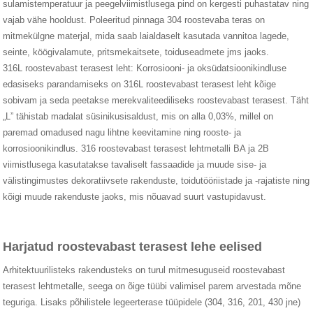
sulamistemperatuur ja peegelviimistlusega pind on kergesti puhastatav ning
vajab vähe hooldust. Poleeritud pinnaga 304 roostevaba teras on
mitmekülgne materjal, mida saab laialdaselt kasutada vannitoa lagede,
seinte, köögivalamute, pritsmekaitsete, toiduseadmete jms jaoks.
316L roostevabast terasest leht: Korrosiooni- ja oksüdatsioonikindluse
edasiseks parandamiseks on 316L roostevabast terasest leht kõige
sobivam ja seda peetakse merekvaliteediliseks roostevabast terasest. Täht
„L” tähistab madalat süsinikusisaldust, mis on alla 0,03%, millel on
paremad omadused nagu lihtne keevitamine ning rooste- ja
korrosioonikindlus. 316 roostevabast terasest lehtmetalli BA ja 2B
viimistlusega kasutatakse tavaliselt fassaadide ja muude sise- ja
välistingimustes dekoratiivsete rakenduste, toidutööriistade ja -rajatiste ning
kõigi muude rakenduste jaoks, mis nõuavad suurt vastupidavust.
Harjatud roostevabast terasest lehe eelised
Arhitektuurilisteks rakendusteks on turul mitmesuguseid roostevabast
terasest lehtmetalle, seega on õige tüübi valimisel parem arvestada mõne
teguriga. Lisaks põhilistele legeerterase tüüpidele (304, 316, 201, 430 jne)