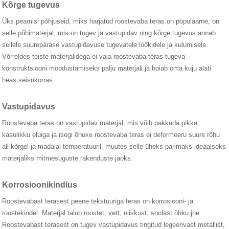
Kõrge tugevus
Üks peamisi põhjuseid, miks harjatud roostevaba teras on populaarne, on
selle põhimaterjal, mis on tugev ja vastupidav ning kõrge tugevus annab
sellele suurepärase vastupidavuse tugevatele löökidele ja kulumisele.
Võrreldes teiste materjalidega ei vaja roostevaba teras tugeva
konstruktsiooni moodustamiseks palju materjali ja hoiab oma kuju alati
heas seisukorras.
Vastupidavus
Roostevaba teras on vastupidav materjal, mis võib pakkuda pikka
kasulikku eluiga ja isegi õhuke roostevaba teras ei deformeeru suure rõhu
all kõrgel ja madalal temperatuuril, muutes selle üheks parimaks ideaalseks
materjaliks mitmesuguste rakenduste jaoks.
Korrosioonikindlus
Roostevabast terasest peene tekstuuriga teras on korrosiooni- ja
roostekindel. Materjal talub roostet, vett, niiskust, soolast õhku jne.
Roostevabast terasest on tugev vastupidavus tingitud legeerivast metallist,