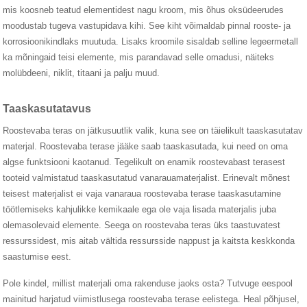
mis koosneb teatud elementidest nagu kroom, mis õhus oksüdeerudes
moodustab tugeva vastupidava kihi. See kiht võimaldab pinnal rooste- ja
korrosioonikindlaks muutuda. Lisaks kroomile sisaldab selline legeermetall
ka mõningaid teisi elemente, mis parandavad selle omadusi, näiteks
molübdeeni, niklit, titaani ja palju muud.
Taaskasutatavus
Roostevaba teras on jätkusuutlik valik, kuna see on täielikult taaskasutatav
materjal. Roostevaba terase jääke saab taaskasutada, kui need on oma
algse funktsiooni kaotanud. Tegelikult on enamik roostevabast terasest
tooteid valmistatud taaskasutatud vanarauamaterjalist. Erinevalt mõnest
teisest materjalist ei vaja vanaraua roostevaba terase taaskasutamine
töötlemiseks kahjulikke kemikaale ega ole vaja lisada materjalis juba
olemasolevaid elemente. Seega on roostevaba teras üks taastuvatest
ressurssidest, mis aitab vältida ressursside nappust ja kaitsta keskkonda
saastumise eest.
Pole kindel, millist materjali oma rakenduse jaoks osta? Tutvuge eespool
mainitud harjatud viimistlusega roostevaba terase eelistega. Heal põhjusel,