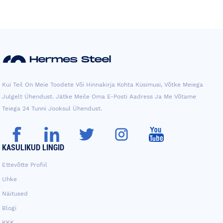
Kui Teil On Meie Toodete Või Hinnakirja Kohta Küsimusi, Võtke Meiega
Julgelt Ühendust. Jätke Meile Oma E-Posti Aadress Ja Me Võtame
Teiega 24 Tunni Jooksul Ühendust.
KASULIKUD LINGID
Ettevõtte Profiil
Uhke
Näitused
Blogi
KKK