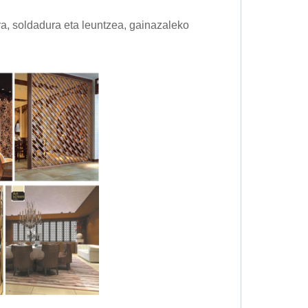
a, soldadura eta leuntzea, gainazaleko