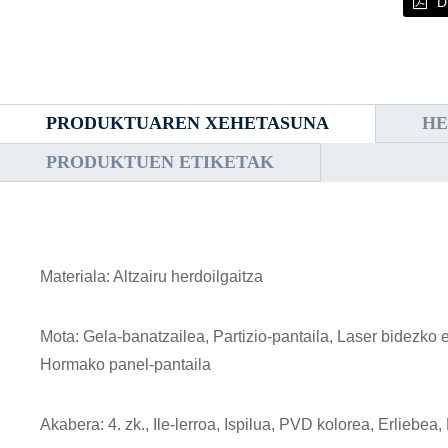
D
PRODUKTUAREN XEHETASUNA
HE
PRODUKTUEN ETIKETAK
Materiala: Altzairu herdoilgaitza
Mota: Gela-banatzailea, Partizio-pantaila, Laser bidezko eba
Hormako panel-pantaila
Akabera: 4. zk., Ile-lerroa, Ispilua, PVD kolorea, Erliebea