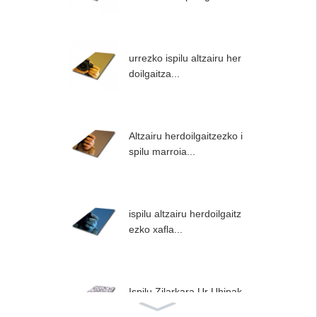
urrezko ispilu altzairu her
doilgaitza...
Altzairu herdoilgaitzezko i
spilu marroia...
ispilu altzairu herdoilgaitz
ezko xafla...
Ispilu Zilarkara Ur Uhinak
...