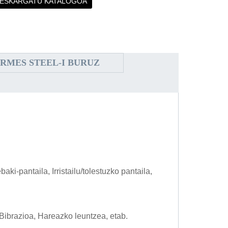
ESKARGATU KATALOGOA
RMES STEEL-I BURUZ
ki-pantaila, Irristailu/tolestuzko pantaila,
, Bibrazioa, Hareazko leuntzea, etab.