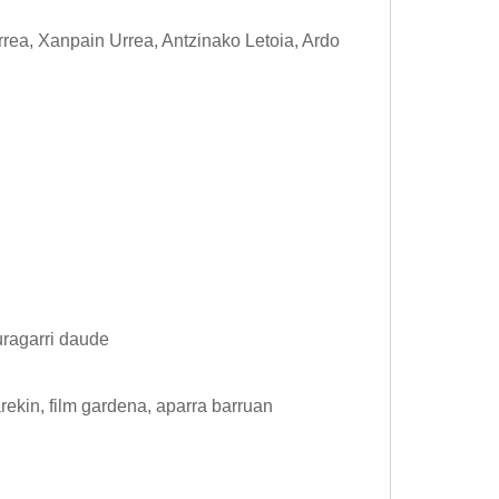
Urrea, Xanpain Urrea, Antzinako Letoia, Ardo
ragarri daude
rekin, film gardena, aparra barruan