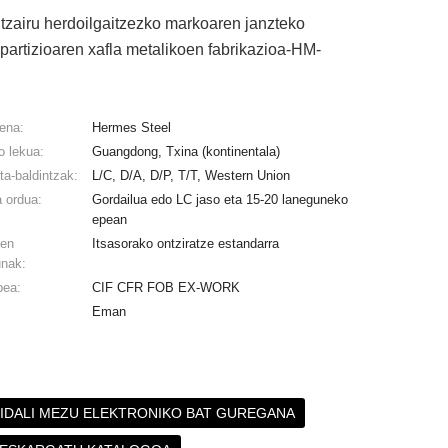
tzairu herdoilgaitzezko markoaren janzteko
partizioaren xafla metalikoen fabrikazioa-HM-
ena:
Hermes Steel
o lekua:
Guangdong, Txina (kontinentala)
ta-baldintzak:
L/C, D/A, D/P, T/T, Western Union
a ordua:
Gordailua edo LC jaso eta 15-20 laneguneko
epean
ren
Itsasorako ontziratze estandarra
unak:
pea:
CIF CFR FOB EX-WORK
Eman
IDALI MEZU ELEKTRONIKO BAT GUREGANA