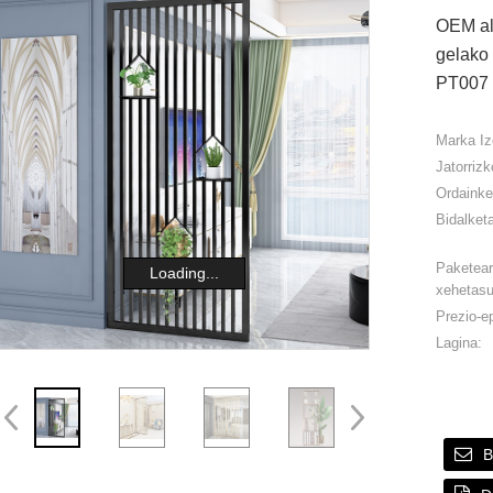
OEM al
gelako 
PT007
Marka Iz
Jatorrizk
Ordainke
Bidalket
Paketea
Loading...
xehetas
Prezio-e
Lagina:
B