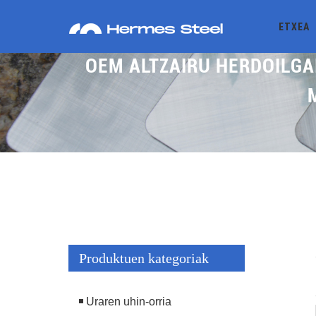
ETXEA
OEM ALTZAIRU HERDOILG
Produktuen kategoriak
Uraren uhin-orria