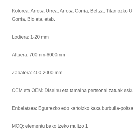
Kolorea: Arrosa Urrea, Arrosa Gorria, Beltza, Titaniozko 
Gorria, Bioleta, etab.
Lodiera: 1-20 mm
Altuera: 700mm-6000mm
Zabalera: 400-2000 mm
OEM eta OEM: Diseinu eta tamaina pertsonalizatuak esku
Enbalatzea: Egurrezko edo kartoizko kaxa burbuila-poltsa
MOQ: elementu bakoitzeko multzo 1