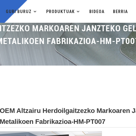
GURI BURUZ
PRODUKTUAK
BIDEOA
BERRIA
AITZEZKO MARKOAREN JANZTEKO GEL
METALIKOEN FABRIKAZIOA-HM-PT00
Etxea
OEM Altzairu Herdoilgaitzezko Markoaren J
Metalikoen Fabrikazioa-HM-PT007