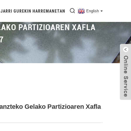
JARRI GUREKIN HARREMANETAN
English
AKO PARTIZIOAREN XAFLA
7
Harrotasunak
Altzairu Herdoilgaitzezko Partizio-Pantaila
anzteko Gelako Partizioaren Xafla