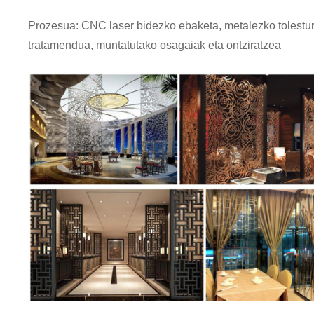
Prozesua: CNC laser bidezko ebaketa, metalezko tolestur
tratamendua, muntatutako osagaiak eta ontziratzea