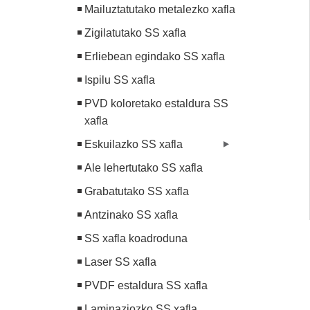
Mailuztatutako metalezko xafla
Zigilatutako SS xafla
Erliebean egindako SS xafla
Ispilu SS xafla
PVD koloretako estaldura SS
xafla
Eskuilazko SS xafla
Ale lehertutako SS xafla
Grabatutako SS xafla
Antzinako SS xafla
SS xafla koadroduna
Laser SS xafla
PVDF estaldura SS xafla
Laminaziozko SS xafla