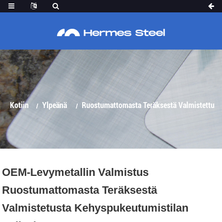
RUOSTUMATTOMASTA TERÄKSESTÄ
VALMISTETUSTA KEHYSPUKEUTUMISTILAN
VÄLISEINÄSTÄ-HM-PT007
Kotiin
Ylpeänä
Ruostumattomasta Teräksestä Valmistettu
OEM-Levymetallin Valmistus
Ruostumattomasta Teräksestä
Väliseinä
Valmistetusta Kehyspukeutumistilan