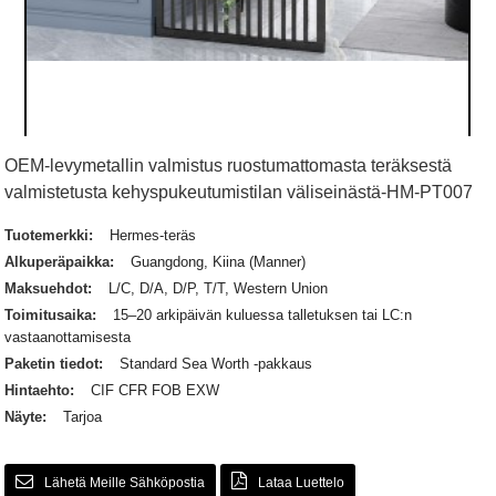
OEM-levymetallin valmistus ruostumattomasta teräksestä
valmistetusta kehyspukeutumistilan väliseinästä-HM-PT007
Tuotemerkki:
Hermes-teräs
Alkuperäpaikka:
Guangdong, Kiina (Manner)
Maksuehdot:
L/C, D/A, D/P, T/T, Western Union
Toimitusaika:
15–20 arkipäivän kuluessa talletuksen tai LC:n
vastaanottamisesta
Paketin tiedot:
Standard Sea Worth -pakkaus
Hintaehto:
CIF CFR FOB EXW
Näyte:
Tarjoa
Lähetä Meille Sähköpostia
Lataa Luettelo