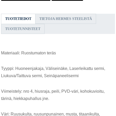
TUOTETIEDOT
TIETOJA HERMES STEELISTÄ
TUOTETUNNISTEET
Materiaali: Ruostumaton teräs
Tyyppi: Huoneenjakaja, Väliseinäke, Laserleikattu sermi,
Liukuva/Taittuva sermi, Seinäpaneelisermi
Viimeistely: nro 4, hiusraja, peili, PVD-väri, kohokuvioitu,
tärinä, hiekkapuhallus jne.
Väri: Ruusukulta, ruusunpunainen, musta, titaanikulta,