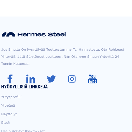
Jos Sinulla On Kysyttävää Tuotteistamme Tai Hinnastosta, Ota Rohkeasti
Yhteyttä. Jätä Sähköpostiosoitteesi, Niin Otamme Sinuun Yhteyttä 24
Tunnin Kuluessa.
HYÖDYLLISIÄ LINKKEJÄ
Yritysprofiili
Ylpeänä
Näyttelyt
Blogi
Usein Kysytyt Kysymykset