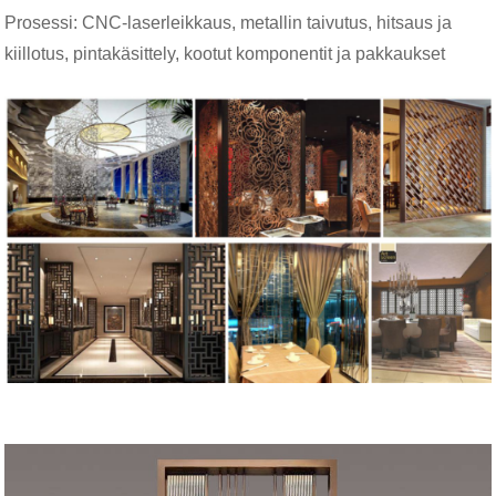
Prosessi: CNC-laserleikkaus, metallin taivutus, hitsaus ja
kiillotus, pintakäsittely, kootut komponentit ja pakkaukset