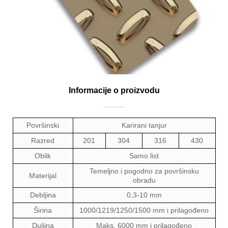
Informacije o proizvodu
Površinski
Karirani tanjur
Razred
201
304
316
430
Oblik
Samo list
Temeljno i pogodno za površinsku
Materijal
obradu
Debljina
0,3-10 mm
Širina
1000/1219/1250/1500 mm i prilagođeno
Duljina
Maks. 6000 mm i prilagođeno