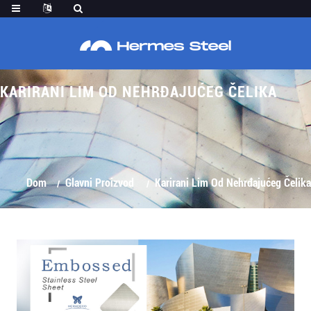
KARIRANI LIM OD NEHRĐAJUĆEG ČELIKA
Dom
Glavni Proizvod
Karirani Lim Od Nehrđajućeg Čelika