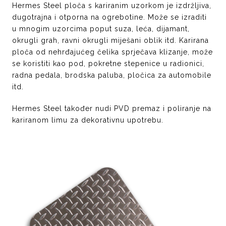
Hermes Steel ploča s kariranim uzorkom je izdržljiva,
dugotrajna i otporna na ogrebotine. Može se izraditi
u mnogim uzorcima poput suza, leća, dijamant,
okrugli grah, ravni okrugli miješani oblik itd. Karirana
ploča od nehrđajućeg čelika sprječava klizanje, može
se koristiti kao pod, pokretne stepenice u radionici,
radna pedala, brodska paluba, pločica za automobile
itd.
Hermes Steel također nudi PVD premaz i poliranje na
kariranom limu za dekorativnu upotrebu.