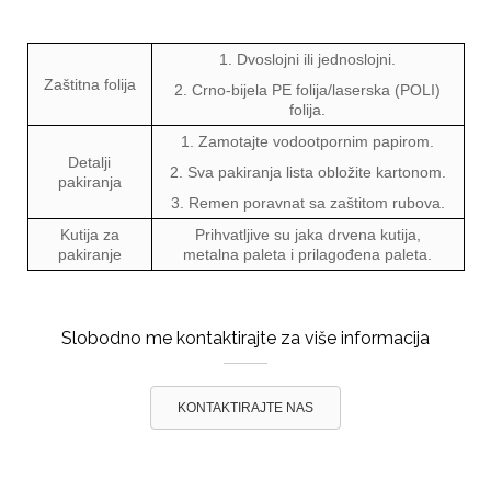
1. Dvoslojni ili jednoslojni.
Zaštitna folija
2. Crno-bijela PE folija/laserska (POLI)
folija.
1. Zamotajte vodootpornim papirom.
Detalji
2. Sva pakiranja lista obložite kartonom.
pakiranja
3. Remen poravnat sa zaštitom rubova.
Kutija za
Prihvatljive su jaka drvena kutija,
pakiranje
metalna paleta i prilagođena paleta.
Slobodno me kontaktirajte za više informacija
KONTAKTIRAJTE NAS