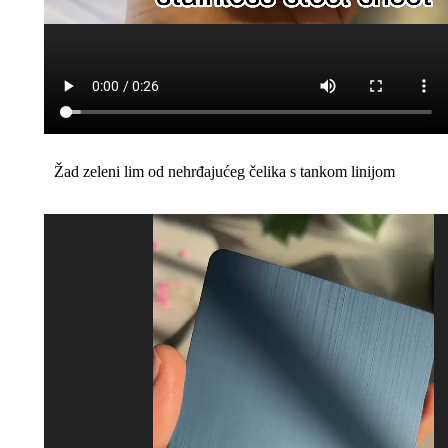
Žad zeleni lim od nehrđajućeg čelika s tankom linijom