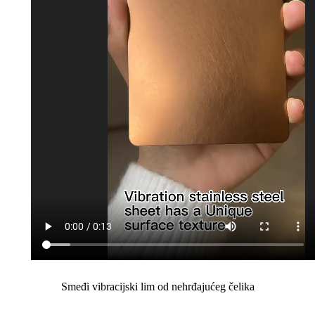
Smeđi vibracijski lim od nehrđajućeg čelika