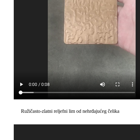
Ružičasto-zlatni reljefni lim od nehrđajućeg čelika