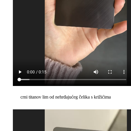
crni titanov lim od nehrđajućeg čelika s križićima