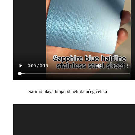
Safirno plava linija od nehrđajućeg čelika