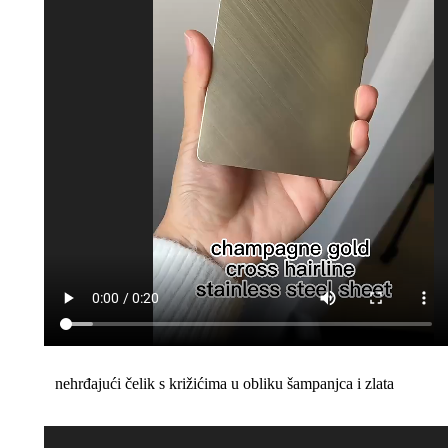
nehrđajući čelik s križićima u obliku šampanjca i zlata