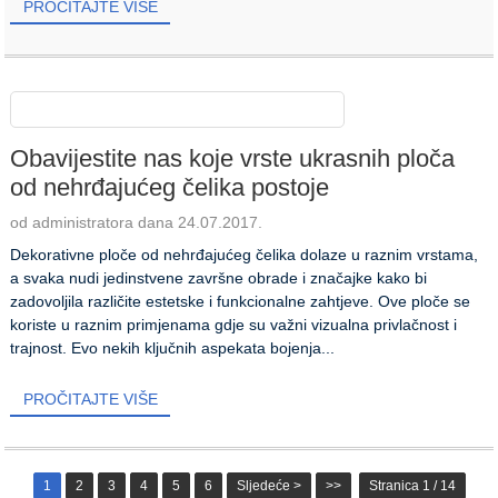
PROČITAJTE VIŠE
Obavijestite nas koje vrste ukrasnih ploča
od nehrđajućeg čelika postoje
od administratora dana 24.07.2017.
Dekorativne ploče od nehrđajućeg čelika dolaze u raznim vrstama,
a svaka nudi jedinstvene završne obrade i značajke kako bi
zadovoljila različite estetske i funkcionalne zahtjeve. Ove ploče se
koriste u raznim primjenama gdje su važni vizualna privlačnost i
trajnost. Evo nekih ključnih aspekata bojenja...
PROČITAJTE VIŠE
1
2
3
4
5
6
Sljedeće >
>>
Stranica 1 / 14