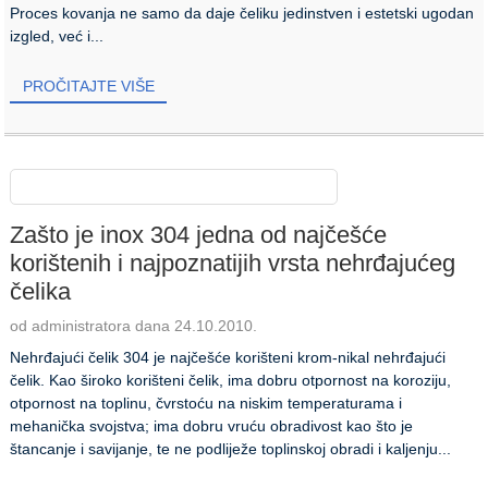
Proces kovanja ne samo da daje čeliku jedinstven i estetski ugodan
izgled, već i...
PROČITAJTE VIŠE
Zašto je inox 304 jedna od najčešće
korištenih i najpoznatijih vrsta nehrđajućeg
čelika
od administratora dana 24.10.2010.
Nehrđajući čelik 304 je najčešće korišteni krom-nikal nehrđajući
čelik. Kao široko korišteni čelik, ima dobru otpornost na koroziju,
otpornost na toplinu, čvrstoću na niskim temperaturama i
mehanička svojstva; ima dobru vruću obradivost kao što je
štancanje i savijanje, te ne podliježe toplinskoj obradi i kaljenju...