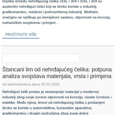
Razlike između nehrđajućeg čelika 316L i 304 I 316L i 304 su
austenitni nehrđajući čelici koji se široko koriste u industriji,
građevinarstvu, medicini i prehrambenoj industriji. Međutim,
značajno se razlikuju po kemijskom sastavu, otpornosti na koroziju,
mehaničkim svojstvima i primjeni...
PROČITAJTE VIŠE
Štancani lim od nehrđajućeg čelika: potpuna
analiza svojstava materijala, vrsta i primjena
od administratora dana 25.02.2026.
Nehrđajući čelik postao je nezamjenjiv materijal u modernoj
industriji zbog svoje izvrsne otpornosti na koroziju, visoke čvrstoće i
estetike. Među njima, limovi od nehrđajućeg čelika s prešanjem
široko se koriste u automobilima, kućanskim aparatima,
građevinarstvu i drugim područjima zbog svoje dobre