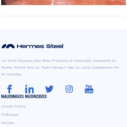
Jei Turite Klausimų Apie Mūsų Produktus Ar Kainoraštį, Susisiekite Su
Mumis. Palikite Savo El. Pašto Adresą Ir Mes Su Jumis Susisieksime Per
24 Valandas.
NAUDINGOS NUORODOS
Įmonės Profilis
Didžiuojasi
Parodos