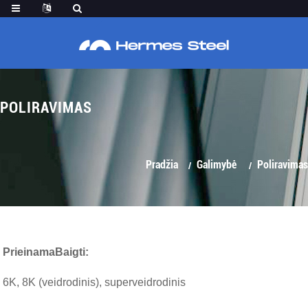
POLIRAVIMAS
Pradžia
Galimybė
Poliravimas
Prieinama
Baigti
:
6K, 8K (veidrodinis), superveidrodinis