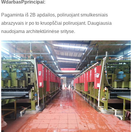
W
darbas
P
principai
:
Pagaminta iš 2B apdailos, poliruojant smulkesniais
abrazyvais ir po to kruopščiai poliruojant. Daugiausia
naudojama architektūrinėse srityse.