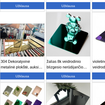
lakštas G...
veidrodinis nerūdijantis...
Užklausa
Užklausa
304 Dekoratyvinė
žalias 8k veidrodinio
violeti
metalinė plokštė, auksinis
blizgesio nerūdijančio
veidrod
veidrodinis apdail...
plieno lakštas 30...
plieno 
Užklausa
Užklausa