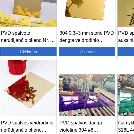
PVD spalvoto
304 0,3–3 mm storio PVD
PVD sp
nerūdijančio plieno Nr. 8
dengta veidrodinio
auksini
veidrodinė apdaila...
apdailos spalva...
nerūdij
Užklausa
Užklausa
šepetys
PVD spalvos veidrodinis
PVD spalvos danga
Gamykl
nerūdijančio plieno
violetinė 304 #8
316L 4×