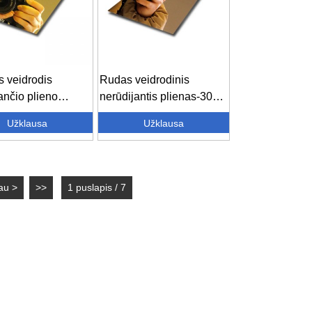
s veidrodis
Rudas veidrodinis
ančio plieno
nerūdijantis plienas-304
-veidrodis
316 nerūdijantis ...
Užklausa
Užklausa
ntis...
au >
>>
1 puslapis / 7