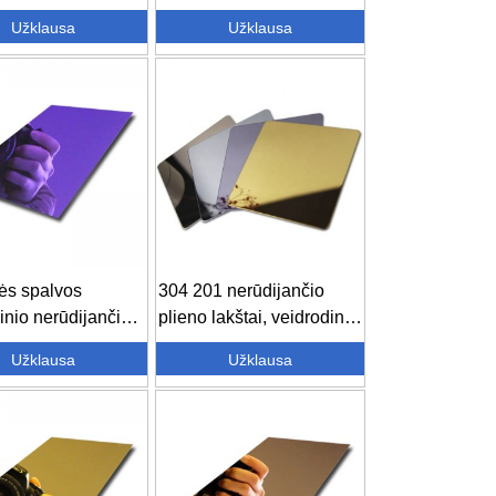
spalvos c ...
Užklausa
Užklausa
nės spalvos
304 201 nerūdijančio
inio nerūdijančio
plieno lakštai, veidrodinis
lakštas-304...
poliravimas...
Užklausa
Užklausa