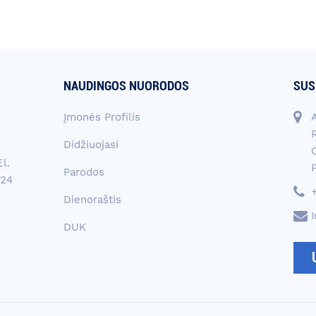
NAUDINGOS NUORODOS
SUS
Įmonės Profilis
A
Didžiuojasi
l.
P
Parodos
 24
Dienoraštis
DUK