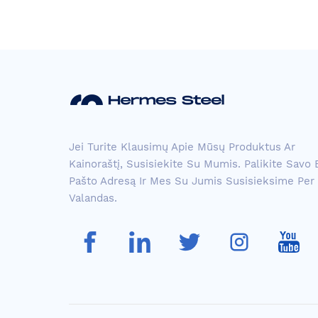
Nerūdijančio plieno tipo si
eninis...
AISI 304 nerūdijančio plie
Jei Turite Klausimų Apie Mūsų Produktus Ar
no...
Kainoraštį, Susisiekite Su Mumis. Palikite Savo E
Pašto Adresą Ir Mes Su Jumis Susisieksime Per
Valandas.
ASTM 304 šepetėlių kryž
minis plaukelių...
rožinės raudonos spalvos
plaukų linija...