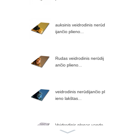
auksinis veidrodinis nerūd
ijančio plieno...
Rudas veidrodinis nerūdij
ančio plieno...
veidrodinis nerūdijančio pl
ieno lakštas...
Veidrodinis plonas vande
ns raibuliavimas...