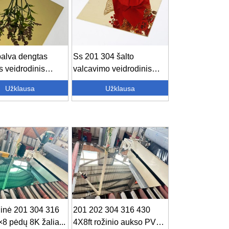
alva dengtas
Ss 201 304 šalto
s veidrodinis
valcavimo veidrodinis
ančio plieno
aukso lakštas
Užklausa
Užklausa
...
dekoravimui...
inė 201 304 316
201 202 304 316 430
8 pėdų 8K žalia...
4X8ft rožinio aukso PVD