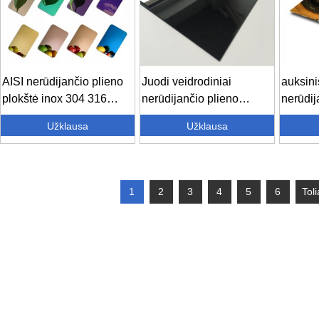
AISI nerūdijančio plieno
Juodi veidrodiniai
auksini
plokštė inox 304 316
nerūdijančio plieno
nerūdij
316l...
lakštai – 201...
lakštas
Užklausa
Užklausa
nerūdija
1
2
3
4
5
6
Toli