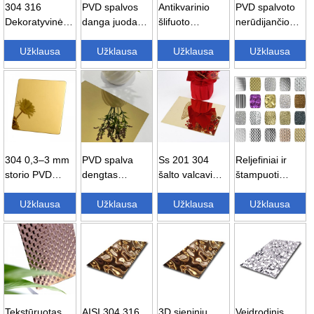
304 316
PVD spalvos
Antikvarinio
PVD spalvoto
Dekoratyvinė
danga juoda
šlifuoto
nerūdijančio
metalinė
titano plaukų
apdailos plaukų
plieno Nr. 8
plokštė su
Užklausa
linijos dėmių...
Užklausa
linijos
Užklausa
veidrodinė
Užklausa
šlifuotu apdailu
nerūdijančio
apdaila...
4...
plieno...
304 0,3–3 mm
PVD spalva
Ss 201 304
Reljefiniai ir
storio PVD
dengtas
šalto valcavimo
štampuoti
dengta
auksinis
veidrodinis
nerūdijančio
veidrodinio
Užklausa
veidrodinis
Užklausa
aukso lakštas
Užklausa
plieno lakštai...
Užklausa
apdailos
nerūdijančio
dekoravimui...
spalva...
plieno
šepetys...
Tekstūruotas
AISI 304 316
3D sieninių
Veidrodinis