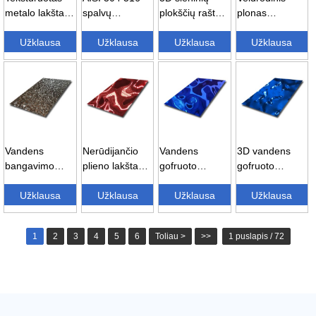
metalo lakštas
spalvų
plokščių rašto
plonas
PVD spalvos
dekoratyvinė
veidrodžiai su
vandens
mažas
Užklausa
sienų plokštė
Užklausa
reljefiniu
Užklausa
bangavimas
Užklausa
vandens
vandens...
metaliniu...
nerūdijančio
lašelis...
plieno lakštas...
Vandens
Nerūdijančio
Vandens
3D vandens
bangavimo
plieno lakštas
gofruoto
gofruoto
sienos plokštė
su vandens
nerūdijančio
nerūdijančio
su reljefiniu
Užklausa
bangavimu –
Užklausa
plieno plokštė –
Užklausa
plieno lakšto
Užklausa
nerūdijančiu
raudonas...
...
dekoras...
plie...
1
2
3
4
5
6
Toliau >
>>
1 puslapis / 72