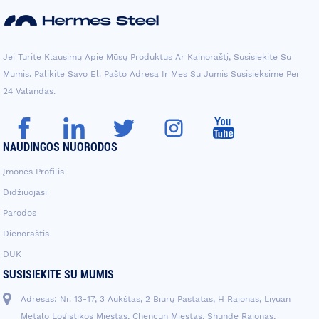
Jei Turite Klausimų Apie Mūsų Produktus Ar Kainoraštį, Susisiekite Su
Mumis. Palikite Savo El. Pašto Adresą Ir Mes Su Jumis Susisieksime Per
24 Valandas.
NAUDINGOS NUORODOS
Įmonės Profilis
Didžiuojasi
Parodos
Dienoraštis
DUK
SUSISIEKITE SU MUMIS
Adresas: Nr. 13-17, 3 Aukštas, 2 Biurų Pastatas, H Rajonas, Liyuan
Metalo Logistikos Miestas, Chencun Miestas, Shunde Rajonas,