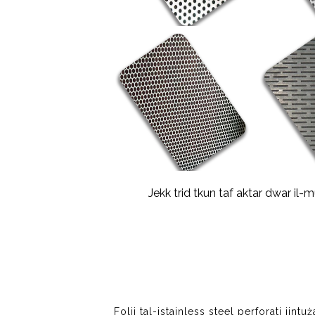
Jekk trid tkun taf aktar dwar il-m
Folji tal-istainless steel perforati jint