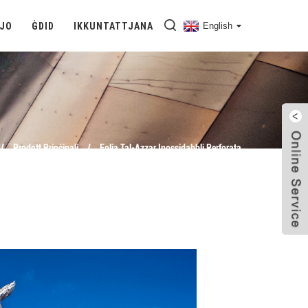
DJO
ĠDID
IKKUNTATTJANA
English
Prodott Prinċipali
Folja Tal-Azzar Inossidabbli Perforata