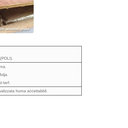
 (POLI).
lma.
folja.
t-tarf.
onalizzata huma aċċettabbli.