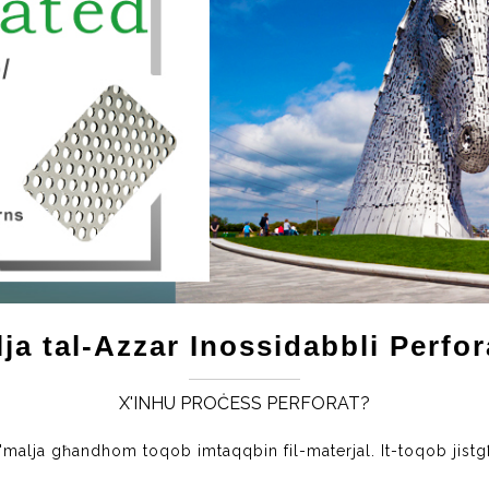
lja tal-Azzar Inossidabbli Perfor
X'INHU PROĊESS PERFORAT?
malja għandhom toqob imtaqqbin fil-materjal. It-toqob jistgħu 