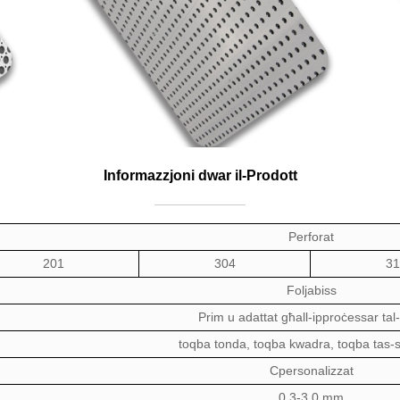
Informazzjoni dwar il-Prodott
Perforat
201
304
31
Folja
biss
Prim u adattat għall-ipproċessar tal
toqba tonda,
toqba kwadra,
toqba tas-s
C
personalizzat
0.3-3.0 mm