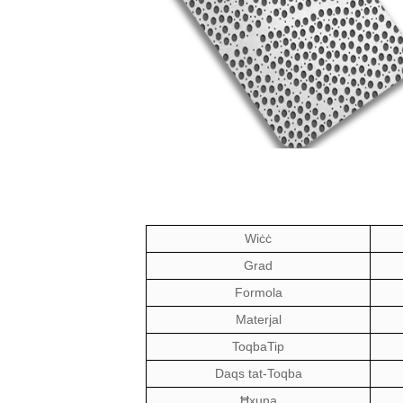
Wiċċ
Grad
Formola
Materjal
Toqba
Tip
Daqs tat-Toqba
Ħxuna