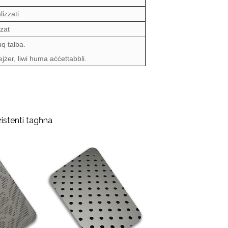
izzati
zat
uq talba.
ejżer, liwi huma aċċettabbli.
żistenti tagħna