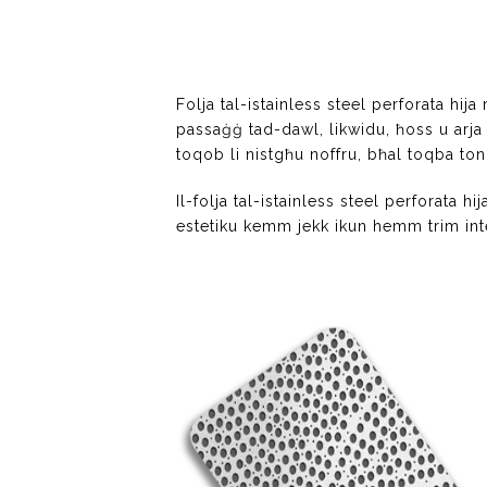
Folja tal-istainless steel perforata hija
passaġġ tad-dawl, likwidu, ħoss u arja f
toqob li nistgħu noffru, bħal toqba ton
Il-folja tal-istainless steel perforata h
estetiku kemm jekk ikun hemm trim int