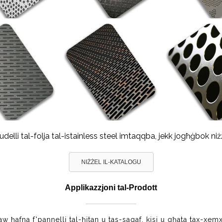
udelli tal-folja tal-istainless steel imtaqqba, jekk jogħġbok ni
NIŻŻEL IL-KATALOGU
Applikazzjoni tal-Prodott
użaw ħafna f'pannelli tal-ħitan u tas-saqaf, kisi u għata tax-xemx