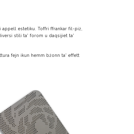
ppell estetiku. Toffri ffrankar fil-piż,
ersi stili ta' forom u daqsijiet ta'
tettura fejn ikun hemm bżonn ta' effett