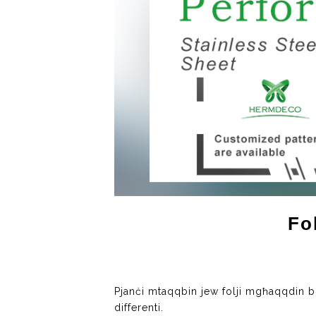
Fo
Pjanċi mtaqqbin jew folji mgħaqqdin b'
differenti.