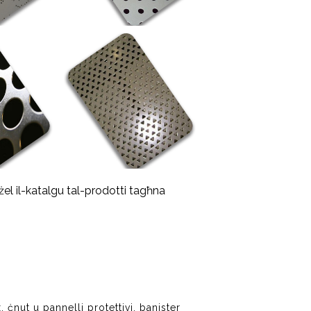
żżel il-katalgu tal-prodotti tagħna
, ċnut u pannelli protettivi, banister