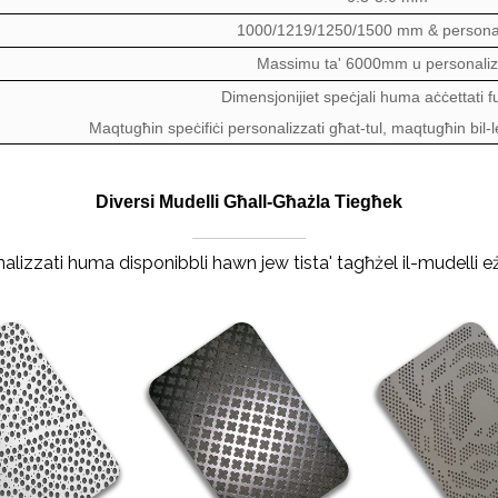
1000/1219/1250/1500 mm & personal
Massimu ta' 6000mm u personaliz
Dimensjonijiet speċjali huma aċċettati f
Maqtugħin speċifiċi personalizzati għat-tul, maqtugħin bil-l
Diversi Mudelli Għall-Għażla Tiegħek
alizzati huma disponibbli hawn jew tista' tagħżel il-mudelli e