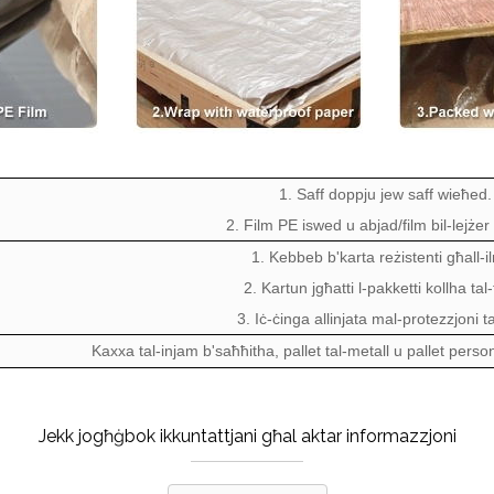
1. Saff doppju jew saff wieħed.
2. Film PE iswed u abjad/film bil-lejżer
1. Kebbeb b'karta reżistenti għall-i
2. Kartun jgħatti l-pakketti kollha tal-
3. Iċ-ċinga allinjata mal-protezzjoni ta
Kaxxa tal-injam b'saħħitha, pallet tal-metall u pallet pers
Jekk jogħġbok ikkuntattjani għal aktar informazzjoni