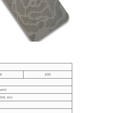
6
430
-wiċċ
lott
, eċċ