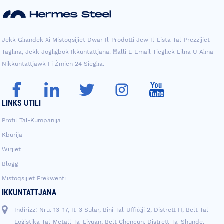
Jekk Għandek Xi Mistoqsijiet Dwar Il-Prodotti Jew Il-Lista Tal-Prezzijiet
Tagħna, Jekk Jogħġbok Ikkuntattjana. Ħalli L-Email Tiegħek Lilna U Aħna
Nikkuntattjawk Fi Żmien 24 Siegħa.
LINKS UTILI
Profil Tal-Kumpanija
Kburija
Wirjiet
Blogg
Mistoqsijiet Frekwenti
IKKUNTATTJANA
Indirizz: Nru. 13-17, It-3 Sular, Bini Tal-Uffiċċji 2, Distrett H, Belt Tal-
Loġistika Tal-Metall Ta' Liyuan, Belt Chencun, Distrett Ta' Shunde,