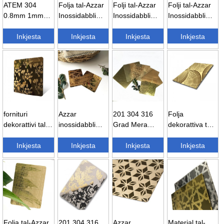
ATEM 304
Folja tal-Azzar
Folji tal-Azzar
Folji tal-Azzar
0.8mm 1mm
Inossidabbli
Inossidabbli
Inossidabbli
4x8ft stainless
Dekorattiva
316 b'Finitura
b'Finitura ta'
bil-kulur pvd
Inkjesta
Mnaqqxa bil-
Inkjesta
Mnaqqxa bil-
Inkjesta
Inċiżjoni |
Inkjesta
imnaqqax...
Mera ...
Mera...
304/304...
fornituri
Azzar
201 304 316
Folja
dekorattivi tal-
inossidabbli
Grad Mera
dekorattiva tal-
folji tal-
201 304 316
PVD Kulur
istainless steel
istainless steel
Inkjesta
inċiżjoni tal-
Inkjesta
Stainless ...
Inkjesta
imnaqqxa bil-
Inkjesta
inċiżjoni...
mera tad-
kulur ...
deheb...
Folja tal-Azzar
201 304 316
Azzar
Materjal tal-