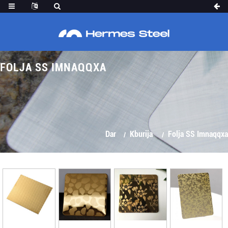
FOLJA SS IMNAQQXA
Dar
Kburija
Folja SS Imnaqqxa