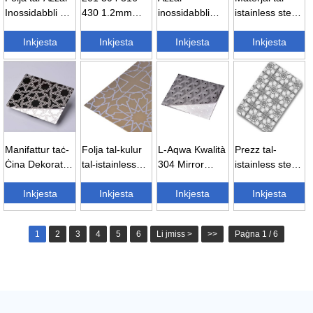
Inossidabbli bil-
430 1.2mm
inossidabbli
istainless steel
Kulur PVD
1.5mm mera
mera tal-
ta' kwalità
Imnaqqxa -
Inkjesta
inċiżjoni
Inkjesta
inċiżjoni 201
Inkjesta
għolja, azzar
Inkjesta
Dekorazzjoni...
dekorattiva...
304 ta' kwalità
inossidabbli...
għolja...
Manifattur taċ-
Folja tal-kulur
L-Aqwa Kwalità
Prezz tal-
Ċina Dekorattiv
tal-istainless
304 Mirror
istainless steel
201 304
steel lesta
Etching Finish
304 fl-Eġittu
Inċiżjoni P...
Inkjesta
għall-inċiżjoni
Inkjesta
Customiz...
Inkjesta
f'inċiżjoni
Inkjesta
20...
inċiża...
1
2
3
4
5
6
Li jmiss >
>>
Paġna 1 / 6