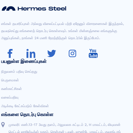
எங்கள் தயாரிப்புகள் அல்லது விலைப்பட்டியல் பற்றி ஏதேனும் விசாரணைகள் இருந்தால்,
தயவுசெய்து எங்களைத் தொடர்பு கொள்ளவும். உங்கள் மின்னஞ்சலை எங்களுக்கு
அனுப்புங்கள், நாங்கள் 24 மணி நேரத்திற்குள் தொடர்பில் இருப்போம்.
பயனுள்ள இணைப்புகள்
நிறுவனம் பதிவு செய்தது
பெருமைகள்
கண்காட்சிகள்
வலைப்பதிவு
அடிக்கடி கேட்கப்படும் கேள்விகள்
எங்களை தொடர்பு கொள்ள
முகவரி: எண்.13-17 3வது தளம், அலுவலக கட்டிடம் 2, H மாவட்டம், லியுவான்
மெட்டல் லாஜிஸ்டிக்ஸ் நகரம், சென்குன் டவுன், ஷுண்டே மாவட்டம், குவாங்டாங்