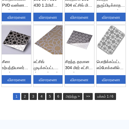
PVD வண்ண
430 1.2மிமீ
304 எட்சிங் மிரர்
துருப்பிடிக்காத
துருப்பிடிக்காத
1.5மிமீ
துருப்பிடிக்காத
எஃகு பொருள்
எஃகு தாள்-
விசாரணை
கண்ணாடி
விசாரணை
எஃகு...
விசாரணை
துருப்பிடிக்காத
விசாரணை
அலங்காரம்...
எட்சிங் டெகோ...
ஸ்டீ...
சீனா
எட்சிங்
சிறந்த தரமான
பொறிக்கப்பட்ட
உற்பத்தியாளர்
முடிக்கப்பட்ட
304 மிரர் எட்சிங்
எம்போக்களில்
அலங்கார 201
ஸ்டெயின்லெஸ்
பினிஷ்
304
304 எட்சிங் பி...
விசாரணை
ஸ்டீல் வண்ணத்
விசாரணை
தனிப்பயனாக்கம்...
விசாரணை
துருப்பிடிக்காத
விசாரணை
தாள் 20...
எஃகு விலை
எகிப்து...
1
2
3
4
5
6
அடுத்து >
>>
பக்கம் 1 / 6