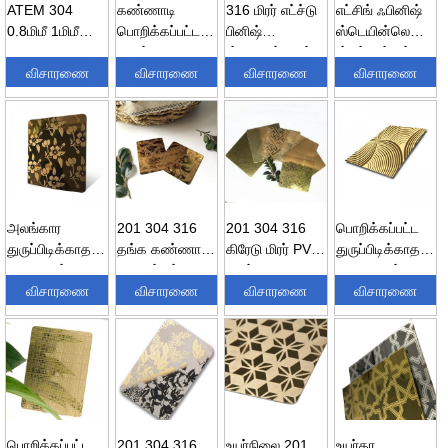
ATEM 304
கண்ணாடி
316 மிரர் எட்ச்டு
எட்சிங் ஃபினிஷ்
0.8மிமீ 1மிமீ
பொறிக்கப்பட்ட
பினிஷ்
ஸ்டெயின்லெஸ்
4x8அடி
அலங்கார
ஸ்டெயின்லெஸ்
ஸ்டீல் ஷீட்கள் |
பொறிக்கப்பட்ட
விசாரணை
துருப்பிடிக்காத
விசாரணை
ஸ்டீல் தாள்கள்...
விசாரணை
304/304...
விசாரணை
பிரைவேட் லிஃப்ட்
எஃகு தாள் ...
வண்ண நிலை...
அலங்கார
201 304 316
201 304 316
பொறிக்கப்பட்ட
துருப்பிடிக்காத
தங்க கண்ணாடி
கிரேடு மிரர் PVD
துருப்பிடிக்காத
எஃகு தாள்
பொறித்தல்
வண்ண
எஃகு அலங்கார
சப்ளையர்கள்
விசாரணை
துருப்பிடிக்காத
விசாரணை
துருப்பிடிக்காத
விசாரணை
தாள்-
விசாரணை
எட்ச்...
எஃகு...
...
வண்ணங்கள்...
பொறிக்கப்பட்ட
201 304 316
உயர்நிலை 201
உயர்தர