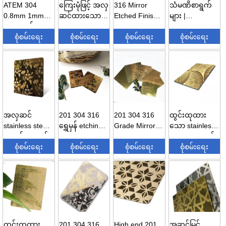
ATEM 304
ကြေးမုံဖြင့် အလှ
316 Mirror
သံမဏိစာရွက်
0.8mm 1mm
ဆင်ထားသော
Etched Finish
များ |
4x8ft ထွင်းထား
Stainless Steel
Stainless Steel
၃၀၄/၃၀၄...
သော pvd
စုံစမ်းရေး
Sheet...
စုံစမ်းရေး
Sheets...
စုံစမ်းရေး
စုံစမ်းရေး
အရောင် stai...
အလှဆင်
201 304 316
201 304 316
ထွင်းထုထား
stainless steel
ရွှေမှန် etching
Grade Mirror
သော stainless
စာရွက်ပေးသွင်း
stainless
PVD Colored
steel အလှဆင်
သူများ etch...
စုံစမ်းရေး
steel...
စုံစမ်းရေး
Stainless...
စုံစမ်းရေး
စာရွက်-အရောင်
စုံစမ်းရေး
s...
ထွင်းထုထား
201 304 316
High end 201
အဆင့်မြင့်