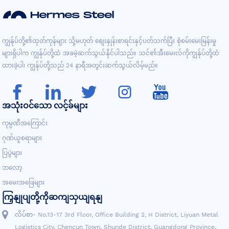
ကျွန်ုပ်တို့၏ထုတ်ကုန်များ သို့မဟုတ် စျေးနှုန်းစာရင်းနှင့်ပတ်သက်ပြီး စုံစမ်းမေးမြန်းမှု
များရှိပါက ကျွန်ုပ်တို့ထံ အခမဲ့ဆက်သွယ်နိုင်ပါသည်။ သင်၏အီးမေးလ်ကိုကျွန်ုပ်တို့ထံ
ထားခဲ့ပါ၊ ကျွန်ုပ်တို့သည် 24 နာရီအတွင်းဆက်သွယ်လိမ့်မည်။
အသုံးဝင်သော လင့်ခ်များ
ကုမ္ပဏီအကြောင်း
ဂုဏ်ယူစရာများ
ပြပွဲများ
ဘလော့
အမေးအဖြေများ
ကြှနျုပျတို့ကိုဆကျသှယျရနျ
လိပ်စာ- No.13-17 3rd Floor, Office Building 2, H District, Liyuan Metal
Logistics City, Chencun Town, Shunde District, Guangdong Province,