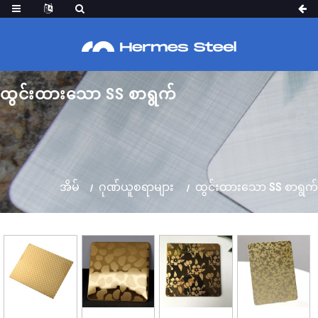
ထွင်းထားသော SS စာရွက်
အိမ်
ဂုဏ်ယူစရာများ
ထွင်းထားသော SS စာရွက်