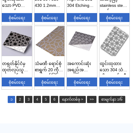
သော PVD
430 1.2mm
304 Etching
stainless steel
အရောင်
1.5mm mirror
Mirror stainless
ပစ္စည်း stainless
Stainless Steel
စုံစမ်းရေး
etching deco...
စုံစမ်းရေး
steel...
စုံစမ်းရေး
ste...
စုံစမ်းရေး
Sheet-
Decorati...
တရုတ်နိုင်ငံမှ
သံမဏိ ရောင်စုံ
အကောင်းဆုံး
ထွင်းထုထား
ထုတ်လုပ်သူ
စာရွက် 20 ကို
အရည်အသွေး
သော 304 သံမ
အလှဆင် 201
အလှဆင်ခြင်း...
304 Mirror
ဏိစျေးနှုန်း အီ
304 Etching P...
စုံစမ်းရေး
စုံစမ်းရေး
Etching Finish
စုံစမ်းရေး
ဂျစ်
စုံစမ်းရေး
Customiz...
၁
2
3
4
5
6
နောက်တစ်ခု >
>>
စာမျက်နှာ ၁/၆