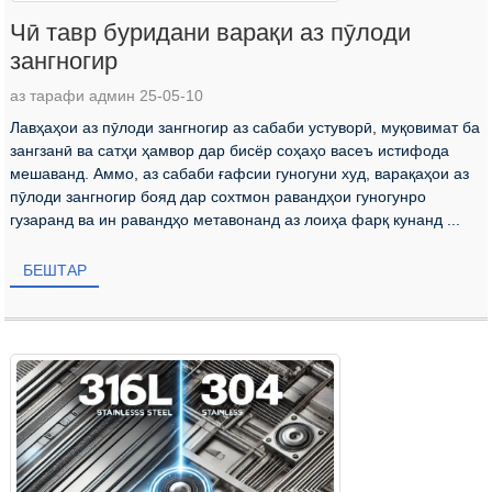
Чӣ тавр буридани варақи аз пӯлоди
зангногир
аз тарафи админ 25-05-10
Лавҳаҳои аз пӯлоди зангногир аз сабаби устуворӣ, муқовимат ба
зангзанӣ ва сатҳи ҳамвор дар бисёр соҳаҳо васеъ истифода
мешаванд. Аммо, аз сабаби ғафсии гуногуни худ, варақаҳои аз
пӯлоди зангногир бояд дар сохтмон равандҳои гуногунро
гузаранд ва ин равандҳо метавонанд аз лоиҳа фарқ кунанд ...
БЕШТАР