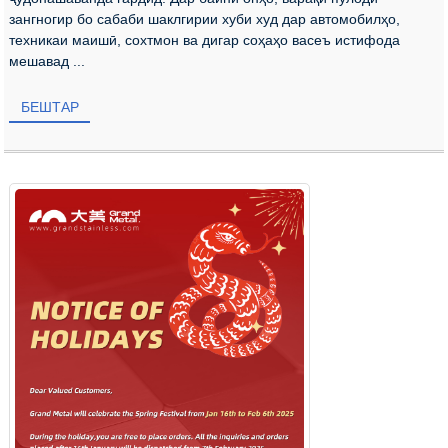
зангногир бо сабаби шаклгирии хуби худ дар автомобилҳо,
техникаи маишӣ, сохтмон ва дигар соҳаҳо васеъ истифода
мешавад ...
БЕШТАР