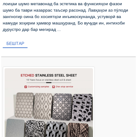
лоиҳаи шумо метавонад ба эстетика ва функсияҳои фазои
шумо ба таври назаррас таъсир расонад. Лавҳаҳои аз пӯлоди
зангногир оина бо хосиятҳои инъикоскунанда, устуворӣ ва
намуди зоҳирии ҳамвор машҳуранд. Бо вуҷуди ин, интихоби
дурустро дар бар мегирад ...
БЕШТАР