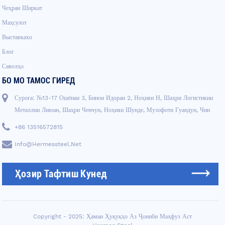
Чеҳраи Ширкат
Маҳсулот
Выставкахо
Блог
Саволҳо
БО МО ТАМОС ГИРЕД
Суроға: №13-17 Ошёнаи 3, Бинои Идораи 2, Ноҳияи Н, Шаҳри Логистикии
Металлии Лиюан, Шаҳри Ченчун, Ноҳияи Шунде, Музофоти Гуандун, Чин
+86 13516572815
Info@hermessteel.net
Ҳозир Тафтиш Кунед
Copyright - 2025: Ҳамаи Ҳуқуқҳо Аз Ҷониби Маҳфуз Аст