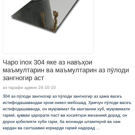
Чаро inox 304 яке аз навъҳои
маъмултарин ва маъмултарин аз пӯлоди
зангногир аст
аз тарафи админ 24-10-10
304 аз пӯлоди зангногир аз пӯлоди зангногир аз ҳама васеъ
истифодашавандаи хром-никел мебошад. Ҳамчун пӯлоди васеъ
истифодашаванда, он муқовимат ба зангзании хуб, муқовимати
гармӣ, қувваи ҳарорати паст ва хосиятҳои механикӣ дорад; он
дорои қобилияти хуби гарм, ба монанди штампкунӣ ва хам
кардан ва сахтшавии коркарди гармӣ надорад ...