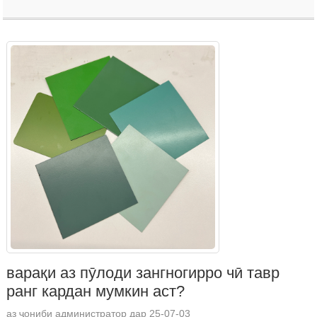
варақи аз пӯлоди зангногирро чӣ тавр
ранг кардан мумкин аст?
аз ҷониби администратор дар 25-07-03