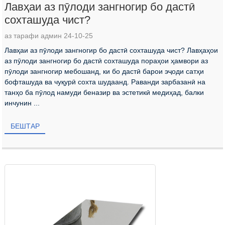
Лавҳаи аз пӯлоди зангногир бо дастӣ
сохташуда чист?
аз тарафи админ 24-10-25
Лавҳаи аз пӯлоди зангногир бо дастӣ сохташуда чист? Лавҳаҳои
аз пӯлоди зангногир бо дастӣ сохташуда пораҳои ҳамвори аз
пӯлоди зангногир мебошанд, ки бо дастӣ барои эҷоди сатҳи
бофташуда ва чуқурӣ сохта шудаанд. Раванди зарбазанӣ на
танҳо ба пӯлод намуди беназир ва эстетикӣ медиҳад, балки
инчунин ...
БЕШТАР