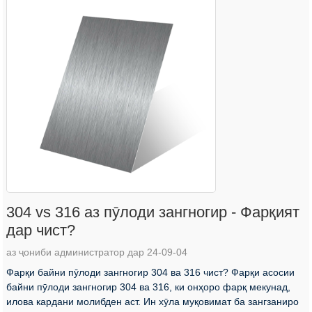
304 vs 316 аз пӯлоди зангногир - Фарқият
дар чист?
аз ҷониби администратор дар 24-09-04
Фарқи байни пӯлоди зангногир 304 ва 316 чист? Фарқи асосии
байни пӯлоди зангногир 304 ва 316, ки онҳоро фарқ мекунад,
илова кардани молибден аст. Ин хӯла муқовимат ба зангзаниро