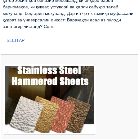
қатор хосиятҳои беназир мебошанд, ки онҳоро барои
барномаҳое, ки қувват, устуворӣ ва ҳалли сабукро талаб
мекунанд, беҳтарин мекунанд. Дар ин ҷо як таҳқиқи муфассали
қудрат ва универсалии онҳост: Варақаҳои асал аз пӯлоди
зангногир чистанд? Сент...
БЕШТАР