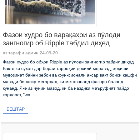
Фазои худро бо варақаҳои аз пӯлоди
зангногир об Ripple табдил диҳед
аз тарафи админ 24-09-20
Фазои худро бо обҳои Ripple аз пӯлоди зангногир табдил диҳед
Вақте ки сухан дар бораи тарроҳии дохилӣ меравад, хоҳиши
мувозинат байни зебоӣ ва функсионалӣ аксар вақт боиси кашфи
маводи беназир мегардад, ки метавонанд фазоро баланд
кунанд. Яке аз чунин мавод, ки ба наздикӣ маъруфият пайдо
кардааст, "wa...
БЕШТАР