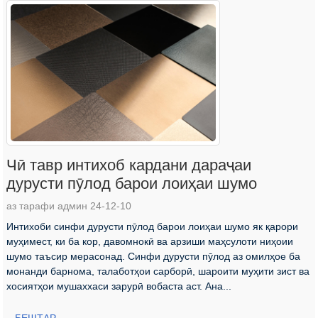
Чӣ тавр интихоб кардани дараҷаи
дурусти пӯлод барои лоиҳаи шумо
аз тарафи админ 24-12-10
Интихоби синфи дурусти пӯлод барои лоиҳаи шумо як қарори
муҳимест, ки ба кор, давомнокӣ ва арзиши маҳсулоти ниҳоии
шумо таъсир мерасонад. Синфи дурусти пӯлод аз омилҳое ба
монанди барнома, талаботҳои сарборӣ, шароити муҳити зист ва
хосиятҳои мушаххаси зарурӣ вобаста аст. Ана...