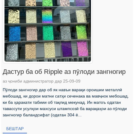
Дастур ба об Ripple аз пӯлоди зангногир
аз ҷониби администратор дар 25-09-09
Пӯлоди зангногир дар об як навъи варақи ороишии металлӣ
мебошад, ки дорои матни сатҳи сеченака ва мавҷнок мебошад,
ки ба ҳаракати табиии об тақлид мекунад. Ин матоъ одатан
тавассути усулҳои махсуси штампсозӣ ба варақаҳои аз пӯлоди
зангногир баландсифат (одатан 304 ё...
БЕШТАР