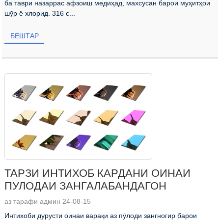
ба таври назаррас афзоиш медиҳад, махсусан барои муҳитҳои
шӯр ё хлорид. 316 с...
БЕШТАР
ТАРЗИ ИНТИХОБ КАРДАНИ ОИНАИ
ПУЛОДАИ ЗАНГАЛАБАНДАГОН
аз тарафи админ 24-08-15
Интихоби дурусти оинаи варақи аз пӯлоди зангногир барои