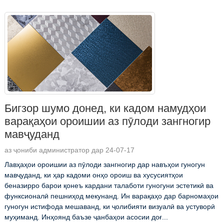
Бигзор шумо донед, ки кадом намудҳои
варақаҳои ороишии аз пӯлоди зангногир
мавҷуданд
аз ҷониби администратор дар 24-07-17
Лавҳаҳои ороишии аз пӯлоди зангногир дар навъҳои гуногун
мавҷуданд, ки ҳар кадоми онҳо ороиш ва хусусиятҳои
беназирро барои қонеъ кардани талаботи гуногуни эстетикӣ ва
функсионалӣ пешниҳод мекунанд. Ин варақаҳо дар барномаҳои
гуногун истифода мешаванд, ки ҷолибияти визуалӣ ва устуворӣ
муҳиманд. Инҳоянд баъзе ҷанбаҳои асосии доғ...