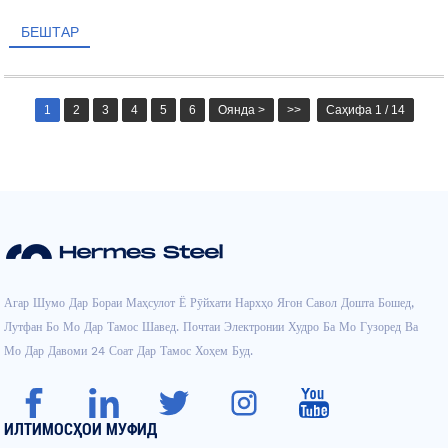
БЕШТАР
1
2
3
4
5
6
Оянда >
>>
Саҳифа 1 / 14
Агар Шумо Дар Бораи Маҳсулот Ё Рӯйхати Нархҳо Ягон Савол Дошта Бошед,
Лутфан Бо Мо Дар Тамос Шавед. Почтаи Электронии Худро Ба Мо Гузоред Ва
Мо Дар Давоми 24 Соат Дар Тамос Хоҳем Буд.
ИЛТИМОСҲОИ МУФИД