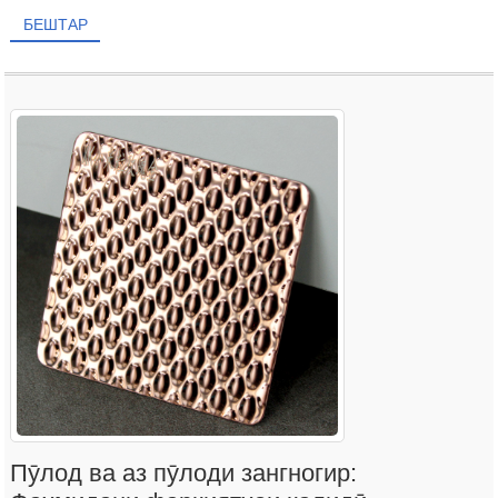
БЕШТАР
Пӯлод ва аз пӯлоди зангногир: