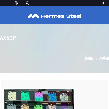
АХБОР
Хона
Ахбор