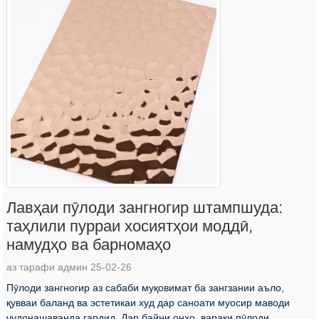
Лавҳаи пӯлоди зангногир штампшуда:
таҳлили пурраи хосиятҳои моддӣ,
намудҳо ва барномаҳо
аз тарафи админ 25-02-26
Пӯлоди зангногир аз сабаби муқовимат ба зангзании аъло,
қувваи баланд ва эстетикаи худ дар саноати муосир маводи
ҷудонашаванда гардид. Дар байни онҳо, варақи пӯлоди