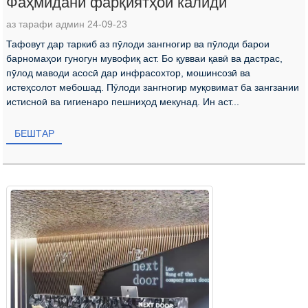
Фаҳмидани фарқиятҳои калидӣ
аз тарафи админ 24-09-23
Тафовут дар таркиб аз пӯлоди зангногир ва пӯлоди барои
барномаҳои гуногун мувофиқ аст. Бо қувваи қавӣ ва дастрас,
пӯлод маводи асосӣ дар инфрасохтор, мошинсозӣ ва
истеҳсолот мебошад. Пӯлоди зангногир муқовимат ба зангзании
истисноӣ ва гигиенаро пешниҳод мекунад. Ин аст...
БЕШТАР