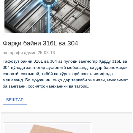
Фарқи байни 316L ва 304
аз тарафи админ 25-03-13
Тафовут байни 316L ва 304 аз пӯлоди зангногир Ҳарду 316L ва
304 пӯлоди зангногир аустенитӣ мебошанд, ки дар барномаҳои
саноатӣ, сохтмонӣ, тиббӣ ва хӯрокворӣ васеъ истифода
мешаванд. Бо вуҷуди ин, онҳо дар таркиби химиявӣ, муқовимат
ба зангзанӣ, хосиятҳои механикӣ ва татбиқ...
БЕШТАР