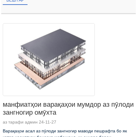
БЕШТАР
манфиатҳои варақаҳои мумдор аз пӯлоди
зангногир омӯхта
аз тарафи админ 24-11-27
Варақаҳои асал аз пӯлоди зангногир маводи пешрафта бо як