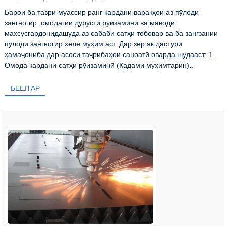
Барои ба таври муассир ранг кардани варақҳои аз пӯлоди
зангногир, омодагии дурусти рӯизаминӣ ва маводи
махсусгардонидашуда аз сабаби сатҳи тобовар ва ба зангзании
пӯлоди зангногир хеле муҳим аст. Дар зер як дастури
ҳамаҷониба дар асоси таҷрибаҳои саноатӣ оварда шудааст: 1.
Омода кардани сатҳи рӯизаминӣ (Қадами муҳимтарин)
Дегресси...
БЕШТАР