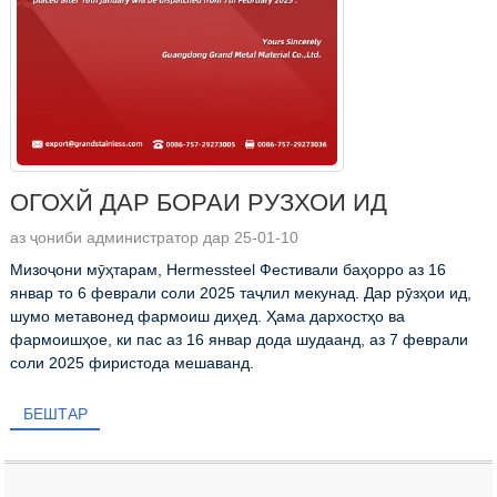
ОГОХЙ ДАР БОРАИ РУЗХОИ ИД
аз ҷониби администратор дар 25-01-10
Мизоҷони мӯҳтарам, Hermessteel Фестивали баҳорро аз 16
январ то 6 феврали соли 2025 таҷлил мекунад. Дар рӯзҳои ид,
шумо метавонед фармоиш диҳед. Ҳама дархостҳо ва
фармоишҳое, ки пас аз 16 январ дода шудаанд, аз 7 феврали
соли 2025 фиристода мешаванд.
БЕШТАР