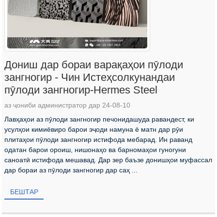
Дониш дар бораи варақаҳои пӯлоди
зангногир - Чин Истеҳсолкунандаи
пӯлоди зангногир-Hermes Steel
аз ҷониби администратор дар 24-08-10
Лавҳаҳои аз пӯлоди зангногир печонидашуда равандест, ки
усулҳои кимиёвиро барои эҷоди намуна ё матн дар рӯи
плитаҳои пӯлоди зангногир истифода мебарад. Ин раванд
одатан барои ороиш, нишонаҳо ва барномаҳои гуногуни
саноатӣ истифода мешавад. Дар зер баъзе донишҳои муфассал
дар бораи аз пӯлоди зангногир дар саҳ ...
БЕШТАР