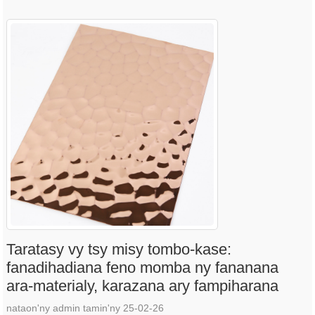
Taratasy vy tsy misy tombo-kase:
fanadihadiana feno momba ny fananana
ara-materialy, karazana ary fampiharana
nataon'ny admin tamin'ny 25-02-26