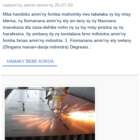
nataon'ny admin tamin'ny 25-07-03
Mba handoko amin'ny fomba mahomby ireo takelaka vy tsy misy
kilema, ny fiomanana amin'ny ety an-tany sy ny fitaovana
manokana dia zava-dehibe noho ny vy tsy misy poizina sy ny
harafesina. Ity ambany ity ny torolalana feno mifototra amin'ny
fomba fanao amin'ny indostria: 1. Fiomanana amin'ny ety ivelany
(Dingana manan-danja indrindra) Degreasi...
HAMAKY BEBE KOKOA