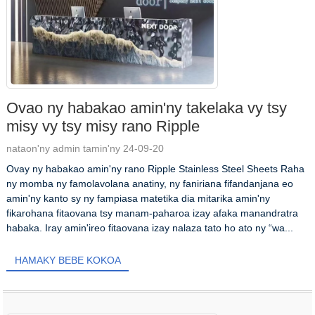
Ovao ny habakao amin'ny takelaka vy tsy
misy vy tsy misy rano Ripple
nataon'ny admin tamin'ny 24-09-20
Ovay ny habakao amin'ny rano Ripple Stainless Steel Sheets Raha
ny momba ny famolavolana anatiny, ny faniriana fifandanjana eo
amin'ny kanto sy ny fampiasa matetika dia mitarika amin'ny
fikarohana fitaovana tsy manam-paharoa izay afaka manandratra
habaka. Iray amin'ireo fitaovana izay nalaza tato ho ato ny “wa...
HAMAKY BEBE KOKOA