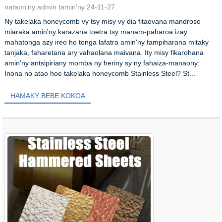
nataon'ny admin tamin'ny 24-11-27
Ny takelaka honeycomb vy tsy misy vy dia fitaovana mandroso
miaraka amin'ny karazana toetra tsy manam-paharoa izay
mahatonga azy ireo ho tonga lafatra amin'ny fampiharana mitaky
tanjaka, faharetana ary vahaolana maivana. Ity misy fikarohana
amin'ny antsipiriany momba ny heriny sy ny fahaiza-manaony:
Inona no atao hoe takelaka honeycomb Stainless Steel? St...
HAMAKY BEBE KOKOA