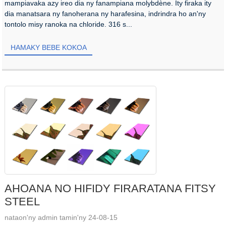
mampiavaka azy ireo dia ny fanampiana molybdène. Ity firaka ity
dia manatsara ny fanoherana ny harafesina, indrindra ho an'ny
tontolo misy ranoka na chloride. 316 s...
HAMAKY BEBE KOKOA
AHOANA NO HIFIDY FIRARATANA FITSY
STEEL
nataon'ny admin tamin'ny 24-08-15