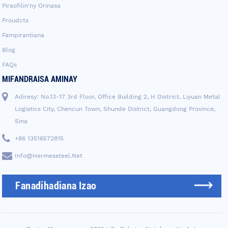
Piraofilin'ny Orinasa
Proudcts
Fampirantiana
Blog
FAQs
MIFANDRAISA AMINAY
Adiresy: No.13-17 3rd Floor, Office Building 2, H District, Liyuan Metal
Logistics City, Chencun Town, Shunde District, Guangdong Province,
Sina
+86 13516572815
Info@hermessteel.net
Fanadihadiana Izao