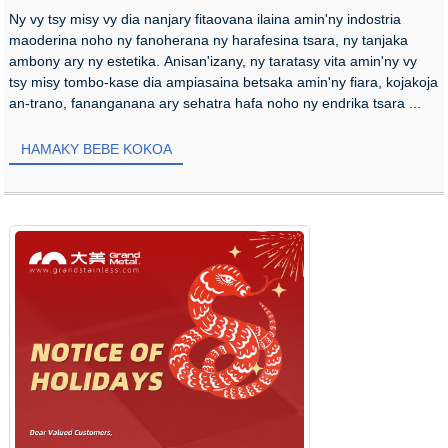
Ny vy tsy misy vy dia nanjary fitaovana ilaina amin'ny indostria
maoderina noho ny fanoherana ny harafesina tsara, ny tanjaka
ambony ary ny estetika. Anisan'izany, ny taratasy vita amin'ny vy
tsy misy tombo-kase dia ampiasaina betsaka amin'ny fiara, kojakoja
an-trano, fananganana ary sehatra hafa noho ny endrika tsara ...
HAMAKY BEBE KOKOA