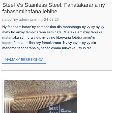
Steel Vs Stainless Steel: Fahatakarana ny
fahasamihafana lehibe
nataon'ny admin tamin'ny 24-09-23
Ny fahasamihafan'ny composition dia mahatonga ny vy sy ny vy
mety ho an'ny fampiharana samihafa. Miaraka amin'ny tanjaka
matanjaka sy mora vidy, ny vy no fitaovana fototra amin'ny
fotodrafitrasa, milina ary famokarana. Ny vy tsy misy vy dia
manome fanoherana sy fahadiovana miavaka. Izy io dia...
HAMAKY BEBE KOKOA