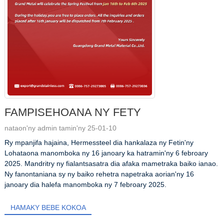
FAMPISEHOANA NY FETY
nataon'ny admin tamin'ny 25-01-10
Ry mpanjifa hajaina, Hermessteel dia hankalaza ny Fetin'ny
Lohataona manomboka ny 16 janoary ka hatramin'ny 6 febroary
2025. Mandritry ny fialantsasatra dia afaka mametraka baiko ianao.
Ny fanontaniana sy ny baiko rehetra napetraka aorian'ny 16
janoary dia halefa manomboka ny 7 febroary 2025.
HAMAKY BEBE KOKOA