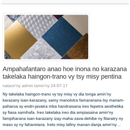
Ampahafantaro anao hoe inona no karazana
takelaka haingon-trano vy tsy misy pentina
nataon'ny admin tamin'ny 24-07-17
Ny takelaka haingon-trano vy tsy misy vy dia tonga amin'ny
karazany isan-karazany, samy manolotra famaranana tsy manam-
paharoa sy endri-javatra mba handraisana ireo fepetra aesthetika
sy fiasa samihafa. Ireo takelaka ireo dia ampiasaina amin'ny
fampiharana isan-karazany izay maha-zava-dehibe ny fitaratry ny
maso sy ny faharetana. Ireto misy lafiny manan-danja amin'ny