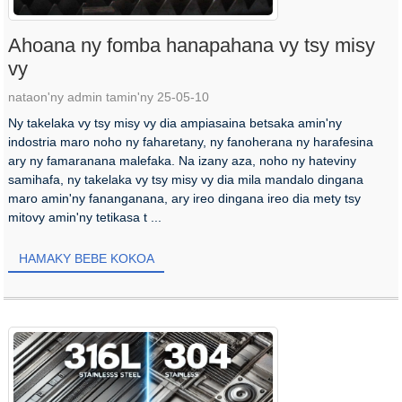
Ahoana ny fomba hanapahana vy tsy misy
vy
nataon'ny admin tamin'ny 25-05-10
Ny takelaka vy tsy misy vy dia ampiasaina betsaka amin'ny
indostria maro noho ny faharetany, ny fanoherana ny harafesina
ary ny famaranana malefaka. Na izany aza, noho ny hateviny
samihafa, ny takelaka vy tsy misy vy dia mila mandalo dingana
maro amin'ny fananganana, ary ireo dingana ireo dia mety tsy
mitovy amin'ny tetikasa t ...
HAMAKY BEBE KOKOA