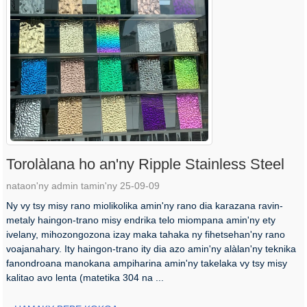
Torolàlana ho an'ny Ripple Stainless Steel
nataon'ny admin tamin'ny 25-09-09
Ny vy tsy misy rano miolikolika amin'ny rano dia karazana ravin-
metaly haingon-trano misy endrika telo miompana amin'ny ety
ivelany, mihozongozona izay maka tahaka ny fihetsehan'ny rano
voajanahary. Ity haingon-trano ity dia azo amin'ny alàlan'ny teknika
fanondroana manokana ampiharina amin'ny takelaka vy tsy misy
kalitao avo lenta (matetika 304 na ...