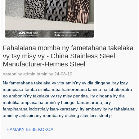
Fahalalana momba ny fametahana takelaka
vy tsy misy vy - China Stainless Steel
Manufacturer-Hermes Steel
nataon'ny admin tamin'ny 24-08-10
Ny fametahana takelaka vy vita amin'ny vy dia dingana iray izay
mampiasa fomba simika mba hamoronana lamina na lahatsoratra
eo ambonin'ny takelaka vy tsy misy pentina. Ity dingana ity dia
matetika ampiasaina amin'ny haingo, famantarana, ary
fampiharana indostrialy isan-karazany. Ity ambany ity ny fahalalana
amin'ny antsipiriany momba ny etching stainless steel p ...
HAMAKY BEBE KOKOA