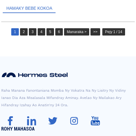
tasy...
HAMAKY BEBE KOKOA
1
2
3
4
5
6
Manaraka >
>>
Pejy 1 / 14
Raha Manana Fanontaniana Momba Ny Vokatra Na Ny Lisitry Ny Vidiny
Ianao Dia Aza Misalasala Mifandray Aminay. Avelao Ny Mailakao Ary
Hifandray Izahay Ao Anatin'ny 24 Ora.
ROHY MAHASOA