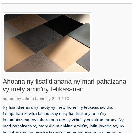
Ahoana ny fisafidianana ny mari-pahaizana
vy mety amin'ny tetikasanao
nataon'ny admin tamin'ny 24-12-10
Ny fisafidianana ny naoty vy mety ho an'ny tetikasanao dia
fanapahan-kevitra lehibe izay misy fiantraikany amin'ny
fahombiazana, ny faharetana ary ny vidin'ny vokatrao farany. Ny
mari-pahaizana vy mety dia miankina amin'ny lafin-javatra toy ny
fampiharana, ny fepetra takian'ny enta-mavesatra, ny toetry ny