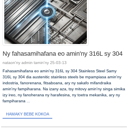
Ny fahasamihafana eo amin'ny 316L sy 304
nataon'ny admin tamin'ny 25-03-13
Fahasamihafana eo amin'ny 316L sy 304 Stainless Steel Samy
316L sy 304 dia austenitic stainless steels be mpampiasa amin'ny
indostria, fanorenana, fitsaboana, ary ny sakafo mifandraika
amin'ny fampiharana. Na izany aza, tsy mitovy amin'ny singa simika
izy ireo, ny fanoherana ny harafesina, ny toetra mekanika, ary ny
fampiharana ...
HAMAKY BEBE KOKOA