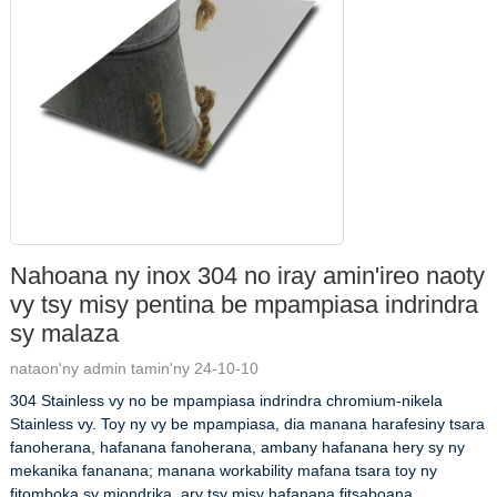
Nahoana ny inox 304 no iray amin'ireo naoty
vy tsy misy pentina be mpampiasa indrindra
sy malaza
nataon'ny admin tamin'ny 24-10-10
304 Stainless vy no be mpampiasa indrindra chromium-nikela
Stainless vy. Toy ny vy be mpampiasa, dia manana harafesiny tsara
fanoherana, hafanana fanoherana, ambany hafanana hery sy ny
mekanika fananana; manana workability mafana tsara toy ny
fitomboka sy miondrika, ary tsy misy hafanana fitsaboana