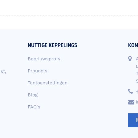
NUTTIGE KEPPELINGS
KON
Bedriuwsprofyl
D
Proudcts
st,
Tentoanstellingen
Blog
FAQ's