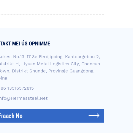
TAKT MEI ÚS OPNIMME
Adres: No.13-17 3e Ferdjipping, Kantoargebou 2,
istrikt H, Liyuan Metal Logistics City, Chencun
Town, Distrikt Shunde, Provinsje Guangdong,
Sina
+86 13516572815
Info@hermessteel.net
Fraach No