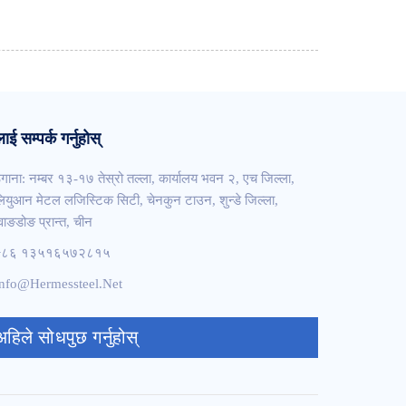
ाई सम्पर्क गर्नुहोस्
ेगाना: नम्बर १३-१७ तेस्रो तल्ला, कार्यालय भवन २, एच जिल्ला,
ियुआन मेटल लजिस्टिक सिटी, चेनकुन टाउन, शुन्डे जिल्ला,
्वाङडोङ प्रान्त, चीन
+८६ १३५१६५७२८१५
nfo@hermessteel.net
अहिले सोधपुछ गर्नुहोस्