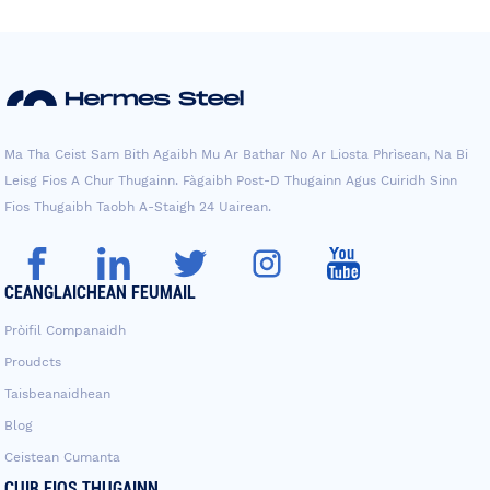
Ma Tha Ceist Sam Bith Agaibh Mu Ar Bathar No Ar Liosta Phrìsean, Na Bi
Leisg Fios A Chur Thugainn. Fàgaibh Post-D Thugainn Agus Cuiridh Sinn
Fios Thugaibh Taobh A-Staigh 24 Uairean.
CEANGLAICHEAN FEUMAIL
Pròifil Companaidh
Proudcts
Taisbeanaidhean
Blog
Ceistean Cumanta
CUIR FIOS THUGAINN