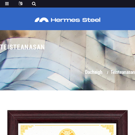
TEISTEANASAN
Dachaigh
Teisteanasan