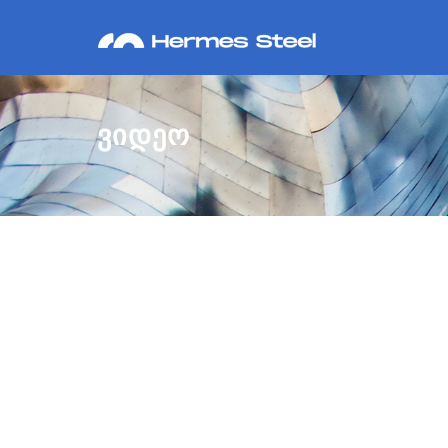
ᲕᲘᲓᲔᲝ