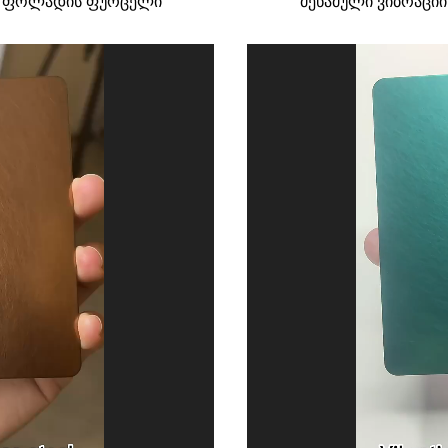
ავი ფოლადის ფურცელი
მეწამული ვიბრაცი