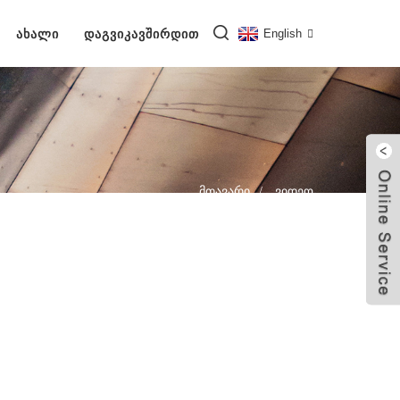
ᲐᲮᲐᲚᲘ
ᲓᲐᲒᲕᲘᲙᲐᲕᲨᲘᲠᲓᲘᲗ
English
Მთავარი
Ვიდეო