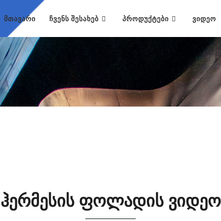
ᲛᲗᲐᲕᲐᲠᲘ
ᲩᲕᲔᲜᲡ ᲨᲔᲡᲐᲮᲔᲑ
ᲞᲠᲝᲓᲣᲥᲢᲔᲑᲘ
ᲕᲘᲓᲔᲝ
ჰერმესის ფოლადის ვიდეო