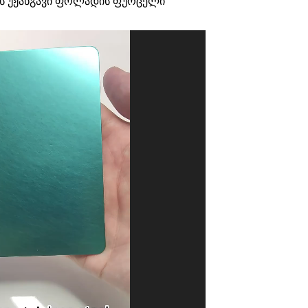
ის უჟანგავი ფოლადის ფურცელი