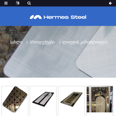
ᲚᲘᲤᲢᲘᲡ ᲙᲐᲠᲘ/ᲚᲘᲤᲢᲘᲡ ᲤᲣᲠᲪᲔᲚᲘ
Სახლი
Პროდუქტები
Ლიფტის Კარი/ლიფტის
Ფურცელი