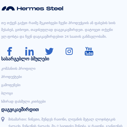
Თუ Თქვენ Გაქვთ Რაიმე Შეკითხვები Ჩვენი Პროდუქციის Ან Ფასების Სიის
Შესახებ, Გთხოვთ, Თავისუფლად Დაგვიკავშირდეთ. Დატოვეთ Თქვენი
Ელ.ფოსტა Და Ჩვენ Დაგიკავშირდებით 24 Საათის Განმავლობაში.
ᲡᲐᲡᲐᲠᲒᲔᲑᲚᲝ ᲑᲛᲣᲚᲔᲑᲘ
Კომპანიის Პროფილი
Პროდუქტები
Გამოფენები
Ბლოგი
Ხშირად Დასმული Კითხვები
ᲓᲐᲒᲕᲘᲙᲐᲕᲨᲘᲠᲓᲘᲗ
Მისამართი: Ჩინეთი, Შუნდეს Რაიონი, Ლიუანის Მეტალ Ლოჯისტიკის
Ქალაქი, Ჩენცუნის Ქალაქი, Მე-2 Საოფისე Შენობა, H Რაიონი, Გუანდუნის