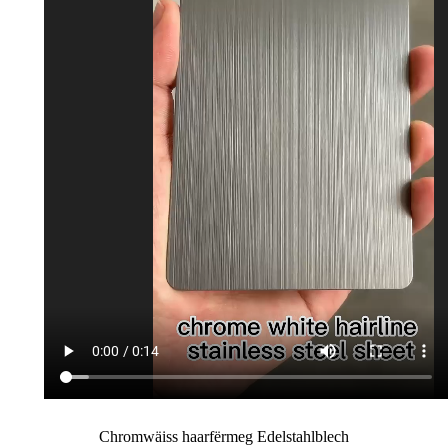
Chromwäiss haarfërmeg Edelstahlblech