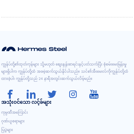
ကျွန်ုပ်တို့၏ထုတ်ကုန်များ သို့မဟုတ် စျေးနှုန်းစာရင်းနှင့်ပတ်သက်ပြီး စုံစမ်းမေးမြန်းမှု
များရှိပါက ကျွန်ုပ်တို့ထံ အခမဲ့ဆက်သွယ်နိုင်ပါသည်။ သင်၏အီးမေးလ်ကိုကျွန်ုပ်တို့ထံ
ထားခဲ့ပါ၊ ကျွန်ုပ်တို့သည် 24 နာရီအတွင်းဆက်သွယ်လိမ့်မည်။
အသုံးဝင်သော လင့်ခ်များ
ကုမ္ပဏီအကြောင်း
ဂုဏ်ယူစရာများ
ပြပွဲများ