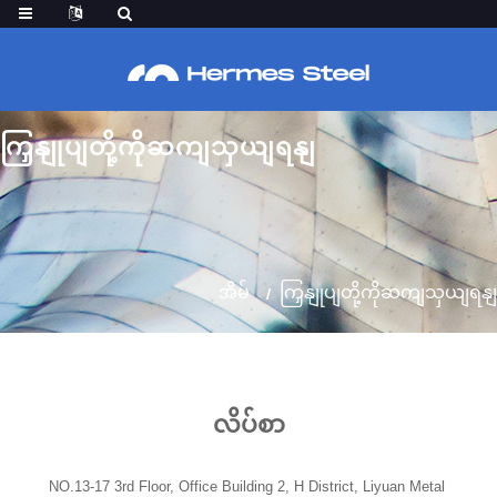
ကြှနျုပျတို့ကိုဆကျသှယျရနျ
အိမ်
ကြှနျုပျတို့ကိုဆကျသှယျရနျ
လိပ်စာ
NO.13-17 3rd Floor, Office Building 2, H District, Liyuan Metal