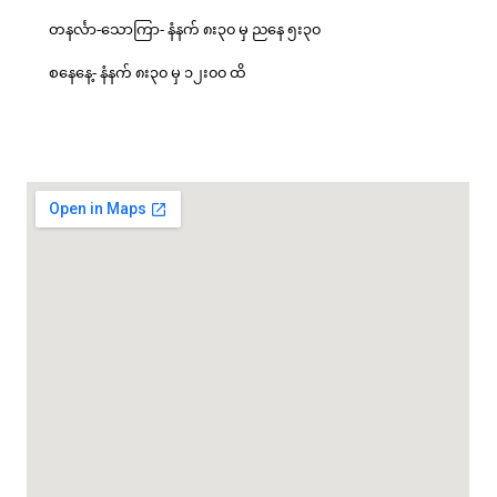
တနင်္လာ-သောကြာ- နံနက် ၈း၃၀ မှ ညနေ ၅း၃၀
စနေနေ့- နံနက် ၈း၃၀ မှ ၁၂း၀၀ ထိ