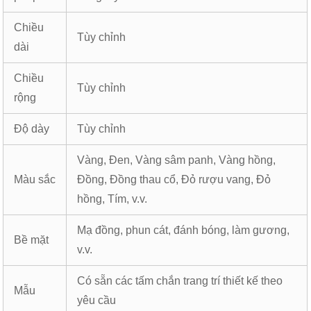
Chiều
Tùy chỉnh
dài
Chiều
Tùy chỉnh
rộng
Độ dày
Tùy chỉnh
Vàng, Đen, Vàng sâm panh, Vàng hồng,
Màu sắc
Đồng, Đồng thau cổ, Đỏ rượu vang, Đỏ
hồng, Tím, v.v.
Mạ đồng, phun cát, đánh bóng, làm gương,
Bề mặt
v.v.
Có sẵn các tấm chắn trang trí thiết kế theo
Mẫu
yêu cầu