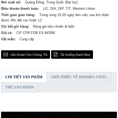
Nơi xuất xứ:
Quảng Đông, Trung Quốc (Đại lục)
Điều khoản thanh toán:
L/C, D/A, D/P, T/T, Western Union
Thời gian giao hàng:
Trong vòng 15-20 ngày làm việc sau khi nhận
được tiền đặt cọc hoặc LC
Chi tiết gói hàng:
Đóng gói tiêu chuẩn đi biển
Giá cả:
CIF CFR FOB EX-WORK
Vật mẫu:
Cung cấp
Gửi Email Cho Chúng Tôi
Tải Xuống Danh Mục
CHI TIẾT SẢN PHẨM
GIỚI THIỆU VỀ HERMES STEEL
THẺ SẢN PHẨM