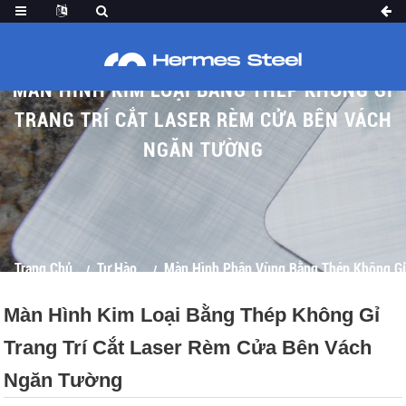
MÀN HÌNH KIM LOẠI BẰNG THÉP KHÔNG GỈ
TRANG TRÍ CẮT LASER RÈM CỬA BÊN VÁCH
NGĂN TƯỜNG
Trang Chủ
Tự Hào
Màn Hình Phân Vùng Bằng Thép Không Gỉ
Màn Hình Kim Loại Bằng Thép Không Gỉ
Trang Trí Cắt Laser Rèm Cửa Bên Vách
Ngăn Tường