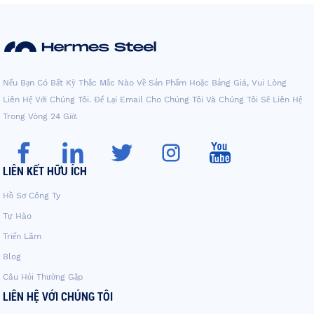
Nếu Bạn Có Bất Kỳ Thắc Mắc Nào Về Sản Phẩm Hoặc Bảng Giá, Vui Lòng
Liên Hệ Với Chúng Tôi. Để Lại Email Cho Chúng Tôi Và Chúng Tôi Sẽ Liên Hệ
Trong Vòng 24 Giờ.
LIÊN KẾT HỮU ÍCH
Hồ Sơ Công Ty
Tự Hào
Triển Lãm
Blog
Câu Hỏi Thường Gặp
LIÊN HỆ VỚI CHÚNG TÔI