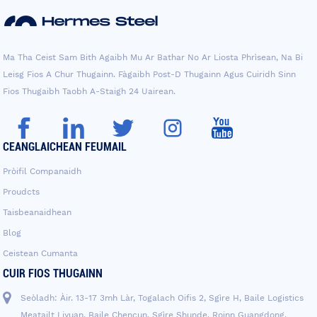
Ma Tha Ceist Sam Bith Agaibh Mu Ar Bathar No Ar Liosta Phrìsean, Na Bi
Leisg Fios A Chur Thugainn. Fàgaibh Post-D Thugainn Agus Cuiridh Sinn
Fios Thugaibh Taobh A-Staigh 24 Uairean.
CEANGLAICHEAN FEUMAIL
Pròifil Companaidh
Proudcts
Taisbeanaidhean
Blog
Ceistean Cumanta
CUIR FIOS THUGAINN
Seòladh: Àir. 13-17 3mh Làr, Togalach Oifis 2, Sgìre H, Baile Logistics
Meatailt Liyuan, Baile Chencun, Sgìre Shunde, Roinn Guangdong,