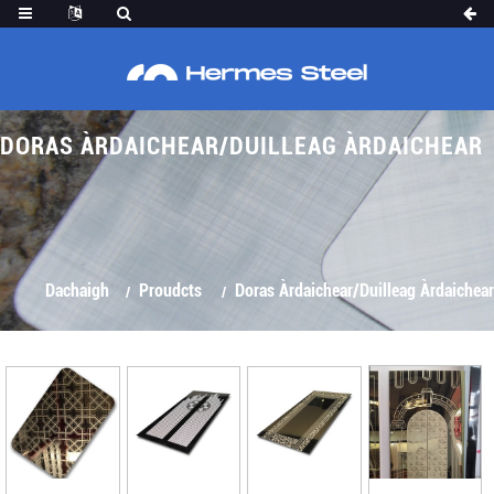
DORAS ÀRDAICHEAR/DUILLEAG ÀRDAICHEAR
Dachaigh
Proudcts
Doras Àrdaichear/Duilleag Àrdaichear