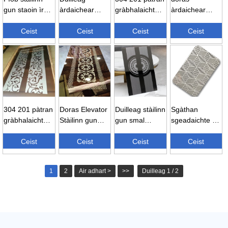
gun staoin ìre
àrdaichear
gràbhalaichte
àrdaichear
304 4 × 8 tiugh
gràbhaladh
gnàthaichte 4 ×
pannal caibineit
0.8mm ...
Ceist
sgàthan SUS
Ceist
8 stai ...
Ceist
àrdaichear
Ceist
304 8K stainl ...
còmhdach pvd
...
304 201 pàtran
Doras Elevator
Duilleag stàilinn
Sgàthan
gràbhalaichte
Stàilinn gun
gun smal
sgeadaichte 8k
gnàthaichte 4 ×
Mheirg 304
airson doras an
dathte ss 201
8 stai ...
Ceist
316 Air a
Ceist
àrdaichear...
Ceist
316 304 ...
Ceist
dhèanamh ann
an C...
1
2
Air adhart >
>>
Duilleag 1 / 2