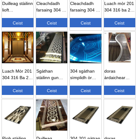
Duilleag stàilinn
Cleachdadh
Cleachdadh
Luach mòr 201
lioft
farsaing 304 4
farsaing 304 4
304 316 ba 2b
sgeadachail
× 8 0.8mm òr
× 8 0.8mm òr
8k uachdar
201 304 316
Ceist
titanium hair ...
Ceist
titanium hair ...
Ceist
rèidh ...
Ceist
sta ...
Luach Mòr 201
Sgàthan
304 sgàthan
doras
304 316 Ba 2b
stàilinn gun
sìmplidh òr
àrdaichear
8K Uachdar
staoin 304 316
gràbhalaichte
pannal caibineit
Lom ...
Ceist
den chàileachd
Ceist
stàilinn gun
Ceist
àrdaichear
Ceist
as fheàrr msaa
staoin ...
còmhdach pvd
...
...
Pìob stàilinn
Duilleag
304 201 pàtran
doras